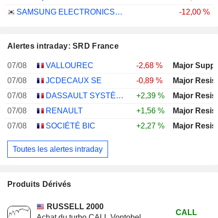
SAMSUNG ELECTRONICS CO., LTD.
-12,00 %
Alertes intraday: SRD France
07/08
VALLOUREC
-2,68 %
Major Suppo
07/08
JCDECAUX SE
-0,89 %
Major Resis
07/08
DASSAULT SYSTÈMES SE
+2,39 %
Major Resis
07/08
RENAULT
+1,56 %
Major Resis
07/08
SOCIÉTÉ BIC
+2,27 %
Major Resis
Toutes les alertes intraday
Produits Dérivés
RUSSELL 2000
CALL
Achat du turbo CALL Vontobel