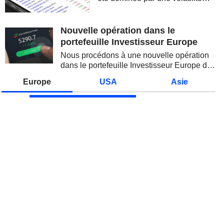
spectaculaire, concentrée sur les
valeurs technologiques et les
semi-conducteurs. Les
Nouvelle opération dans le
inquiétudes sur la soutenabilité
portefeuille Investisseur Europe
des...
Nous procédons à une nouvelle opération
dans le portefeuille Investisseur Europe de
Zonebourse.
Europe
USA
Asie