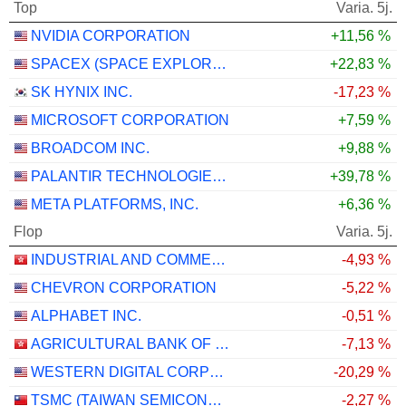
Top
Varia. 5j.
NVIDIA CORPORATION
+11,56 %
SPACEX (SPACE EXPLORATION TECHNOLOGIES)
+22,83 %
SK HYNIX INC.
-17,23 %
MICROSOFT CORPORATION
+7,59 %
BROADCOM INC.
+9,88 %
PALANTIR TECHNOLOGIES INC.
+39,78 %
META PLATFORMS, INC.
+6,36 %
Flop
Varia. 5j.
INDUSTRIAL AND COMMERCIAL BANK OF CHINA LIMITED
-4,93 %
CHEVRON CORPORATION
-5,22 %
ALPHABET INC.
-0,51 %
AGRICULTURAL BANK OF CHINA LIMITED
-7,13 %
WESTERN DIGITAL CORPORATION
-20,29 %
TSMC (TAIWAN SEMICONDUCTOR MANUFACTURING COMPANY)
-2,27 %