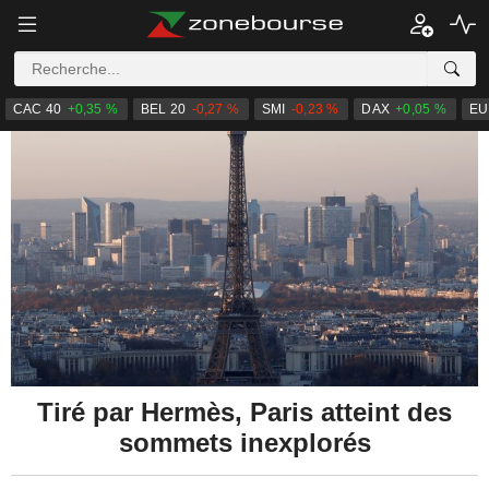
CAC 40
+0,35 %
BEL 20
-0,27 %
SMI
-0,23 %
DAX
+0,05 %
EU
Tiré par Hermès, Paris atteint des
sommets inexplorés