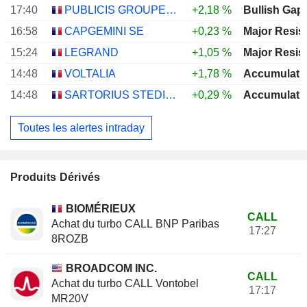
17:40
PUBLICIS GROUPE S.A.
+2,18 %
Bullish Gap
16:58
CAPGEMINI SE
+0,23 %
Major Resis
15:24
LEGRAND
+1,05 %
Major Resis
14:48
VOLTALIA
+1,78 %
Accumulati
14:48
SARTORIUS STEDIM BIOTECH
+0,29 %
Accumulati
Toutes les alertes intraday
Produits Dérivés
BIOMÉRIEUX
CALL
Achat du turbo CALL BNP Paribas
17:27
8ROZB
BROADCOM INC.
CALL
Achat du turbo CALL Vontobel
17:17
MR20V