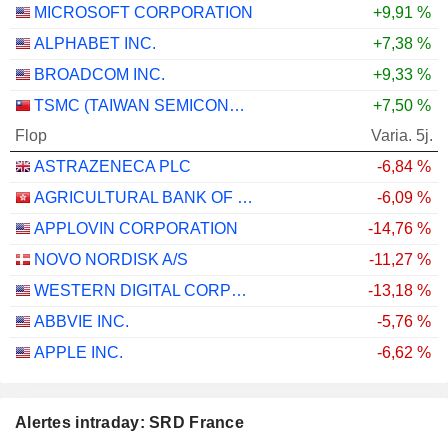
MICROSOFT CORPORATION
+9,91 %
ALPHABET INC.
+7,38 %
BROADCOM INC.
+9,33 %
TSMC (TAIWAN SEMICONDUCTOR MANUFACTURING COMPANY)
+7,50 %
Flop
Varia. 5j.
ASTRAZENECA PLC
-6,84 %
AGRICULTURAL BANK OF CHINA LIMITED
-6,09 %
APPLOVIN CORPORATION
-14,76 %
NOVO NORDISK A/S
-11,27 %
WESTERN DIGITAL CORPORATION
-13,18 %
ABBVIE INC.
-5,76 %
APPLE INC.
-6,62 %
Alertes intraday: SRD France