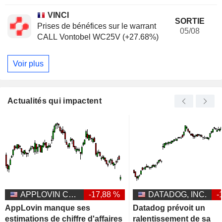
VINCI
SORTIE
Prises de bénéfices sur le warrant
05/08
CALL Vontobel WC25V (+27.68%)
Voir plus
Actualités qui impactent
APPLOVIN CORPORATION
-17,88 %
DATADOG, INC.
-
AppLovin manque ses
Datadog prévoit un
estimations de chiffre d'affaires
ralentissement de sa