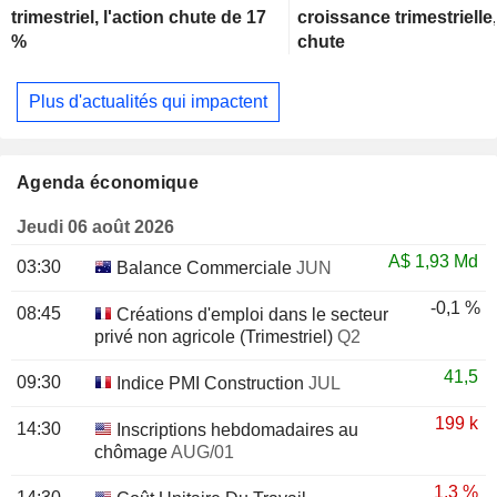
trimestriel, l'action chute de 17
croissance trimestrielle,
%
chute
Plus d'actualités qui impactent
Agenda économique
Jeudi 06 août 2026
A$
1,93 Md
03:30
Balance Commerciale
JUN
-0,1 %
08:45
Créations d'emploi dans le secteur
privé non agricole (Trimestriel)
Q2
41,5
09:30
Indice PMI Construction
JUL
199 k
14:30
Inscriptions hebdomadaires au
chômage
AUG/01
1,3 %