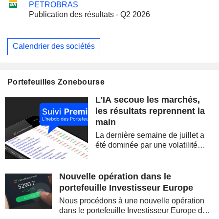
PETROBRAS
Publication des résultats - Q2 2026
Calendrier des sociétés
Portefeuilles Zonebourse
L'IA secoue les marchés,
les résultats reprennent la
main
La dernière semaine de juillet a
été dominée par une volatilité
spectaculaire, concentrée sur les
valeurs technologiques et les
semi-conducteurs. Les
Nouvelle opération dans le
inquiétudes sur la soutenabilité
portefeuille Investisseur Europe
des...
Nous procédons à une nouvelle opération
dans le portefeuille Investisseur Europe de