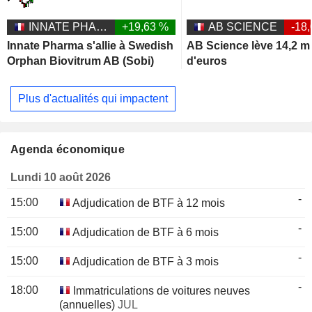
INNATE PHARMA
+19,63 %
AB SCIENCE
-18
Innate Pharma s'allie à Swedish
AB Science lève 14,2 mi
Orphan Biovitrum AB (Sobi)
d'euros
Plus d'actualités qui impactent
Agenda économique
Lundi 10 août 2026
-
15:00
Adjudication de BTF à 12 mois
-
15:00
Adjudication de BTF à 6 mois
-
15:00
Adjudication de BTF à 3 mois
-
18:00
Immatriculations de voitures neuves
(annuelles)
JUL