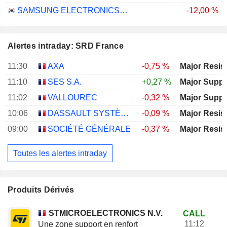
SAMSUNG ELECTRONICS CO., LTD.
-12,00 %
Alertes intraday: SRD France
11:30
AXA
-0,75 %
Major Resis
11:10
SES S.A.
+0,27 %
Major Suppo
11:02
VALLOUREC
-0,32 %
Major Suppo
10:06
DASSAULT SYSTÈMES SE
-0,09 %
Major Resis
09:00
SOCIÉTÉ GÉNÉRALE
-0,37 %
Major Resis
Toutes les alertes intraday
Produits Dérivés
STMICROELECTRONICS N.V.
CALL
11:12
Une zone support en renfort