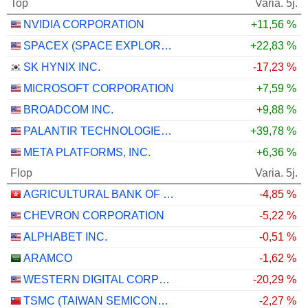
Top
Varia. 5j.
NVIDIA CORPORATION
+11,56 %
SPACEX (SPACE EXPLORATION TECHNOLOGIES)
+22,83 %
SK HYNIX INC.
-17,23 %
MICROSOFT CORPORATION
+7,59 %
BROADCOM INC.
+9,88 %
PALANTIR TECHNOLOGIES INC.
+39,78 %
META PLATFORMS, INC.
+6,36 %
Flop
Varia. 5j.
AGRICULTURAL BANK OF CHINA LIMITED
-4,85 %
CHEVRON CORPORATION
-5,22 %
ALPHABET INC.
-0,51 %
ARAMCO
-1,62 %
WESTERN DIGITAL CORPORATION
-20,29 %
TSMC (TAIWAN SEMICONDUCTOR MANUFACTURING COMPANY)
-2,27 %