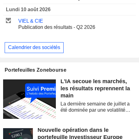
Lundi 10 août 2026
VIEL & CIE
Publication des résultats - Q2 2026
Calendrier des sociétés
Portefeuilles Zonebourse
L'IA secoue les marchés,
les résultats reprennent la
main
La dernière semaine de juillet a
été dominée par une volatilité
spectaculaire, concentrée sur les
valeurs technologiques et les
semi-conducteurs. Les
Nouvelle opération dans le
inquiétudes sur la soutenabilité
portefeuille Investisseur Europe