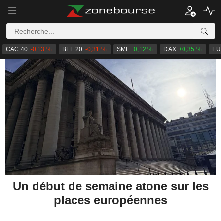
CAC 40
-0,13 %
BEL 20
-0,31 %
SMI
+0,12 %
DAX
+0,35 %
EU
Un début de semaine atone sur les
places européennes