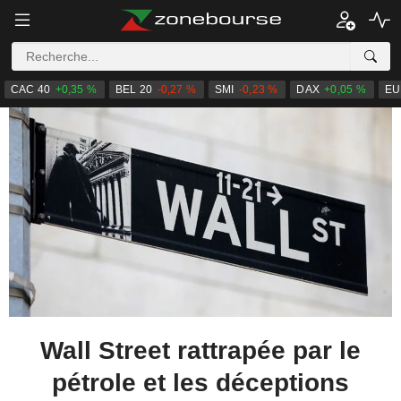
CAC 40
+0,35 %
BEL 20
-0,27 %
SMI
-0,23 %
DAX
+0,05 %
EU
Wall Street rattrapée par le
pétrole et les déceptions