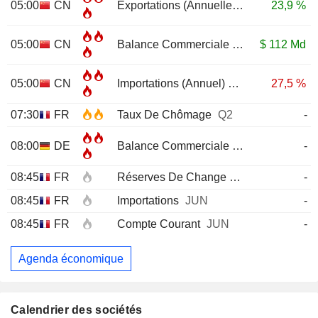
05:00
CN
Exportations (Annuelle)
JUL
23,9 %
05:00
CN
Balance Commerciale
JUL
$
112 Md
05:00
CN
Importations (Annuel)
JUL
27,5 %
07:30
FR
Taux De Chômage
Q2
-
08:00
DE
Balance Commerciale
JUN
-
08:45
FR
Réserves De Change
JUL
-
08:45
FR
Importations
JUN
-
08:45
FR
Compte Courant
JUN
-
Agenda économique
Calendrier des sociétés