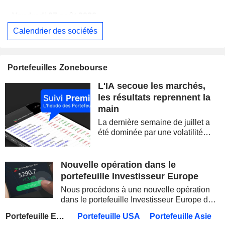
Vendredi 07 août 2026
Calendrier des sociétés
EUTELSAT COMMUNICATIONS
Publication des résultats - Annuel 2026
ALLIANZ SE
Publication des résultats - Q2 2026
07:00
Portefeuilles Zonebourse
STATE BANK OF INDIA
Publication des résultats - Q1 2027
L'IA secoue les marchés,
OVERSEA-CHINESE BANKING CORPORATION LIMITED
Publication des résultats - Q2 2026
les résultats reprennent la
main
MUNICH RE
Publication des résultats - Q2 2026
La dernière semaine de juillet a
JAPAN POST BANK CO., LTD.
Publication des résultats - Q1 2027
été dominée par une volatilité
spectaculaire, concentrée sur les
ADNOC GAS PLC
Publication des résultats - Q2 2026
valeurs technologiques et les
semi-conducteurs. Les
Nouvelle opération dans le
KDDI CORPORATION
Publication des résultats - Q1 2027
AS
inquiétudes sur la soutenabilité
portefeuille Investisseur Europe
des...
UNITED OVERSEAS BANK LIMITED
Publication des résultats - Q2 2026
Nous procédons à une nouvelle opération
dans le portefeuille Investisseur Europe de
FUJIKURA LTD.
Publication des résultats - Q1 2027
Zonebourse.
Portefeuille Europe
Portefeuille USA
Portefeuille Asie