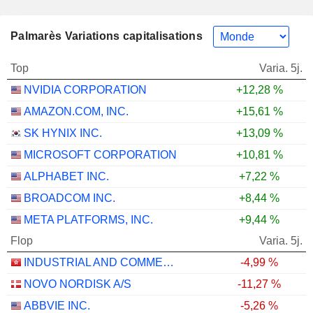
Palmarès Variations capitalisations
Top
Varia. 5j.
NVIDIA CORPORATION
+12,28 %
AMAZON.COM, INC.
+15,61 %
SK HYNIX INC.
+13,09 %
MICROSOFT CORPORATION
+10,81 %
ALPHABET INC.
+7,22 %
BROADCOM INC.
+8,44 %
META PLATFORMS, INC.
+9,44 %
Flop
Varia. 5j.
INDUSTRIAL AND COMMERCIAL BANK OF CHINA LIMITED
-4,99 %
NOVO NORDISK A/S
-11,27 %
ABBVIE INC.
-5,26 %