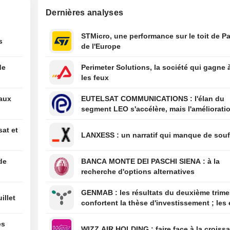
colombien prom
Dernières analyses
lutte acharnée c
criminalité et l'a
STMicro, une performance sur le toit de Pa
budgétaire lors 
s
de l'Europe
discours d'inves
01:36
L'offensive de 
contre le " tour
de
Perimeter Solutions, la société qui gagne 
naissance » se h
les feux
obstacle juridiq
un arrêt de la Co
eaux
EUTELSAT COMMUNICATIONS : l'élan du
suprême
segment LEO s'accélère, mais l'amélioratio
01:34
Les États-Unis s
rentabilité est différée
à relancer certa
sat et
activités dans l'
LANXESS : un narratif qui manque de sou
producteur d'av
Mexique
de
BANCA MONTE DEI PASCHI SIENA : à la
00:10
Le juge Alito con
recherche d'options alternatives
siégera à la Co
pour un nouvea
GENMAB : les résultats du deuxième trimestre
illet
confortent la thèse d'investissement ; les 
de diversification se poursuivent
es
WIZZ AIR HOLDING : faire face à la cro