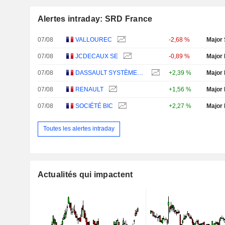
Alertes intraday: SRD France
07/08
VALLOUREC
-2,68 %
Major 
07/08
JCDECAUX SE
-0,89 %
Major 
07/08
DASSAULT SYSTÈMES SE
+2,39 %
Major 
07/08
RENAULT
+1,56 %
Major 
07/08
SOCIÉTÉ BIC
+2,27 %
Major 
Toutes les alertes intraday
Actualités qui impactent