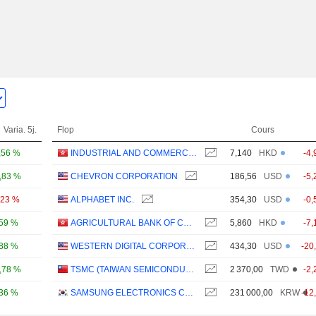
Varia. 5j.
Flop
Cours
,56 %
INDUSTRIAL AND COMMERCIAL BANK OF CHINA LIMITED
7,140
HKD
-4,
,83 %
CHEVRON CORPORATION
186,56
USD
-5,
,23 %
ALPHABET INC.
354,30
USD
-0,
,59 %
AGRICULTURAL BANK OF CHINA LIMITED
5,860
HKD
-7,
,88 %
WESTERN DIGITAL CORPORATION
434,30
USD
-20
,78 %
TSMC (TAIWAN SEMICONDUCTOR MANUFACTURING COMPANY)
2 370,00
TWD
-2,
,36 %
SAMSUNG ELECTRONICS CO., LTD.
231 000,00
KRW
-12