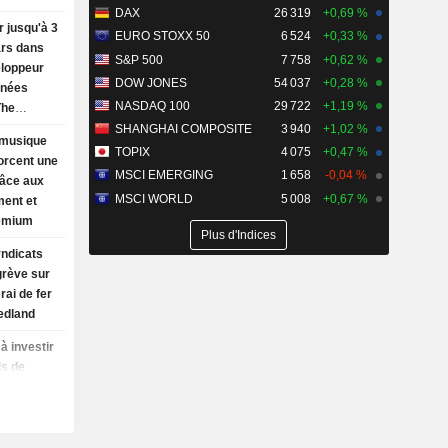
DAX
26 319
+0,69 %
r jusqu'à 3
EURO STOXX 50
6 524
+0,33 %
ars dans
S&P 500
7 758
+0,62 %
eloppeur
DOW JONES
54 037
+0,28 %
nnées
NASDAQ 100
29 722
+1,19 %
The
SHANGHAI COMPOSITE
3 940
+1,02 %
 musique
TOPIX
4 075
+0,47 %
orcent une
MSCI EMERGING
1 658
-0,04 %
râce aux
MSCI WORLD
5 008
+0,67 %
ment et
remium
Plus d'Indices
yndicats
grève sur
rai de fer
edland
à investir
ds de
ncium,
ation
ident