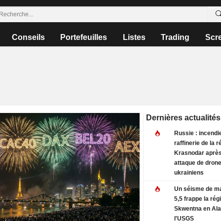
Conseils
Portefeuilles
Listes
Trading
Scr
Dernières actualités
Russie : incendi
raffinerie de la 
Krasnodar aprè
attaque de dron
ukrainiens
Un séisme de m
5,5 frappe la rég
Skwentna en Ala
l'USGS