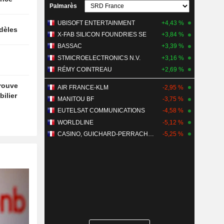
Palmarès
UBISOFT ENTERTAINMENT
+4,43 %
idèles
X-FAB SILICON FOUNDRIES SE
+3,84 %
BASSAC
+3,39 %
STMICROELECTRONICS N.V.
+3,16 %
RÉMY COINTREAU
+2,69 %
trouve
AIR FRANCE-KLM
-2,95 %
ilier
MANITOU BF
-3,75 %
EUTELSAT COMMUNICATIONS
-4,58 %
WORLDLINE
-5,12 %
CASINO, GUICHARD-PERRACHON SA
-5,25 %