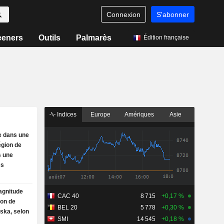
Connexion
S'abonner
eeners
Outils
Palmarès
Édition française
Indices
Europe
Amériques
Asie
e dans une
région de
s une
es
agnitude
CAC 40
8 715
+0,17 %
ion de
BEL 20
5 778
+0,30 %
ska, selon
SMI
14 545
+0,18 %