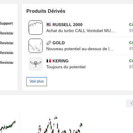
Produits Dérivés
Support Test
RUSSELL 2000
C
Achat du turbo CALL Vontobel MU13V
07
Resistance Test
GOLD
C
Resistance Test
Nouveau potentiel au-dessus de la résistance
07
Resistance Test
KERING
C
Resistance Test
Toujours du potentiel
07
Voir plus