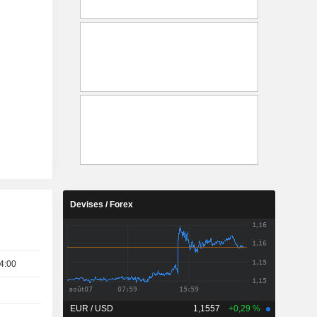
Devises / Forex
4:00
EUR / USD
1,1557
+0,29 %