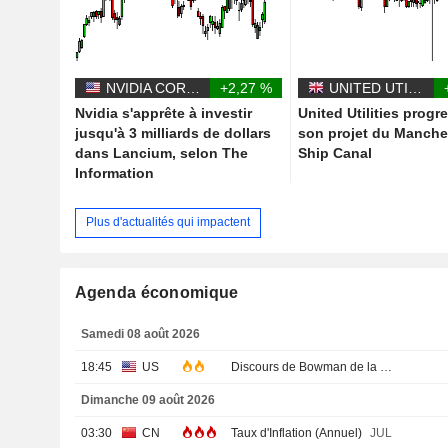
NVIDIA CORPORATION
+2,27 %
UNITED UTILITIES GROUP PLC
Nvidia s'apprête à investir
United Utilities progr
jusqu'à 3 milliards de dollars
son projet du Manche
dans Lancium, selon The
Ship Canal
Information
Plus d'actualités qui impactent
Agenda économique
Samedi 08 août 2026
18:45
US
Discours de Bowman de la Fed
Dimanche 09 août 2026
03:30
CN
Taux d'Inflation (Annuel)
JUL