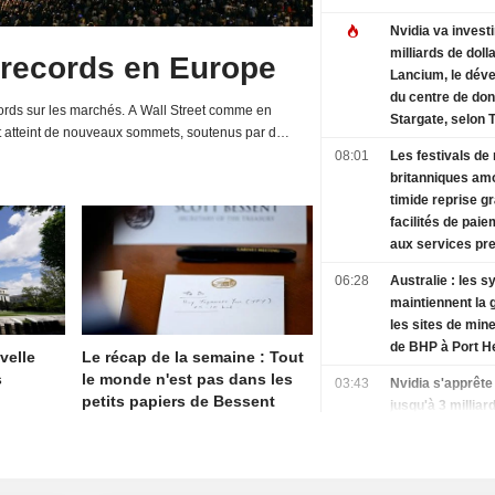
Nvidia va investi
milliards de doll
 records en Europe
Lancium, le dév
du centre de do
rds sur les marchés. A Wall Street comme en
Stargate, selon 
t atteint de nouveaux sommets, soutenus par de
Information
d'entreprises et une relative détente de la...
08:01
Les festivals de
britanniques am
timide reprise g
facilités de paie
aux services p
06:28
Australie : les s
maintiennent la 
les sites de mine
de BHP à Port H
velle
Le récap de la semaine : Tout
s
le monde n'est pas dans les
03:43
Nvidia s'apprête 
petits papiers de Bessent
jusqu'à 3 milliar
dollars dans La
selon The Inform
01:48
Le nouveau prés