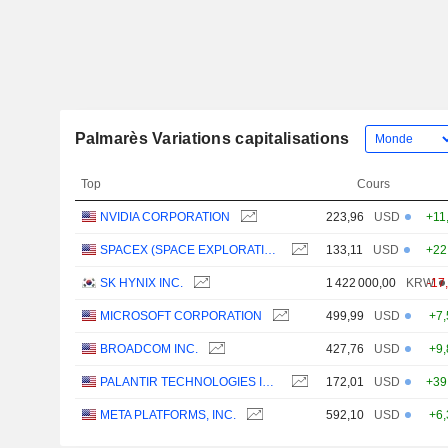
Palmarès Variations capitalisations
Top
Cours
NVIDIA CORPORATION
223,96
USD
+11
SPACEX (SPACE EXPLORATION TECHNOLOGIES)
133,11
USD
+22
SK HYNIX INC.
1 422 000,00
KRW
-17
MICROSOFT CORPORATION
499,99
USD
+7
BROADCOM INC.
427,76
USD
+9
PALANTIR TECHNOLOGIES INC.
172,01
USD
+39
META PLATFORMS, INC.
592,10
USD
+6