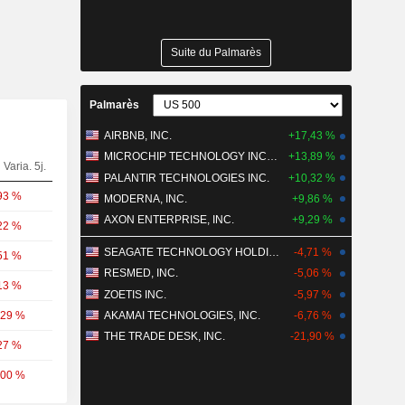
Suite du Palmarès
Palmarès
AIRBNB, INC.
+17,43 %
MICROCHIP TECHNOLOGY INCORPORATED
+13,89 %
Varia. 5j.
PALANTIR TECHNOLOGIES INC.
+10,32 %
93 %
MODERNA, INC.
+9,86 %
AXON ENTERPRISE, INC.
+9,29 %
22 %
SEAGATE TECHNOLOGY HOLDINGS PLC
-4,71 %
51 %
RESMED, INC.
-5,06 %
13 %
ZOETIS INC.
-5,97 %
,29 %
AKAMAI TECHNOLOGIES, INC.
-6,76 %
THE TRADE DESK, INC.
-21,90 %
27 %
,00 %