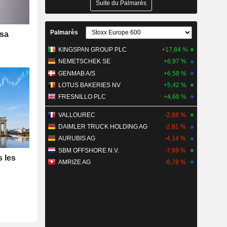
Suite du Palmarès
Palmarès
 sa
KINGSPAN GROUP PLC
+17,84 %
NEMETSCHEK SE
+6,97 %
GENMAB A/S
+6,50 %
LOTUS BAKERIES NV
+5,42 %
FRESNILLO PLC
+4,60 %
VALLOUREC
-2,68 %
DAIMLER TRUCK HOLDING AG
-2,81 %
AURUBIS AG
-4,14 %
SBM OFFSHORE N.V.
-7,69 %
s les
AMRIZE AG
-8,78 %