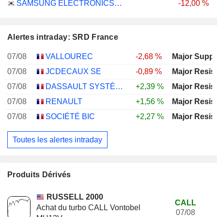
SAMSUNG ELECTRONICS CO., LTD.
-12,00 %
Alertes intraday: SRD France
07/08
VALLOUREC
-2,68 %
Major Suppo
07/08
JCDECAUX SE
-0,89 %
Major Resis
07/08
DASSAULT SYSTÈMES SE
+2,39 %
Major Resis
07/08
RENAULT
+1,56 %
Major Resis
07/08
SOCIÉTÉ BIC
+2,27 %
Major Resis
Toutes les alertes intraday
Produits Dérivés
RUSSELL 2000
CALL
Achat du turbo CALL Vontobel
07/08