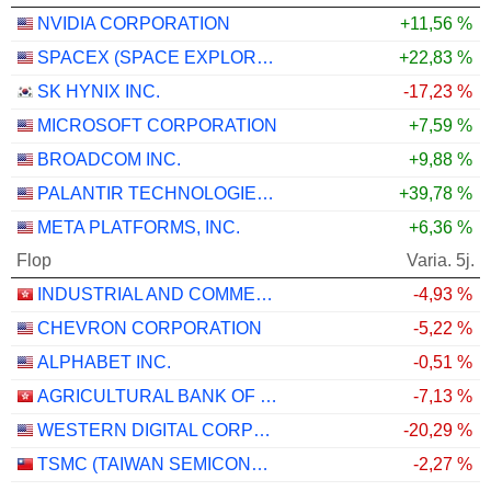
NVIDIA CORPORATION
+11,56 %
SPACEX (SPACE EXPLORATION TECHNOLOGIES)
+22,83 %
SK HYNIX INC.
-17,23 %
MICROSOFT CORPORATION
+7,59 %
BROADCOM INC.
+9,88 %
PALANTIR TECHNOLOGIES INC.
+39,78 %
META PLATFORMS, INC.
+6,36 %
Flop
Varia. 5j.
INDUSTRIAL AND COMMERCIAL BANK OF CHINA LIMITED
-4,93 %
CHEVRON CORPORATION
-5,22 %
ALPHABET INC.
-0,51 %
AGRICULTURAL BANK OF CHINA LIMITED
-7,13 %
WESTERN DIGITAL CORPORATION
-20,29 %
TSMC (TAIWAN SEMICONDUCTOR MANUFACTURING COMPANY)
-2,27 %