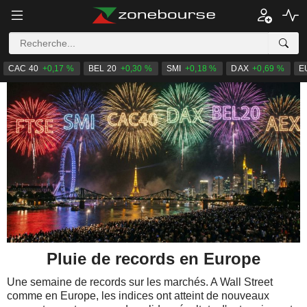
CAC 40
+0,17 %
BEL 20
+0,30 %
SMI
+0,18 %
DAX
+0,69 %
E
Pluie de records en Europe
Une semaine de records sur les marchés. A Wall Street
comme en Europe, les indices ont atteint de nouveaux