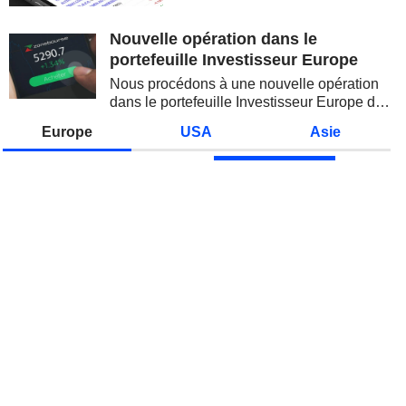
valeurs technologiques et les
semi-conducteurs. Les
Nouvelle opération dans le
inquiétudes sur la soutenabilité
portefeuille Investisseur Europe
des...
Nous procédons à une nouvelle opération
dans le portefeuille Investisseur Europe de
Zonebourse.
Europe
USA
Asie