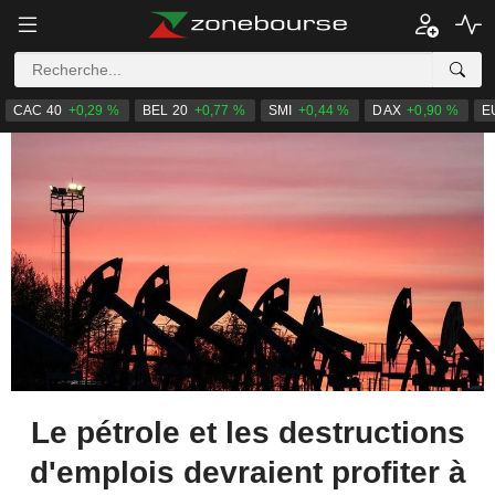
CAC 40
+0,29 %
BEL 20
+0,77 %
SMI
+0,44 %
DAX
+0,90 %
E
Le pétrole et les destructions
d'emplois devraient profiter à