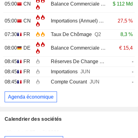
05:00
CN
Balance Commerciale
JUL
$
112 Md
05:00
CN
Importations (Annuel)
JUL
27,5 %
07:30
FR
Taux De Chômage
Q2
8,3 %
08:00
DE
Balance Commerciale
JUN
€
15,4
08:45
FR
Réserves De Change
JUL
-
08:45
FR
Importations
JUN
-
08:45
FR
Compte Courant
JUN
-
Agenda économique
Calendrier des sociétés
Vendredi 07 août 2026