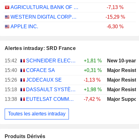
AGRICULTURAL BANK OF CHINA LIMITED
-7,13 %
WESTERN DIGITAL CORPORATION
-15,29 %
APPLE INC.
-6,30 %
Alertes intraday: SRD France
15:42
SCHNEIDER ELECTRIC SE
+1,81 %
New 10-year 
15:40
COFACE SA
+0,31 %
15:26
JCDECAUX SE
-1,13 %
15:18
DASSAULT SYSTÈMES SE
+1,98 %
13:38
EUTELSAT COMMUNICATIONS
-7,42 %
Toutes les alertes intraday
Produits Dérivés