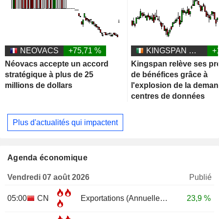
NEOVACS
+75,71 %
KINGSPAN GROUP PLC
+
Néovacs accepte un accord
Kingspan relève ses pr
stratégique à plus de 25
de bénéfices grâce à
millions de dollars
l'explosion de la dema
centres de données
Plus d'actualités qui impactent
Agenda économique
Vendredi 07 août 2026
Publié
05:00
CN
Exportations (Annuelle)
JUL
23,9 %