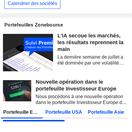
Calendrier des sociétés
EUTELSAT COMMUNICATIONS
Publication des résultats - Annuel 2026
ALLIANZ SE
Publication des résultats - Q2 2026
07:00
Portefeuilles Zonebourse
STATE BANK OF INDIA
Publication des résultats - Q1 2027
L'IA secoue les marchés,
OVERSEA-CHINESE BANKING CORPORATION LIMITED
Publication des résultats - Q2 2026
les résultats reprennent la
main
MUNICH RE
Publication des résultats - Q2 2026
La dernière semaine de juillet a
JAPAN POST BANK CO., LTD.
Publication des résultats - Q1 2027
été dominée par une volatilité
spectaculaire, concentrée sur les
ADNOC GAS PLC
Publication des résultats - Q2 2026
valeurs technologiques et les
semi-conducteurs. Les
Nouvelle opération dans le
KDDI CORPORATION
Publication des résultats - Q1 2027
AS
inquiétudes sur la soutenabilité
portefeuille Investisseur Europe
des...
UNITED OVERSEAS BANK LIMITED
Publication des résultats - Q2 2026
Nous procédons à une nouvelle opération
dans le portefeuille Investisseur Europe de
FUJIKURA LTD.
Publication des résultats - Q1 2027
Zonebourse.
Portefeuille Europe
Portefeuille USA
Portefeuille Asie