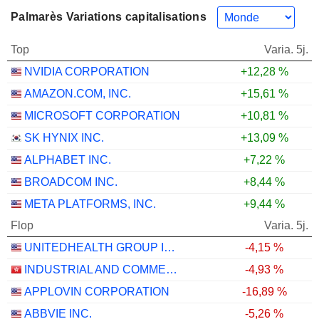
Palmarès Variations capitalisations
Top
Varia. 5j.
NVIDIA CORPORATION
+12,28 %
AMAZON.COM, INC.
+15,61 %
MICROSOFT CORPORATION
+10,81 %
SK HYNIX INC.
+13,09 %
ALPHABET INC.
+7,22 %
BROADCOM INC.
+8,44 %
META PLATFORMS, INC.
+9,44 %
Flop
Varia. 5j.
UNITEDHEALTH GROUP INC.
-4,15 %
INDUSTRIAL AND COMMERCIAL BANK OF CHINA LIMITED
-4,93 %
APPLOVIN CORPORATION
-16,89 %
ABBVIE INC.
-5,26 %