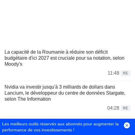
La capacité de la Roumanie à réduire son déficit
budgétaire d'ici 2027 est cruciale pour sa notation, selon
Moody's
11:48
RE
Nvidia va investir jusqu'à 3 milliards de dollars dans
Lancium, le développeur du centre de données Stargate,
selon The Information
04:28
RE
Nvidia s'apprête à investir jusqu'à 3 milliards de dollars
Les meilleurs outils réservés aux abonnés pour augmenter la
dans Lancium, selon The Information
performance de vos investissements !