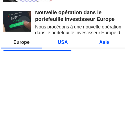
valeurs technologiques et les
semi-conducteurs. Les
Nouvelle opération dans le
inquiétudes sur la soutenabilité
portefeuille Investisseur Europe
des...
Nous procédons à une nouvelle opération
dans le portefeuille Investisseur Europe de
Zonebourse.
Europe
USA
Asie