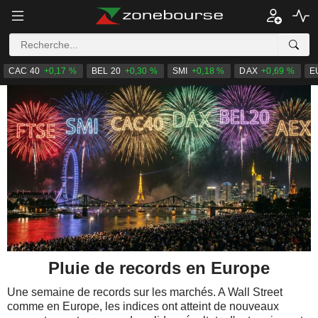
CAC 40
+0,17 %
BEL 20
+0,30 %
SMI
+0,18 %
DAX
+0,69 %
E
Pluie de records en Europe
Une semaine de records sur les marchés. A Wall Street
comme en Europe, les indices ont atteint de nouveaux