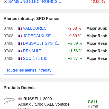
SAMSUNG ELECTRONICS CO., LTD.
-12,00 %
Alertes intraday: SRD France
07/08
VALLOUREC
-2,68 %
Major Suppo
07/08
JCDECAUX SE
-0,89 %
Major Resis
07/08
DASSAULT SYSTÈMES SE
+2,39 %
Major Resis
07/08
RENAULT
+1,56 %
Major Resis
07/08
SOCIÉTÉ BIC
+2,27 %
Major Resis
Toutes les alertes intraday
Produits Dérivés
RUSSELL 2000
CALL
Achat du turbo CALL Vontobel
07/08