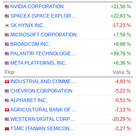
NVIDIA CORPORATION
+11,56 %
SPACEX (SPACE EXPLORATION TECHNOLOGIES)
+22,83 %
SK HYNIX INC.
-17,23 %
MICROSOFT CORPORATION
+7,59 %
BROADCOM INC.
+9,88 %
PALANTIR TECHNOLOGIES INC.
+39,78 %
META PLATFORMS, INC.
+6,36 %
Flop
Varia. 5j.
INDUSTRIAL AND COMMERCIAL BANK OF CHINA LIMITED
-4,93 %
CHEVRON CORPORATION
-5,22 %
ALPHABET INC.
-0,51 %
AGRICULTURAL BANK OF CHINA LIMITED
-7,13 %
WESTERN DIGITAL CORPORATION
-20,29 %
TSMC (TAIWAN SEMICONDUCTOR MANUFACTURING COMPANY)
-2,27 %