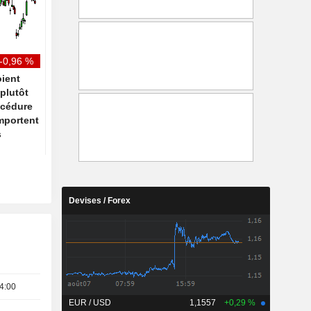
d'exploitation et procède à
timide reprise grâce a
des rachats d'actions
facilités de paiement 
haut de gamme
-0,96 %
ient
plutôt
océdure
emportent
s
Devises / Forex
4:00
EUR / USD
1,1557
+0,29 %