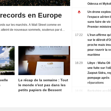
Odessa et Mykol
Un drone explos
 records en Europe
l'espace aérien 
sans faire de vi
rds sur les marchés. A Wall Street comme en
Premier ministr
t atteint de nouveaux sommets, soutenus par de
d'entreprises et une relative détente de la...
17:22
L'Iran affirme q
sur le détroit d'
proche mais insu
pour rouvrir la v
maritime
16:29
Libye : Waha Oil
une fuite sur l'o
Zaqout-Sidra, re
pompage après
velle
Le récap de la semaine : Tout
réparations
s
le monde n'est pas dans les
petits papiers de Bessent
16:06
Berkshire accél
rachats d'actions
sa trésorerie, le
bénéfices dépas
prévisions