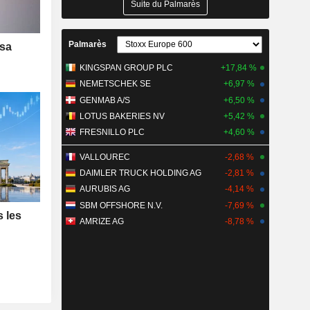
Suite du Palmarès
Palmarès
 sa
KINGSPAN GROUP PLC
+17,84 %
NEMETSCHEK SE
+6,97 %
GENMAB A/S
+6,50 %
LOTUS BAKERIES NV
+5,42 %
FRESNILLO PLC
+4,60 %
VALLOUREC
-2,68 %
DAIMLER TRUCK HOLDING AG
-2,81 %
AURUBIS AG
-4,14 %
SBM OFFSHORE N.V.
-7,69 %
s les
AMRIZE AG
-8,78 %