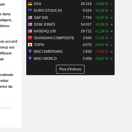
DAX
26 319
+0,69 %
aïv
EURO STOXX 50
6 524
+0,33 %
e dans
S&P 500
7 758
+0,62 %
bulgare,
DOW JONES
54 037
+0,28 %
ctimes-
NASDAQ 100
29 722
+1,19 %
e
SHANGHAI COMPOSITE
3 940
+1,02 %
u'un accord
TOPIX
4 075
+0,47 %
Ormuz est
MSCI EMERGING
1 658
-0,04 %
ffisant
MSCI WORLD
5 008
+0,67 %
oie
Plus d'Indices
 colmate
léoduc
prise du
ère ses
 et réduit
s
sent les