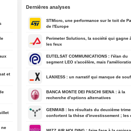
Dernières analyses
16:04
Serbie et Ukrain
s'engagent à ren
STMicro, une performance sur le toit de Pa
leurs liens éco
s
de l'Europe
15:18
Les dirigeants de
et de l'Ukraine 
de
Perimeter Solutions, la société qui gagne 
à renforcer leurs
les feux
économiques
eaux
EUTELSAT COMMUNICATIONS : l'élan du
14:31
Apple annonce q
segment LEO s'accélère, mais l'amélioratio
utilisateurs de 
rentabilité est différée
Chine peuvent s
sat et
connecter au ser
LANXESS : un narratif qui manque de sou
Qwen d'Alibaba
14:23
Berkshire annon
de
BANCA MONTE DEI PASCHI SIENA : à la
hausse de son b
recherche d'options alternatives
d'exploitation et
des rachats d'ac
GENMAB : les résultats du deuxième trimestre
illet
confortent la thèse d'investissement ; les 
de diversification se poursuivent
é ne
WIZZ AIR HOLDING : faire face à la cro