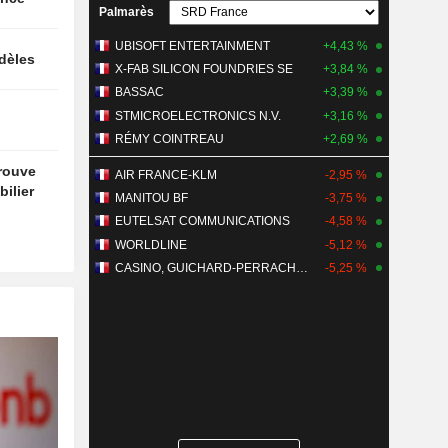
Palmarès
UBISOFT ENTERTAINMENT
+4,43 %
idèles
X-FAB SILICON FOUNDRIES SE
+3,84 %
BASSAC
+3,39 %
STMICROELECTRONICS N.V.
+3,16 %
RÉMY COINTREAU
+2,69 %
trouve
AIR FRANCE-KLM
-2,95 %
ilier
MANITOU BF
-3,75 %
EUTELSAT COMMUNICATIONS
-4,58 %
WORLDLINE
-5,12 %
CASINO, GUICHARD-PERRACHON SA
-5,25 %