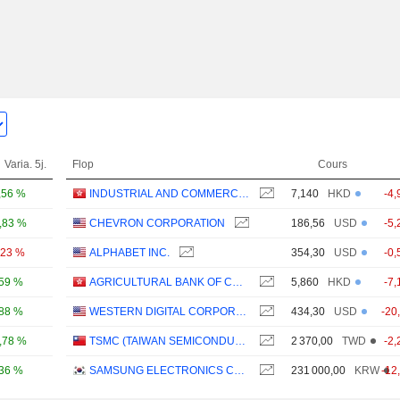
Varia. 5j.
Flop
Cours
,56 %
INDUSTRIAL AND COMMERCIAL BANK OF CHINA LIMITED
7,140
HKD
-4,
,83 %
CHEVRON CORPORATION
186,56
USD
-5,
,23 %
ALPHABET INC.
354,30
USD
-0,
,59 %
AGRICULTURAL BANK OF CHINA LIMITED
5,860
HKD
-7,
,88 %
WESTERN DIGITAL CORPORATION
434,30
USD
-20
,78 %
TSMC (TAIWAN SEMICONDUCTOR MANUFACTURING COMPANY)
2 370,00
TWD
-2,
,36 %
SAMSUNG ELECTRONICS CO., LTD.
231 000,00
KRW
-12