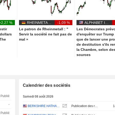
+2,27 %
RHEINMETALL AG
-1,09 %
ALPHABET INC.
estir
Le patron de Rheinmetall : "
Les Démocrates prévo
 dollars
Servir la société ne fait pas de
d'enquêter sur Trump 
 The
mal »
que de lancer une pr
de destitution s'ils r
la Chambre, selon de
sources
Calendrier des sociétés
Publié
Samedi 08 août 2026
-
BERKSHIRE HATHAWAY INC.
Publication des résultats - Q2 2026
1
Publié