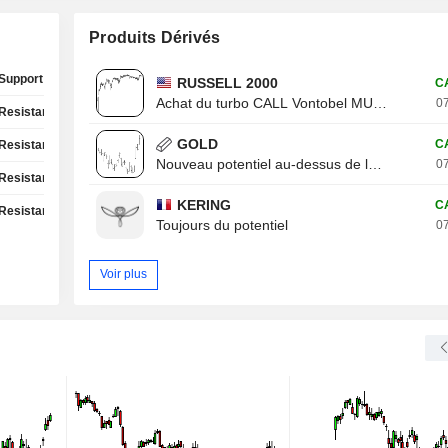
Produits Dérivés
Support Test
RUSSELL 2000
C
Achat du turbo CALL Vontobel MU13V
07
Resistance Test
GOLD
C
Resistance Test
Nouveau potentiel au-dessus de la résistance
07
Resistance Test
KERING
C
Resistance Test
Toujours du potentiel
07
Voir plus