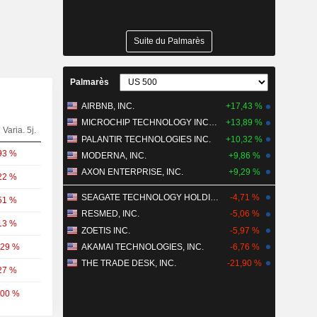
Suite du Palmarès
Palmarès
AIRBNB, INC.
+17,43 %
MICROCHIP TECHNOLOGY INCORPORATED
+13,89 %
Varia. 5j.
PALANTIR TECHNOLOGIES INC.
+10,32 %
93 %
MODERNA, INC.
+9,86 %
AXON ENTERPRISE, INC.
+9,29 %
22 %
SEAGATE TECHNOLOGY HOLDINGS PLC
-4,71 %
51 %
RESMED, INC.
-5,06 %
13 %
ZOETIS INC.
-5,97 %
,29 %
AKAMAI TECHNOLOGIES, INC.
-6,76 %
THE TRADE DESK, INC.
-21,90 %
27 %
,00 %