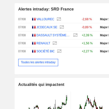
Alertes intraday: SRD France
07/08
VALLOUREC
-2,68 %
Major 
07/08
JCDECAUX SE
-0,89 %
Major 
07/08
DASSAULT SYSTÈMES SE
+2,39 %
Major 
07/08
RENAULT
+1,56 %
Major 
07/08
SOCIÉTÉ BIC
+2,27 %
Major 
Toutes les alertes intraday
Actualités qui impactent