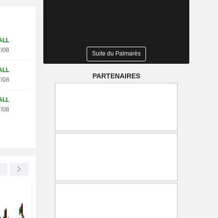
ALL
/08
Suite du Palmarès
ALL
PARTENAIRES
/08
ALL
/08
BERKSHIRE HATHAWAY INC.
-0,75 %
LIVE NATION ENTERTAINMENT, INC.
Berkshire annonce une
Les festivals de musi
hausse de son bénéfice
britanniques amorcen