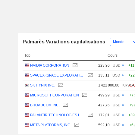
Palmarès Variations capitalisations
Top
Cours
NVIDIA CORPORATION
223,96
USD
+11
SPACEX (SPACE EXPLORATION TECHNOLOGIES)
133,11
USD
+22
SK HYNIX INC.
1 422 000,00
KRW
-17
MICROSOFT CORPORATION
499,99
USD
+7
BROADCOM INC.
427,76
USD
+9
PALANTIR TECHNOLOGIES INC.
172,01
USD
+39
META PLATFORMS, INC.
592,10
USD
+6