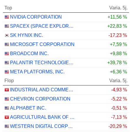
Top
Varia. 5j.
NVIDIA CORPORATION
+11,56 %
SPACEX (SPACE EXPLORATION TECHNOLOGIES)
+22,83 %
SK HYNIX INC.
-17,23 %
MICROSOFT CORPORATION
+7,59 %
BROADCOM INC.
+9,88 %
PALANTIR TECHNOLOGIES INC.
+39,78 %
META PLATFORMS, INC.
+6,36 %
Flop
Varia. 5j.
INDUSTRIAL AND COMMERCIAL BANK OF CHINA LIMITED
-4,93 %
CHEVRON CORPORATION
-5,22 %
ALPHABET INC.
-0,51 %
AGRICULTURAL BANK OF CHINA LIMITED
-7,13 %
WESTERN DIGITAL CORPORATION
-20,29 %