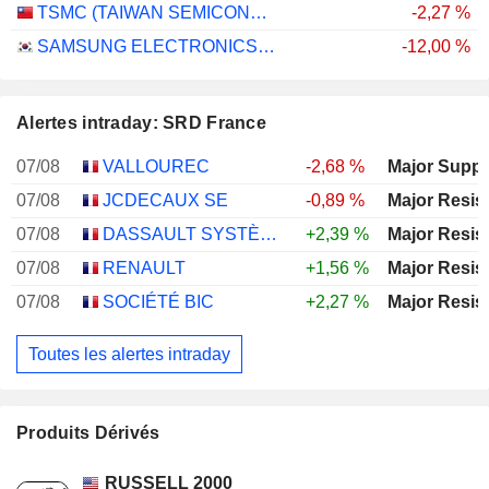
TSMC (TAIWAN SEMICONDUCTOR MANUFACTURING COMPANY)
-2,27 %
SAMSUNG ELECTRONICS CO., LTD.
-12,00 %
Alertes intraday: SRD France
07/08
VALLOUREC
-2,68 %
Major Suppo
07/08
JCDECAUX SE
-0,89 %
Major Resis
07/08
DASSAULT SYSTÈMES SE
+2,39 %
Major Resis
07/08
RENAULT
+1,56 %
Major Resis
07/08
SOCIÉTÉ BIC
+2,27 %
Major Resis
Toutes les alertes intraday
Produits Dérivés
RUSSELL 2000