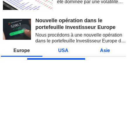
été dominée par une volatilité
spectaculaire, concentrée sur les
valeurs technologiques et les
semi-conducteurs. Les
Nouvelle opération dans le
inquiétudes sur la soutenabilité
portefeuille Investisseur Europe
des...
Nous procédons à une nouvelle opération
dans le portefeuille Investisseur Europe de
Zonebourse.
Europe
USA
Asie