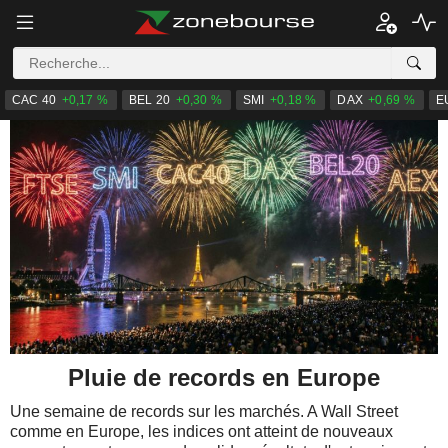
CAC 40
+0,17 %
BEL 20
+0,30 %
SMI
+0,18 %
DAX
+0,69 %
E
Pluie de records en Europe
Une semaine de records sur les marchés. A Wall Street
comme en Europe, les indices ont atteint de nouveaux