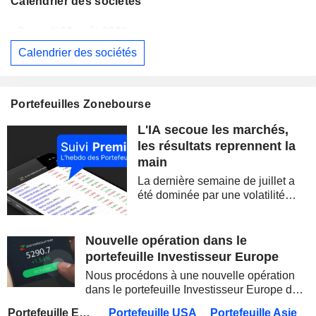
Calendrier des sociétés
Samedi 08 août 2026
Calendrier des sociétés
BERKSHIRE HATHAWAY INC.
Publication des résultats - Q2 2026
14:00
CAMBRICON TECHNOLOGIES CORPORATION LIMITED
Publication des résultats - Q2 2026
Portefeuilles Zonebourse
Samedi 08 août 2026
L'IA secoue les marchés,
WESTPAC BANKING CORPORATION
Publication des résultats - Q3 2026
AS
les résultats reprennent la
main
BARRICK MINING CORPORATION
Publication des résultats - Q2 2026
12:00
La dernière semaine de juillet a
SIMON PROPERTY GROUP, INC.
Publication des résultats - Q2 2026
été dominée par une volatilité
spectaculaire, concentrée sur les
FERGUSON ENTERPRISES INC.
Publication des résultats - Q2 2026
12:45
valeurs technologiques et les
semi-conducteurs. Les
Nouvelle opération dans le
ROCKET LAB CORPORATION
Publication des résultats - Q2 2026
inquiétudes sur la soutenabilité
portefeuille Investisseur Europe
des...
MOORE THREADS TECHNOLOGY CO., LTD.
Publication des résultats - Q2 2026
Nous procédons à une nouvelle opération
dans le portefeuille Investisseur Europe de
AMRIZE AG
Publication des résultats - Q2 2026
Zonebourse.
Portefeuille Europe
Portefeuille USA
Portefeuille Asie