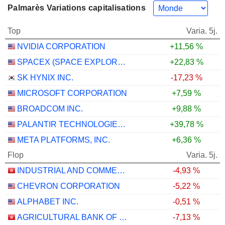
Palmarès Variations capitalisations
Top
Varia. 5j.
NVIDIA CORPORATION
+11,56 %
SPACEX (SPACE EXPLORATION TECHNOLOGIES)
+22,83 %
SK HYNIX INC.
-17,23 %
MICROSOFT CORPORATION
+7,59 %
BROADCOM INC.
+9,88 %
PALANTIR TECHNOLOGIES INC.
+39,78 %
META PLATFORMS, INC.
+6,36 %
Flop
Varia. 5j.
INDUSTRIAL AND COMMERCIAL BANK OF CHINA LIMITED
-4,93 %
CHEVRON CORPORATION
-5,22 %
ALPHABET INC.
-0,51 %
AGRICULTURAL BANK OF CHINA LIMITED
-7,13 %