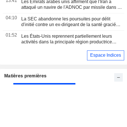
13:41
Les Émirats arabes unis affirment que l'Iran a
attaqué un navire de l'ADNOC par missile dans le
détroit d'Ormuz
04:10
La SEC abandonne les poursuites pour délit
d'initié contre un ex-dirigeant de la santé gracié
par Trump
01:52
Les États-Unis reprennent partiellement leurs
activités dans la principale région productrice
d'avocats au Mexique
Espace Indices
Matières premières