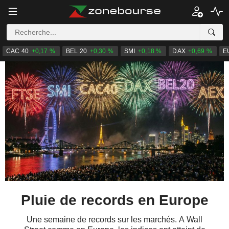
CAC 40
+0,17 %
BEL 20
+0,30 %
SMI
+0,18 %
DAX
+0,69 %
E
Pluie de records en Europe
Une semaine de records sur les marchés. A Wall