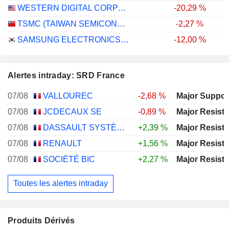
WESTERN DIGITAL CORPORATION
-20,29 %
TSMC (TAIWAN SEMICONDUCTOR MANUFACTURING COMPANY)
-2,27 %
SAMSUNG ELECTRONICS CO., LTD.
-12,00 %
Alertes intraday: SRD France
07/08
VALLOUREC
-2,68 %
07/08
JCDECAUX SE
-0,89 %
07/08
DASSAULT SYSTÈMES SE
+2,39 %
07/08
RENAULT
+1,56 %
07/08
SOCIÉTÉ BIC
+2,27 %
Toutes les alertes intraday
Produits Dérivés