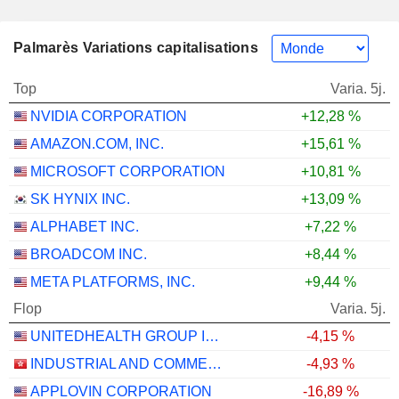
Palmarès Variations capitalisations
Top
Varia. 5j.
NVIDIA CORPORATION
+12,28 %
AMAZON.COM, INC.
+15,61 %
MICROSOFT CORPORATION
+10,81 %
SK HYNIX INC.
+13,09 %
ALPHABET INC.
+7,22 %
BROADCOM INC.
+8,44 %
META PLATFORMS, INC.
+9,44 %
Flop
Varia. 5j.
UNITEDHEALTH GROUP INC.
-4,15 %
INDUSTRIAL AND COMMERCIAL BANK OF CHINA LIMITED
-4,93 %
APPLOVIN CORPORATION
-16,89 %