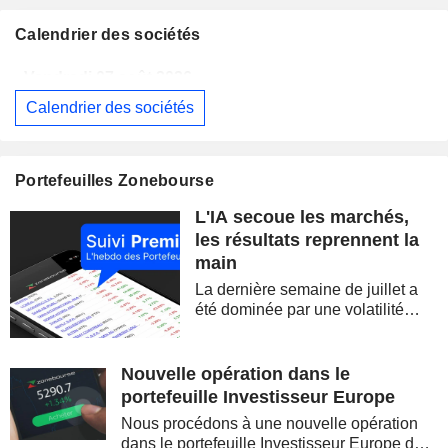
Calendrier des sociétés
Vendredi 07 août 2026
Calendrier des sociétés
EUTELSAT COMMUNICATIONS
Publication des résultats - Annuel 2026
ALLIANZ SE
Publication des résultats - Q2 2026
07:00
Portefeuilles Zonebourse
STATE BANK OF INDIA
Publication des résultats - Q1 2027
L'IA secoue les marchés,
OVERSEA-CHINESE BANKING CORPORATION LIMITED
Publication des résultats - Q2 2026
les résultats reprennent la
main
MUNICH RE
Publication des résultats - Q2 2026
La dernière semaine de juillet a
JAPAN POST BANK CO., LTD.
Publication des résultats - Q1 2027
été dominée par une volatilité
spectaculaire, concentrée sur les
ADNOC GAS PLC
Publication des résultats - Q2 2026
valeurs technologiques et les
semi-conducteurs. Les
Nouvelle opération dans le
KDDI CORPORATION
Publication des résultats - Q1 2027
AS
inquiétudes sur la soutenabilité
portefeuille Investisseur Europe
des...
UNITED OVERSEAS BANK LIMITED
Publication des résultats - Q2 2026
Nous procédons à une nouvelle opération
dans le portefeuille Investisseur Europe de