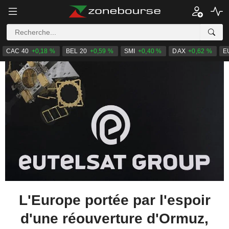
CAC 40
+0,18 %
BEL 20
+0,59 %
SMI
+0,40 %
DAX
+0,62 %
E
L'Europe portée par l'espoir
d'une réouverture d'Ormuz,