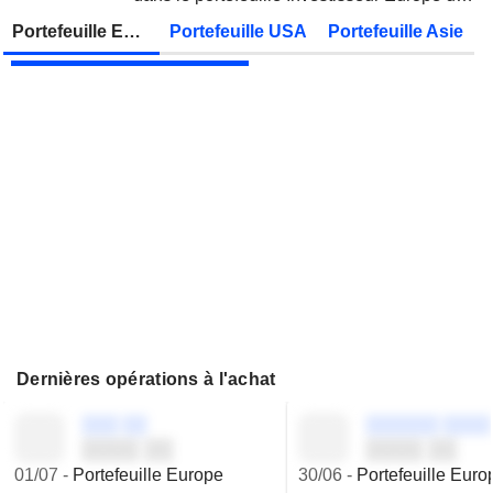
FUJIKURA LTD.
Publication des résultats - Q1 2027
Zonebourse.
Portefeuille Europe
Portefeuille USA
Portefeuille Asie
Dernières opérations à l'achat
░░░ ░░
░░░░░░ ░░░░
░░░░ ░░
░░░░ ░░
01/07
-
Portefeuille Europe
30/06
-
Portefeuille Euro