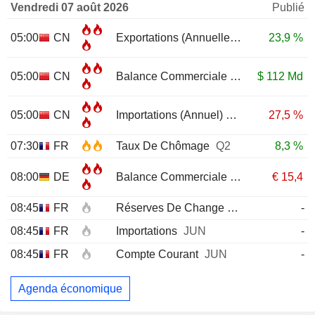
Vendredi 07 août 2026
Publié
05:00
CN
Exportations (Annuelle)
JUL
23,9 %
05:00
CN
Balance Commerciale
JUL
$
112 Md
05:00
CN
Importations (Annuel)
JUL
27,5 %
07:30
FR
Taux De Chômage
Q2
8,3 %
08:00
DE
Balance Commerciale
JUN
€
15,4
08:45
FR
Réserves De Change
JUL
-
08:45
FR
Importations
JUN
-
08:45
FR
Compte Courant
JUN
-
Agenda économique