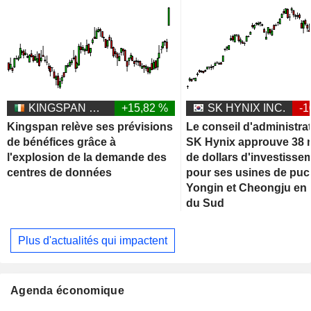
KINGSPAN GROUP PLC
+15,82 %
SK HYNIX INC.
-1
Kingspan relève ses prévisions
Le conseil d'administra
de bénéfices grâce à
SK Hynix approuve 38 m
l'explosion de la demande des
de dollars d'investisse
centres de données
pour ses usines de puc
Yongin et Cheongju en
du Sud
Plus d'actualités qui impactent
Agenda économique