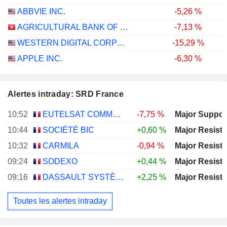
ABBVIE INC.
-5,26 %
AGRICULTURAL BANK OF CHINA LIMITED
-7,13 %
WESTERN DIGITAL CORPORATION
-15,29 %
APPLE INC.
-6,30 %
Alertes intraday: SRD France
10:52
EUTELSAT COMMUNICATIONS
-7,75 %
10:44
SOCIÉTÉ BIC
+0,60 %
10:32
CARMILA
-0,94 %
09:24
SODEXO
+0,44 %
09:16
DASSAULT SYSTÈMES SE
+2,25 %
Toutes les alertes intraday