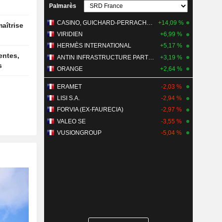
Palmarès
e premier
 30 juin
CASINO, GUICHARD-PERRACHON SA
+14,09 %
VIRIDIEN
+6,99 %
HERMÈS INTERNATIONAL
+5,17 %
ANTIN INFRASTRUCTURE PARTNERS
+3,19 %
s
ORANGE
+2,64 %
ERAMET
-2,03 %
LISI S.A.
-2,94 %
FORVIA (EX-FAURECIA)
-2,97 %
VALEO SE
-3,55 %
VUSIONGROUP
-5,04 %