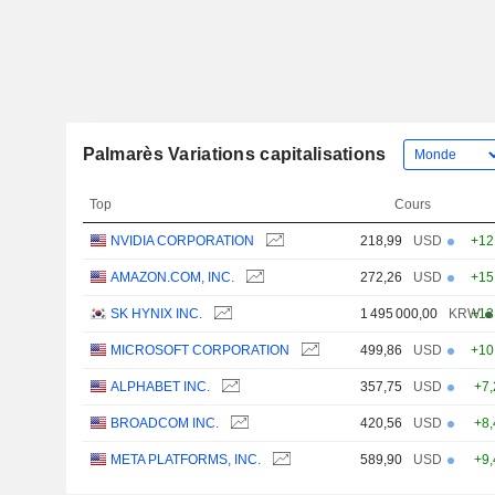
Palmarès Variations capitalisations
Top
Cours
NVIDIA CORPORATION
218,99
USD
+12
AMAZON.COM, INC.
272,26
USD
+15
SK HYNIX INC.
1 495 000,00
KRW
+13
MICROSOFT CORPORATION
499,86
USD
+10
ALPHABET INC.
357,75
USD
+7
BROADCOM INC.
420,56
USD
+8
META PLATFORMS, INC.
589,90
USD
+9