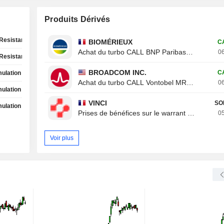
Produits Dérivés
Resistance Test
BIOMÉRIEUX
C
Achat du turbo CALL BNP Paribas 8ROZB
06
Resistance Test
BROADCOM INC.
C
ulation Phase
Achat du turbo CALL Vontobel MR20V
06
ulation Phase
VINCI
SO
ulation Phase
Prises de bénéfices sur le warrant CALL Von
05
Voir plus