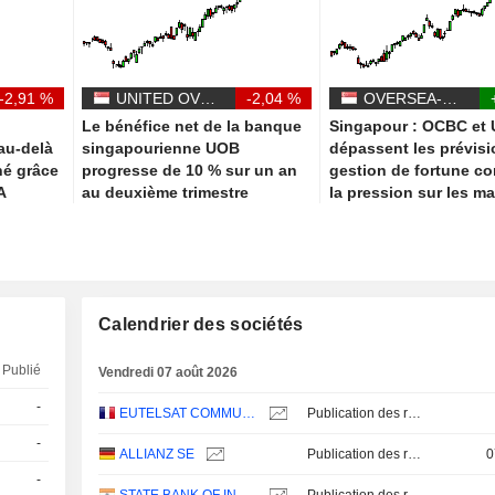
-2,91 %
UNITED OVERSEAS BANK LIMITED
-2,04 %
OVERSEA-CHINESE BANKING CORPORATION LIMITED
Le bénéfice net de la banque
Singapour : OCBC et
au-delà
singapourienne UOB
dépassent les prévisi
hé grâce
progresse de 10 % sur un an
gestion de fortune c
A
au deuxième trimestre
la pression sur les m
Calendrier des sociétés
Publié
Vendredi 07 août 2026
-
EUTELSAT COMMUNICATIONS
Publication des résultats - Annuel 2026
-
ALLIANZ SE
Publication des résultats - Q2 2026
0
-