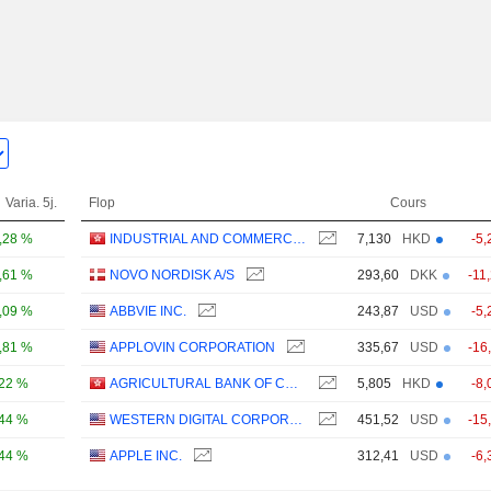
Varia. 5j.
Flop
Cours
,28 %
INDUSTRIAL AND COMMERCIAL BANK OF CHINA LIMITED
7,130
HKD
-5,
,61 %
NOVO NORDISK A/S
293,60
DKK
-11
,09 %
ABBVIE INC.
243,87
USD
-5,
,81 %
APPLOVIN CORPORATION
335,67
USD
-16
,22 %
AGRICULTURAL BANK OF CHINA LIMITED
5,805
HKD
-8,
,44 %
WESTERN DIGITAL CORPORATION
451,52
USD
-15
,44 %
APPLE INC.
312,41
USD
-6,