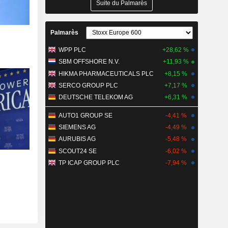
Suite du Palmarès
Palmarès
WPP PLC
+28,62 %
SBM OFFSHORE N.V.
+11,93 %
HIKMA PHARMACEUTICALS PLC
+8,15 %
SERCO GROUP PLC
+7,17 %
DEUTSCHE TELEKOM AG
+6,31 %
AUTO1 GROUP SE
-4,41 %
SIEMENS AG
-4,49 %
AURUBIS AG
-5,48 %
SCOUT24 SE
-6,02 %
TP ICAP GROUP PLC
-7,94 %