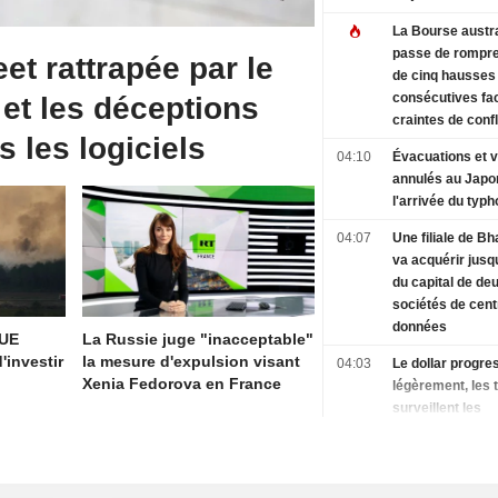
La Bourse austr
passe de rompre
eet rattrapée par le
de cinq hausses
consécutives fa
 et les déceptions
craintes de confl
s les logiciels
l'Iran
04:10
Évacuations et v
annulés au Japo
l'arrivée du typ
04:07
Une filiale de Bha
va acquérir jusq
du capital de de
sociétés de cent
données
'UE
La Russie juge "inacceptable"
'investir
la mesure d'expulsion visant
04:03
Le dollar progre
Xenia Fedorova en France
légèrement, les 
surveillent les
négociations ave
avant les chiffre
l'emploi américa
04:03
CAOUTCHOUC-L