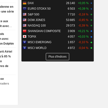
DAX
26 140
+0,05 %
alienne en
EURO STOXX 50
6 503
+0,39 %
 une série
S&P 500
7 710
-0,18 %
DOW JONES
53 885
-0,85 %
ce aux
NASDAQ 100
29 373
-0,39 %
it avec
SHANGHAI COMPOSITE
3 909
+0,21 %
ols
TOPIX
4 057
+0,03 %
n avec
MSCI EMERGING
1 657
-0,10 %
hon Dolphin
MSCI WORLD
4 972
-0,04 %
rti Airtel
u'à 85 %
Plus d'Indices
ux
res de
sse
traders
c l'Iran
s de
in
e marché