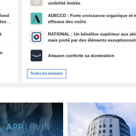
visibilité limitée
résultats pour l
semestre clos le
 fond
ADECCO : Forte croissance organique et maîtrise
2026
des
efficace des coûts
t
RATIONAL : Un bénéfice supérieur aux attentes,
mais porté par des éléments exceptionnel
en
Amazon conforte sa domination
Toutes les analyses