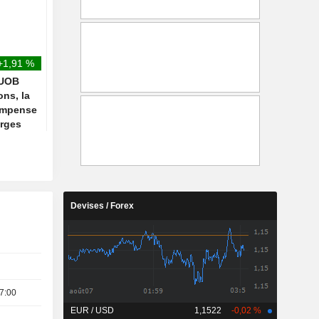
élevé, porté par la hausse des
cinq hausses consécu
cours du pétrole liée au
face aux craintes de c
conflit au Moyen-Orient
avec l'Iran
+1,91 %
 UOB
ons, la
ompense
arges
Devises / Forex
7:00
EUR / USD
1,1522
-0,02 %