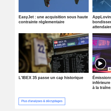
EasyJet : une acquisition sous haute
AppLovin 
contrainte réglementaire
bondissen
attendaie
L'IBEX 35 passe un cap historique
Émissions 
inférieure
à la traîne
Plus d'analyses & décryptages