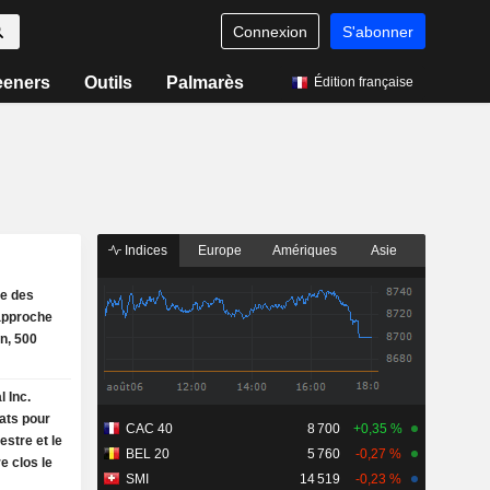
Connexion
S'abonner
eeners
Outils
Palmarès
Édition française
Indices
Europe
Amériques
Asie
e des
'approche
n, 500
l Inc.
tats pour
CAC 40
8 700
+0,35 %
estre et le
BEL 20
5 760
-0,27 %
e clos le
SMI
14 519
-0,23 %