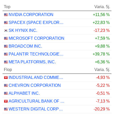
Top
Varia. 5j.
NVIDIA CORPORATION
+11,56 %
SPACEX (SPACE EXPLORATION TECHNOLOGIES)
+22,83 %
SK HYNIX INC.
-17,23 %
MICROSOFT CORPORATION
+7,59 %
BROADCOM INC.
+9,88 %
PALANTIR TECHNOLOGIES INC.
+39,78 %
META PLATFORMS, INC.
+6,36 %
Flop
Varia. 5j.
INDUSTRIAL AND COMMERCIAL BANK OF CHINA LIMITED
-4,93 %
CHEVRON CORPORATION
-5,22 %
ALPHABET INC.
-0,51 %
AGRICULTURAL BANK OF CHINA LIMITED
-7,13 %
WESTERN DIGITAL CORPORATION
-20,29 %