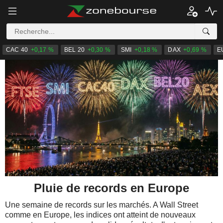
CAC 40
+0,17 %
BEL 20
+0,30 %
SMI
+0,18 %
DAX
+0,69 %
E
Pluie de records en Europe
Une semaine de records sur les marchés. A Wall Street
comme en Europe, les indices ont atteint de nouveaux