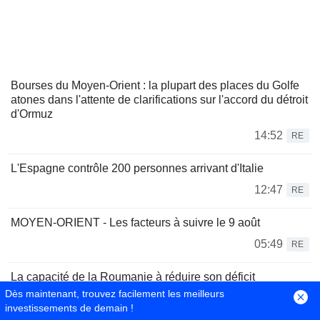
Bourses du Moyen-Orient : la plupart des places du Golfe
atones dans l'attente de clarifications sur l'accord du détroit
d'Ormuz
14:52
RE
L'Espagne contrôle 200 personnes arrivant d'Italie
12:47
RE
MOYEN-ORIENT - Les facteurs à suivre le 9 août
05:49
RE
La capacité de la Roumanie à réduire son déficit
budgétaire d'ici 2027 est cruciale pour sa notation, selon
Dès maintenant, trouvez facilement les meilleurs
Moody's
investissements de demain !