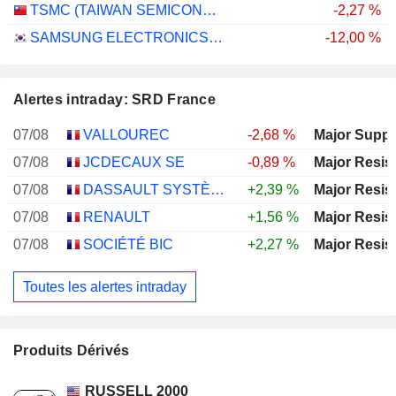
TSMC (TAIWAN SEMICONDUCTOR MANUFACTURING COMPANY)
-2,27 %
SAMSUNG ELECTRONICS CO., LTD.
-12,00 %
Alertes intraday: SRD France
07/08
VALLOUREC
-2,68 %
Major Suppo
07/08
JCDECAUX SE
-0,89 %
Major Resis
07/08
DASSAULT SYSTÈMES SE
+2,39 %
Major Resis
07/08
RENAULT
+1,56 %
Major Resis
07/08
SOCIÉTÉ BIC
+2,27 %
Major Resis
Toutes les alertes intraday
Produits Dérivés
RUSSELL 2000