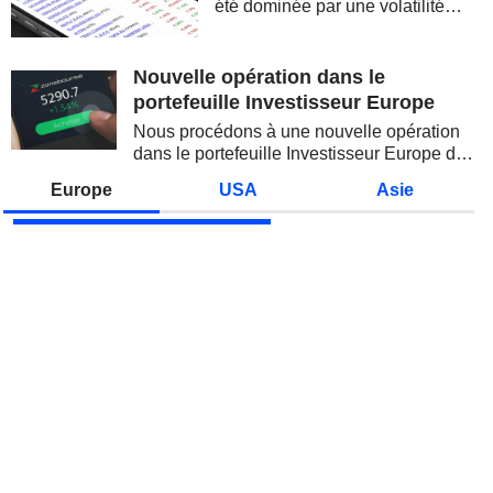
été dominée par une volatilité
spectaculaire, concentrée sur les
valeurs technologiques et les
semi-conducteurs. Les
Nouvelle opération dans le
inquiétudes sur la soutenabilité
portefeuille Investisseur Europe
des...
Nous procédons à une nouvelle opération
dans le portefeuille Investisseur Europe de
Zonebourse.
Europe
USA
Asie