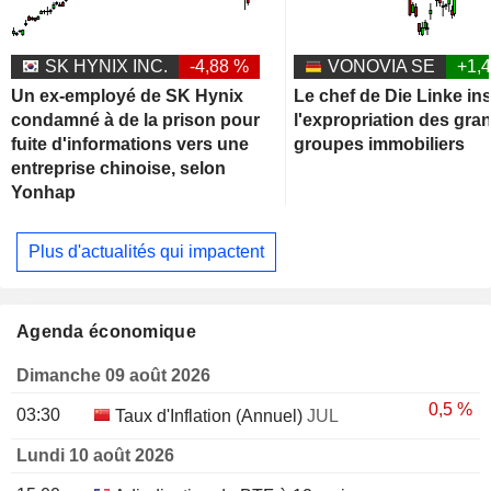
SK HYNIX INC.
-4,88 %
VONOVIA SE
+1,
Un ex-employé de SK Hynix
Le chef de Die Linke ins
condamné à de la prison pour
l'expropriation des gra
fuite d'informations vers une
groupes immobiliers
entreprise chinoise, selon
Yonhap
Plus d'actualités qui impactent
Agenda économique
Dimanche 09 août 2026
0,5 %
03:30
Taux d'Inflation (Annuel)
JUL
Lundi 10 août 2026