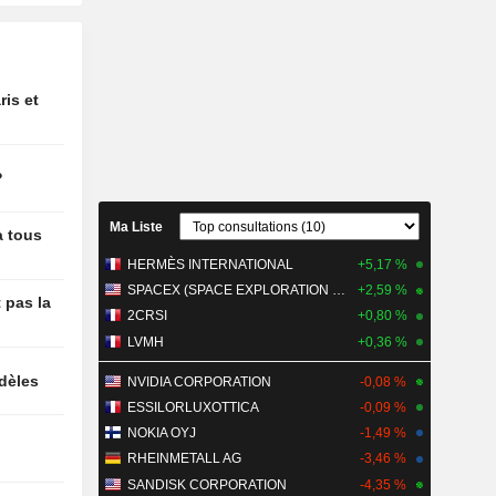
chés
cord avec
rt sur
ris et
nique et
e des
?
Ma Liste
à tous
HERMÈS INTERNATIONAL
+5,17 %
SPACEX (SPACE EXPLORATION TECHNOLOGIES)
+2,59 %
 pas la
2CRSI
+0,80 %
LVMH
+0,36 %
idèles
NVIDIA CORPORATION
-0,08 %
ESSILORLUXOTTICA
-0,09 %
NOKIA OYJ
-1,49 %
RHEINMETALL AG
-3,46 %
SANDISK CORPORATION
-4,35 %