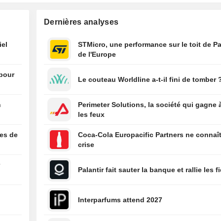
au yen, les mar
surveillent l'ac
Dernières analyses
l'Iran et le rappo
l'emploi
iel
STMicro, une performance sur le toit de Pa
de l'Europe
19:05
ADECCO : Forte
croissance orga
 pour
maîtrise efficac
Le couteau Worldline a-t-il fini de tomber 
coûts
n
Perimeter Solutions, la société qui gagne 
les feux
ées de
Coca-Cola Europacific Partners ne connaît
crise
r
Palantir fait sauter la banque et rallie les f
Interparfums attend 2027