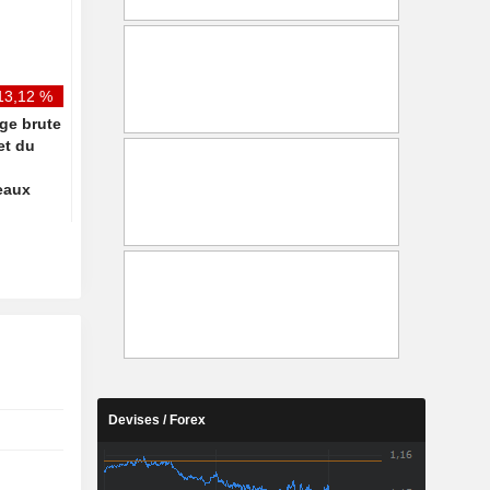
dépasse les attentes, porté
redistribution de la 
par la vente d'un navire et une
financière issue de l'I
activité accrue
13,12 %
rge brute
fet du
eaux
Devises / Forex