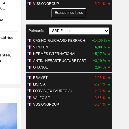
VUSIONGROUP
-5,04 %
26
Espace mes listes
Palmarès
CASINO, GUICHARD-PERRACHON SA
+14,09 %
VIRIDIEN
+6,99 %
HERMÈS INTERNATIONAL
+5,17 %
s
ANTIN INFRASTRUCTURE PARTNERS
+3,19 %
ORANGE
+2,64 %
ERAMET
-2,03 %
LISI S.A.
-2,94 %
FORVIA (EX-FAURECIA)
-2,97 %
VALEO SE
-3,55 %
VUSIONGROUP
-5,04 %