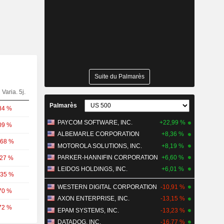
Suite du Palmarès
Varia. 5j.
Palmarès
84 %
PAYCOM SOFTWARE, INC.
+22,99 %
09 %
ALBEMARLE CORPORATION
+8,36 %
,68 %
MOTOROLA SOLUTIONS, INC.
+8,19 %
PARKER-HANNIFIN CORPORATION
+6,60 %
,27 %
LEIDOS HOLDINGS, INC.
+6,01 %
,35 %
WESTERN DIGITAL CORPORATION
-10,91 %
70 %
AXON ENTERPRISE, INC.
-13,15 %
72 %
EPAM SYSTEMS, INC.
-13,23 %
DATADOG, INC.
-16,77 %