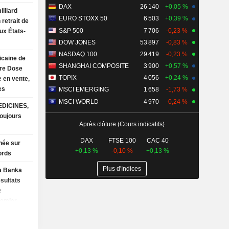
DAX
26 140
+0,05 %
illiard
EURO STOXX 50
6 503
+0,39 %
retrait de
S&P 500
7 706
-0,23 %
ux États-
DOW JONES
53 897
-0,83 %
NASDAQ 100
29 419
-0,23 %
caine de
SHANGHAI COMPOSITE
3 900
+0,57 %
tre Dose
TOPIX
4 056
+0,24 %
 en vente,
es
MSCI EMERGING
1 658
-1,73 %
MSCI WORLD
4 970
-0,24 %
DICINES,
Après clôture (Cours indicatifs)
DAX
FTSE 100
CAC 40
hée sur
+0,13 %
-0,10 %
+0,13 %
ords
Plus d'Indices
a Banka
ésultats
e
remier
 30 juin
sse face