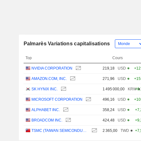
Palmarès Variations capitalisations
Top
Cours
NVIDIA CORPORATION
219,18
USD
+12
AMAZON.COM, INC.
271,96
USD
+15
SK HYNIX INC.
1 495 000,00
KRW
+6
MICROSOFT CORPORATION
496,16
USD
+10
ALPHABET INC.
358,24
USD
+7
BROADCOM INC.
424,48
USD
+9
TSMC (TAIWAN SEMICONDUCTOR MANUFACTURING COMPANY)
2 365,00
TWD
+7