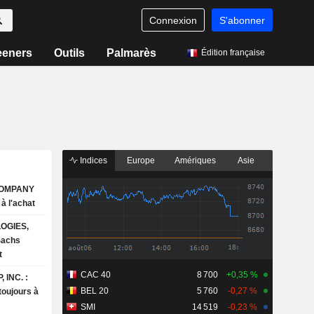
Connexion
S'abonner
eeners
Outils
Palmarès
Édition française
Indices
Europe
Amériques
Asie
COMPANY
ays à l'achat
OGIES,
t
CAC 40
8 700
+0,35 %
 INC. :
BEL 20
5 760
-0,27 %
toujours à
SMI
14 519
-0,23 %