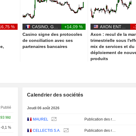
16,75 %
CASINO, GUICHARD-PERRACHON SA
+14,09 %
AXON ENTERPRISE, INC.
-
Casino signe des protocoles
Axon : recul de la ma
de conciliation avec ses
trimestrielle sous l'ef
le,
partenaires bancaires
mix de services et du
déploiement de nouv
produits
Calendrier des sociétés
Publié
Jeudi 06 août 2026
,93 Md
MAUREL
Publication des résultats - Q2 2026
-0,1 %
Q2
CELLECTIS S.A.
Publication des résultats - Q2 2026