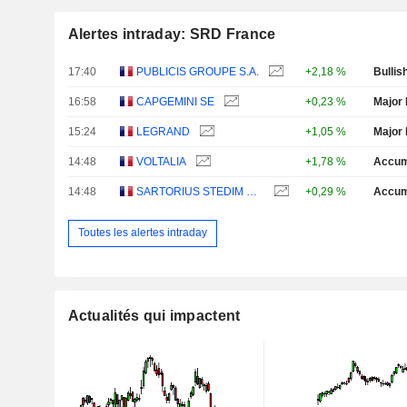
Alertes intraday: SRD France
17:40
PUBLICIS GROUPE S.A.
+2,18 %
Bullis
16:58
CAPGEMINI SE
+0,23 %
Major 
15:24
LEGRAND
+1,05 %
Major 
14:48
VOLTALIA
+1,78 %
Accum
14:48
SARTORIUS STEDIM BIOTECH
+0,29 %
Accum
Toutes les alertes intraday
Actualités qui impactent