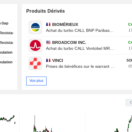
Produits Dérivés
h Gap
BIOMÉRIEUX
C
Achat du turbo CALL BNP Paribas 8ROZB
17
Resistance Test
BROADCOM INC.
C
Resistance Test
Achat du turbo CALL Vontobel MR20V
17
ulation Phase
VINCI
SO
ulation Phase
Prises de bénéfices sur le warrant CALL Von
05
Voir plus