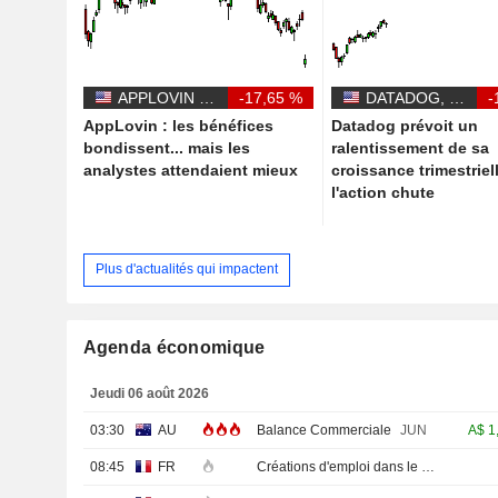
APPLOVIN CORPORATION
-17,65 %
DATADOG, INC.
-
AppLovin : les bénéfices
Datadog prévoit un
bondissent... mais les
ralentissement de sa
analystes attendaient mieux
croissance trimestriel
l'action chute
Plus d'actualités qui impactent
Agenda économique
Jeudi 06 août 2026
03:30
AU
Balance Commerciale
JUN
A$
1
08:45
FR
Créations d'emploi dans le secteur privé non agricole (Trimestriel)