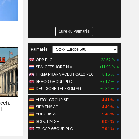
Suite du Palmarès
Palmarès
WPP PLC
+28,62 %
SBM OFFSHORE N.V.
+11,93 %
HIKMA PHARMACEUTICALS PLC
+8,15 %
SERCO GROUP PLC
+7,17 %
DEUTSCHE TELEKOM AG
+6,31 %
AUTO1 GROUP SE
-4,41 %
Tech,
SIEMENS AG
-4,49 %
l
AURUBIS AG
-5,48 %
SCOUT24 SE
-6,02 %
TP ICAP GROUP PLC
-7,94 %