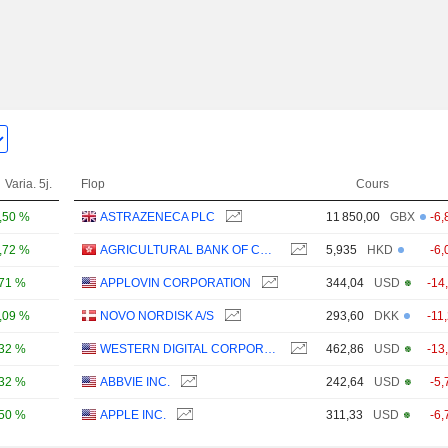
Varia. 5j.
Flop
Cours
,50 %
ASTRAZENECA PLC
11 850,00
GBX
-6,
,72 %
AGRICULTURAL BANK OF CHINA LIMITED
5,935
HKD
-6,
,71 %
APPLOVIN CORPORATION
344,04
USD
-14
,09 %
NOVO NORDISK A/S
293,60
DKK
-11
,32 %
WESTERN DIGITAL CORPORATION
462,86
USD
-13
,32 %
ABBVIE INC.
242,64
USD
-5,
,50 %
APPLE INC.
311,33
USD
-6,