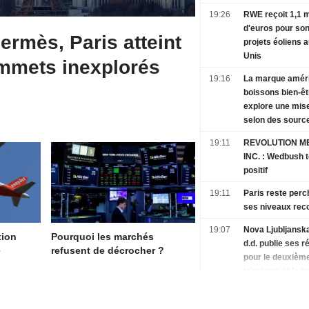
19:26
RWE reçoit 1,1 m
d'euros pour son 
Hermès, Paris atteint
projets éoliens a
Unis
mmets inexplorés
19:16
La marque améri
boissons bien-ê
explore une mise
selon des sourc
19:11
REVOLUTION ME
INC. : Wedbush toujours
positif
19:11
Paris reste perc
ses niveaux rec
19:07
Nova Ljubljansk
tion
Pourquoi les marchés
d.d. publie ses r
e
refusent de décrocher ?
pour le deuxièm
trimestre et le p
semestre clos le
2026
19:06
Le dollar progre