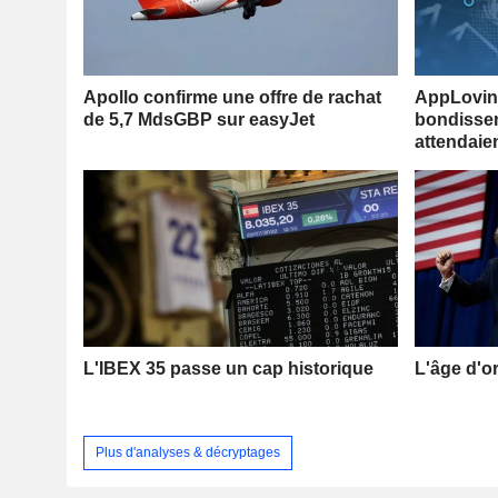
Apollo confirme une offre de rachat
AppLovin 
de 5,7 MdsGBP sur easyJet
bondissen
attendaie
L'IBEX 35 passe un cap historique
L'âge d'o
Plus d'analyses & décryptages