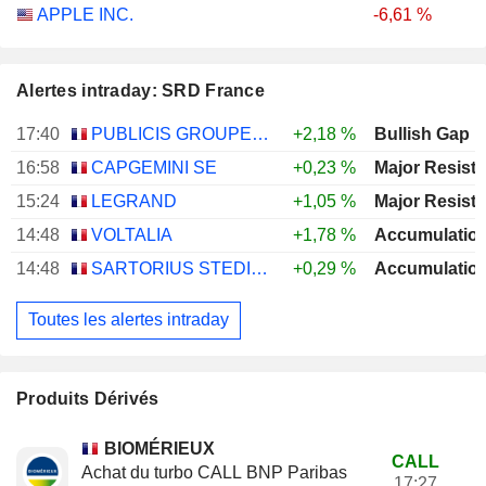
APPLE INC.
-6,61 %
Alertes intraday: SRD France
17:40
PUBLICIS GROUPE S.A.
+2,18 %
Bullish Gap
16:58
CAPGEMINI SE
+0,23 %
15:24
LEGRAND
+1,05 %
14:48
VOLTALIA
+1,78 %
14:48
SARTORIUS STEDIM BIOTECH
+0,29 %
Toutes les alertes intraday
Produits Dérivés
BIOMÉRIEUX
CALL
Achat du turbo CALL BNP Paribas
17:27