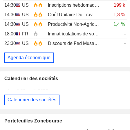
14:30
US
Inscriptions hebdomadaires au chômage
199 k
14:30
US
Coût Unitaire Du Travail (Trimestriel)Prél
1,3 %
14:30
US
Productivité Non-Agricole (Trimestriel) Prél
1,4 %
18:00
FR
Immatriculations de voitures neuves (annuelles)
-
23:30
US
Discours de Fed Musalem
-
Agenda économique
Calendrier des sociétés
Jeudi 06 août 2026
Calendrier des sociétés
MAUREL
Publication des résultats - Q2 2026
CELLECTIS S.A.
Publication des résultats - Q2 2026
Portefeuilles Zonebourse
SIEMENS AG
Publication des résultats - Q3 2026
07:00