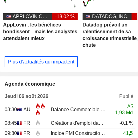
APPLOVIN CORPORATION
-18,02 %
DATADOG, INC.
-
AppLovin : les bénéfices
Datadog prévoit un
bondissent... mais les analystes
ralentissement de sa
attendaient mieux
croissance trimestrielle,
chute
Plus d'actualités qui impactent
Agenda économique
Jeudi 06 août 2026
Publié
A$
03:30
AU
Balance Commerciale
JUN
1,93 Md
08:45
FR
Créations d'emploi dans le secteur privé non agricole (Trimestriel)
-0,1 %
09:30
FR
Indice PMI Construction
JUL
41,5