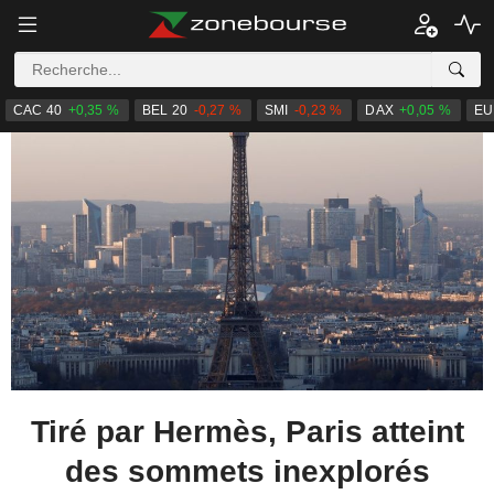
CAC 40
+0,35 %
BEL 20
-0,27 %
SMI
-0,23 %
DAX
+0,05 %
EU
Tiré par Hermès, Paris atteint
des sommets inexplorés