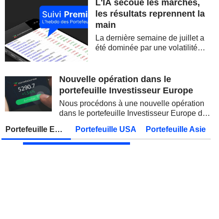
L'IA secoue les marchés,
SOFTBANK GROUP CORP.
Publication des résultats - Q1 2027
08:30
les résultats reprennent la
main
DBS GROUP HOLDINGS LTD
Publication des résultats - Q2 2026
La dernière semaine de juillet a
DEUTSCHE TELEKOM AG
Publication des résultats - Q2 2026
07:00
été dominée par une volatilité
spectaculaire, concentrée sur les
CONOCOPHILLIPS
Publication des résultats - Q2 2026
valeurs technologiques et les
semi-conducteurs. Les
Nouvelle opération dans le
PARKER-HANNIFIN CORPORATION
Publication des résultats - Q4 2026
inquiétudes sur la soutenabilité
portefeuille Investisseur Europe
des...
HOWMET AEROSPACE INC.
Publication des résultats - Q2 2026
13:00
Nous procédons à une nouvelle opération
dans le portefeuille Investisseur Europe de
PETROBRAS
Publication des résultats - Q2 2026
Zonebourse.
Portefeuille Europe
Portefeuille USA
Portefeuille Asie