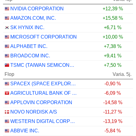
NVIDIA CORPORATION
+12,39 %
AMAZON.COM, INC.
+15,58 %
SK HYNIX INC.
+6,71 %
MICROSOFT CORPORATION
+10,00 %
ALPHABET INC.
+7,38 %
BROADCOM INC.
+9,41 %
TSMC (TAIWAN SEMICONDUCTOR MANUFACTURING COMPANY)
+7,50 %
Flop
Varia. 5j.
SPACEX (SPACE EXPLORATION TECHNOLOGIES)
-0,90 %
AGRICULTURAL BANK OF CHINA LIMITED
-6,09 %
APPLOVIN CORPORATION
-14,58 %
NOVO NORDISK A/S
-11,27 %
WESTERN DIGITAL CORPORATION
-13,19 %
ABBVIE INC.
-5,84 %