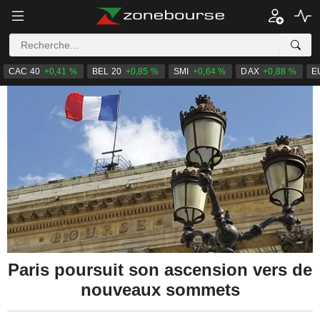
CAC 40
+0,41 %
BEL 20
+0,85 %
SMI
+0,64 %
DAX
+0,88 %
E
Paris poursuit son ascension vers de
nouveaux sommets