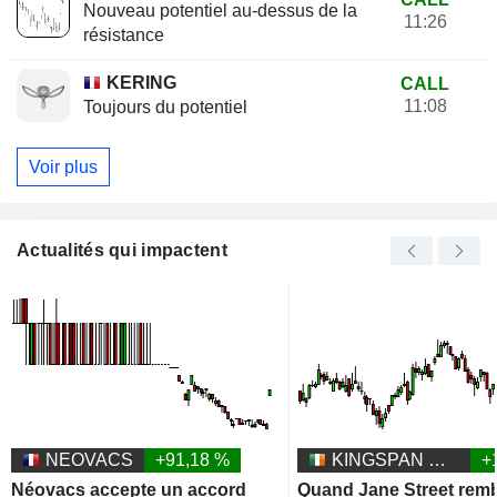
Nouveau potentiel au-dessus de la
11:26
résistance
KERING
CALL
11:08
Toujours du potentiel
Voir plus
Actualités qui impactent
NEOVACS
+91,18 %
KINGSPAN GROUP PLC
+
Néovacs accepte un accord
Quand Jane Street remb