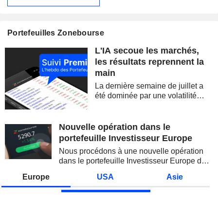
Portefeuilles Zonebourse
L'IA secoue les marchés,
les résultats reprennent la
main
La dernière semaine de juillet a
été dominée par une volatilité
spectaculaire, concentrée sur les
valeurs technologiques et les
semi-conducteurs. Les
Nouvelle opération dans le
inquiétudes sur la soutenabilité
portefeuille Investisseur Europe
des...
Nous procédons à une nouvelle opération
dans le portefeuille Investisseur Europe de
Zonebourse.
Europe
USA
Asie