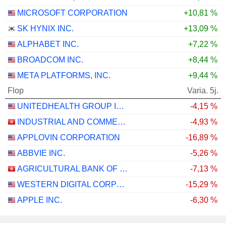
MICROSOFT CORPORATION
+10,81 %
SK HYNIX INC.
+13,09 %
ALPHABET INC.
+7,22 %
BROADCOM INC.
+8,44 %
META PLATFORMS, INC.
+9,44 %
Flop
Varia. 5j.
UNITEDHEALTH GROUP INC.
-4,15 %
INDUSTRIAL AND COMMERCIAL BANK OF CHINA LIMITED
-4,93 %
APPLOVIN CORPORATION
-16,89 %
ABBVIE INC.
-5,26 %
AGRICULTURAL BANK OF CHINA LIMITED
-7,13 %
WESTERN DIGITAL CORPORATION
-15,29 %
APPLE INC.
-6,30 %