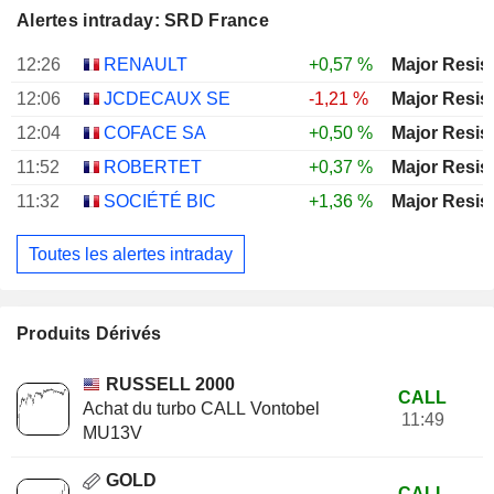
Alertes intraday: SRD France
12:26
RENAULT
+0,57 %
Major Resis
12:06
JCDECAUX SE
-1,21 %
Major Resis
12:04
COFACE SA
+0,50 %
Major Resis
11:52
ROBERTET
+0,37 %
Major Resis
11:32
SOCIÉTÉ BIC
+1,36 %
Major Resis
Toutes les alertes intraday
Produits Dérivés
RUSSELL 2000
CALL
Achat du turbo CALL Vontobel
11:49
MU13V
GOLD
CALL