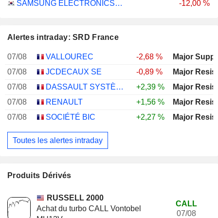
SAMSUNG ELECTRONICS CO., LTD.
-12,00 %
Alertes intraday: SRD France
07/08
VALLOUREC
-2,68 %
Major Suppo
07/08
JCDECAUX SE
-0,89 %
Major Resis
07/08
DASSAULT SYSTÈMES SE
+2,39 %
Major Resis
07/08
RENAULT
+1,56 %
Major Resis
07/08
SOCIÉTÉ BIC
+2,27 %
Major Resis
Toutes les alertes intraday
Produits Dérivés
RUSSELL 2000
CALL
Achat du turbo CALL Vontobel
07/08