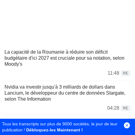
La capacité de la Roumanie à réduire son déficit
budgétaire d'ici 2027 est cruciale pour sa notation, selon
Moody's
11:48
RE
Nvidia va investir jusqu'à 3 milliards de dollars dans
Lancium, le développeur du centre de données Stargate,
selon The Information
04:28
RE
Nvidia s'apprête à investir jusqu'à 3 milliards de dollars
Tous les transcripts sur plus de 9000 sociétés, le jour de leur
dans Lancium, selon The Information
publication !
Débloquez-les Maintenant !