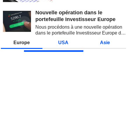
valeurs technologiques et les
semi-conducteurs. Les
Nouvelle opération dans le
inquiétudes sur la soutenabilité
portefeuille Investisseur Europe
des...
Nous procédons à une nouvelle opération
dans le portefeuille Investisseur Europe de
Zonebourse.
Europe
USA
Asie