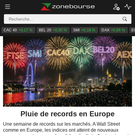
CAC 40
+0,17 %
BEL 20
+0,30 %
SMI
+0,18 %
DAX
+0,69 %
E
Pluie de records en Europe
Une semaine de records sur les marchés. A Wall Street
comme en Europe, les indices ont atteint de nouveaux