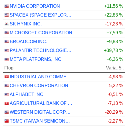
NVIDIA CORPORATION
+11,56 %
SPACEX (SPACE EXPLORATION TECHNOLOGIES)
+22,83 %
SK HYNIX INC.
-17,23 %
MICROSOFT CORPORATION
+7,59 %
BROADCOM INC.
+9,88 %
PALANTIR TECHNOLOGIES INC.
+39,78 %
META PLATFORMS, INC.
+6,36 %
Flop
Varia. 5j.
INDUSTRIAL AND COMMERCIAL BANK OF CHINA LIMITED
-4,93 %
CHEVRON CORPORATION
-5,22 %
ALPHABET INC.
-0,51 %
AGRICULTURAL BANK OF CHINA LIMITED
-7,13 %
WESTERN DIGITAL CORPORATION
-20,29 %
TSMC (TAIWAN SEMICONDUCTOR MANUFACTURING COMPANY)
-2,27 %