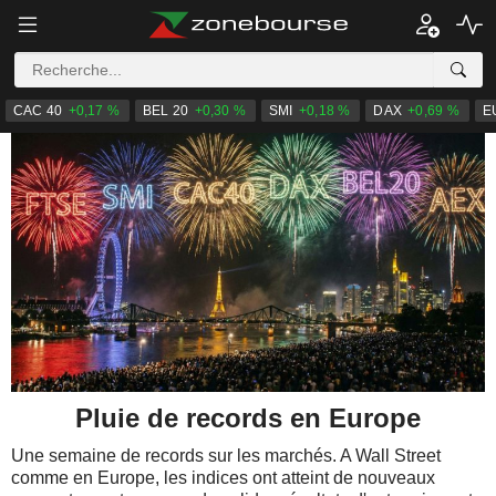
CAC 40
+0,17 %
BEL 20
+0,30 %
SMI
+0,18 %
DAX
+0,69 %
E
Pluie de records en Europe
Une semaine de records sur les marchés. A Wall Street
comme en Europe, les indices ont atteint de nouveaux