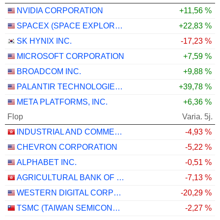
NVIDIA CORPORATION
+11,56 %
SPACEX (SPACE EXPLORATION TECHNOLOGIES)
+22,83 %
SK HYNIX INC.
-17,23 %
MICROSOFT CORPORATION
+7,59 %
BROADCOM INC.
+9,88 %
PALANTIR TECHNOLOGIES INC.
+39,78 %
META PLATFORMS, INC.
+6,36 %
Flop
Varia. 5j.
INDUSTRIAL AND COMMERCIAL BANK OF CHINA LIMITED
-4,93 %
CHEVRON CORPORATION
-5,22 %
ALPHABET INC.
-0,51 %
AGRICULTURAL BANK OF CHINA LIMITED
-7,13 %
WESTERN DIGITAL CORPORATION
-20,29 %
TSMC (TAIWAN SEMICONDUCTOR MANUFACTURING COMPANY)
-2,27 %