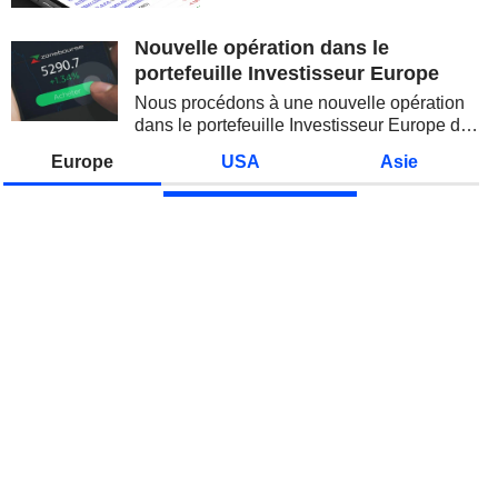
valeurs technologiques et les
semi-conducteurs. Les
Nouvelle opération dans le
inquiétudes sur la soutenabilité
portefeuille Investisseur Europe
des...
Nous procédons à une nouvelle opération
dans le portefeuille Investisseur Europe de
Zonebourse.
Europe
USA
Asie