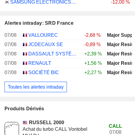
SAMSUNG ELECTRONICS CO., LTD.
-12,00 %
Alertes intraday: SRD France
07/08
VALLOUREC
-2,68 %
Major Suppo
07/08
JCDECAUX SE
-0,89 %
Major Resis
07/08
DASSAULT SYSTÈMES SE
+2,39 %
Major Resis
07/08
RENAULT
+1,56 %
Major Resis
07/08
SOCIÉTÉ BIC
+2,27 %
Major Resis
Toutes les alertes intraday
Produits Dérivés
RUSSELL 2000
CALL
Achat du turbo CALL Vontobel
07/08