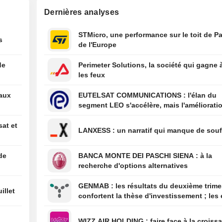
obstacle juridiq
Dernières analyses
un arrêt de la Co
suprême
01:34
Les États-Unis s
STMicro, une performance sur le toit de Pa
s
à relancer certa
de l'Europe
activités dans l'
producteur d'av
de
Perimeter Solutions, la société qui gagne 
Mexique
les feux
00:10
Le juge Alito con
eaux
EUTELSAT COMMUNICATIONS : l'élan du
siégera à la Co
segment LEO s'accélère, mais l'amélioratio
pour un nouvea
rentabilité est différée
00:04
United Utilities 
sat et
LANXESS : un narratif qui manque de sou
sur son projet d
Manchester Ship
de
BANCA MONTE DEI PASCHI SIENA : à la
07/08
L'administratio
recherche d'options alternatives
débloque 2 milli
dollars pour des
GENMAB : les résultats du deuxième trimestre
de batteries - W
illet
confortent la thèse d'investissement ; les 
de diversification se poursuivent
WIZZ AIR HOLDING : faire face à la cro