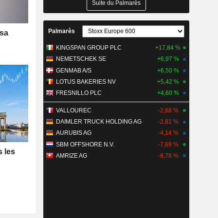
Suite du Palmarès
Palmarès
 sa
KINGSPAN GROUP PLC
+17,84 %
NEMETSCHEK SE
+6,97 %
GENMAB A/S
+6,50 %
LOTUS BAKERIES NV
+5,42 %
FRESNILLO PLC
+4,60 %
VALLOUREC
-2,68 %
DAIMLER TRUCK HOLDING AG
-2,81 %
AURUBIS AG
-4,14 %
SBM OFFSHORE N.V.
-7,69 %
s les
AMRIZE AG
-8,78 %