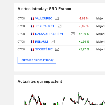
Alertes intraday: SRD France
07/08
VALLOUREC
-2,68 %
Major 
07/08
JCDECAUX SE
-0,89 %
Major 
07/08
DASSAULT SYSTÈMES SE
+2,39 %
Major 
07/08
RENAULT
+1,56 %
Major 
07/08
SOCIÉTÉ BIC
+2,27 %
Major 
Toutes les alertes intraday
Actualités qui impactent