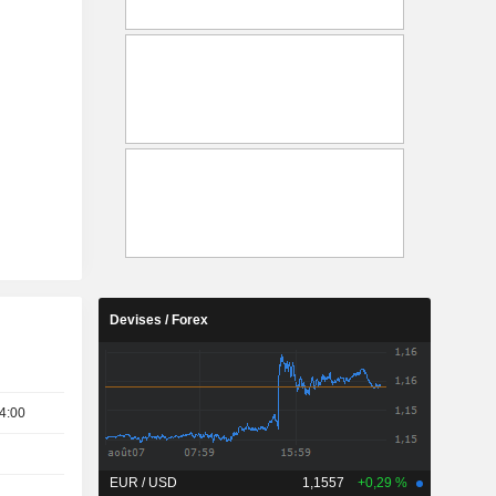
Devises / Forex
4:00
EUR / USD
1,1557
+0,29 %