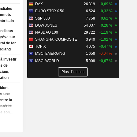
DAX
26 319
+0,69 %
ndiales
EURO STOXX 50
6 524
+0,33 %
ommets
S&P 500
7 758
+0,62 %
méricain
DOW JONES
54 037
+0,28 %
yndicats
NASDAQ 100
29 722
+1,19 %
grève sur
SHANGHAI COMPOSITE
3 940
+1,02 %
rai de fer
TOPIX
4 075
+0,47 %
edland
MSCI EMERGING
1 658
-0,04 %
à investir
MSCI WORLD
5 008
+0,67 %
ds de
ncium,
Plus d'Indices
ation
ident
et une
ontre la
ustérité
de son
titure
Trump
isme de
eurte à un