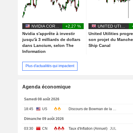
NVIDIA CORPORATION
+2,27 %
UNITED UTILITIES GROUP PLC
Nvidia s'apprête à investir
United Utilities progr
jusqu'à 3 milliards de dollars
son projet du Manche
dans Lancium, selon The
Ship Canal
Information
Plus d'actualités qui impactent
Agenda économique
Samedi 08 août 2026
18:45
US
Discours de Bowman de la Fed
Dimanche 09 août 2026
03:30
CN
Taux d'Inflation (Annuel)
JUL