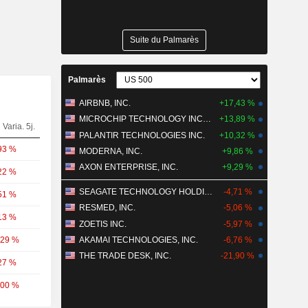
Suite du Palmarès
Palmarès
AIRBNB, INC.
+17,43 %
MICROCHIP TECHNOLOGY INCORPORATED
+13,89 %
Varia. 5j.
PALANTIR TECHNOLOGIES INC.
+10,32 %
93 %
MODERNA, INC.
+9,86 %
AXON ENTERPRISE, INC.
+9,29 %
22 %
SEAGATE TECHNOLOGY HOLDINGS PLC
-4,71 %
51 %
RESMED, INC.
-5,06 %
13 %
ZOETIS INC.
-5,97 %
,29 %
AKAMAI TECHNOLOGIES, INC.
-6,76 %
THE TRADE DESK, INC.
-21,90 %
27 %
,00 %