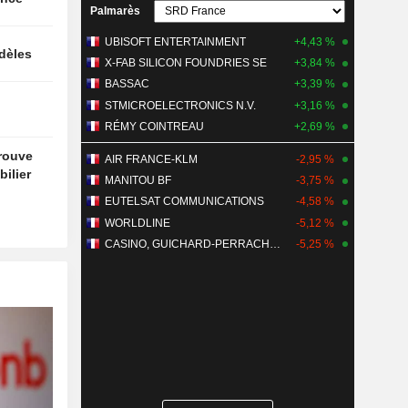
Palmarès
UBISOFT ENTERTAINMENT
+4,43 %
idèles
X-FAB SILICON FOUNDRIES SE
+3,84 %
BASSAC
+3,39 %
STMICROELECTRONICS N.V.
+3,16 %
RÉMY COINTREAU
+2,69 %
trouve
AIR FRANCE-KLM
-2,95 %
ilier
MANITOU BF
-3,75 %
EUTELSAT COMMUNICATIONS
-4,58 %
WORLDLINE
-5,12 %
CASINO, GUICHARD-PERRACHON SA
-5,25 %