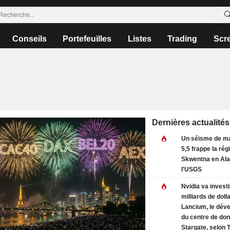
Conseils
Portefeuilles
Listes
Trading
Scr
Dernières actualités
Un séisme de m
5,5 frappe la rég
Skwentna en Ala
l'USGS
Nvidia va investi
milliards de doll
Lancium, le dév
du centre de do
Stargate, selon 