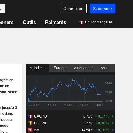
Connexion
S'abonner
eeners
Outils
Palmarès
Édition française
Indices
Europe
Amériques
Asie
agnitude
ion de
ska, selon
r jusqu'à 3
ars dans
CAC 40
8 715
+0,17 %
eloppeur
BEL 20
5 778
+0,30 %
nnées
SMI
14 545
+0,18 %
The