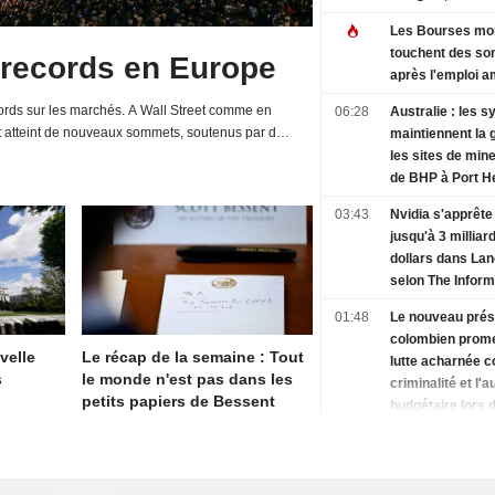
Information
Les Bourses mo
touchent des s
 records en Europe
après l'emploi a
rds sur les marchés. A Wall Street comme en
06:28
Australie : les s
t atteint de nouveaux sommets, soutenus par de
maintiennent la 
d'entreprises et une relative détente de la...
les sites de mine
de BHP à Port H
03:43
Nvidia s'apprête 
jusqu'à 3 milliar
dollars dans La
selon The Inform
01:48
Le nouveau prés
colombien prom
velle
Le récap de la semaine : Tout
lutte acharnée c
s
le monde n'est pas dans les
criminalité et l'a
petits papiers de Bessent
budgétaire lors 
discours d'inves
01:36
L'offensive de 
contre le " tour
naissance » se h