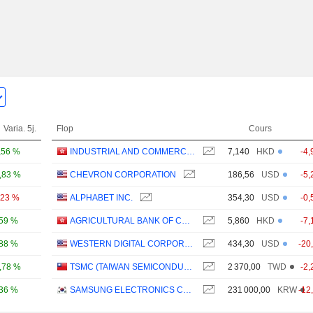
Varia. 5j.
Flop
Cours
,56 %
INDUSTRIAL AND COMMERCIAL BANK OF CHINA LIMITED
7,140
HKD
-4,
,83 %
CHEVRON CORPORATION
186,56
USD
-5,
,23 %
ALPHABET INC.
354,30
USD
-0,
,59 %
AGRICULTURAL BANK OF CHINA LIMITED
5,860
HKD
-7,
,88 %
WESTERN DIGITAL CORPORATION
434,30
USD
-20
,78 %
TSMC (TAIWAN SEMICONDUCTOR MANUFACTURING COMPANY)
2 370,00
TWD
-2,
,36 %
SAMSUNG ELECTRONICS CO., LTD.
231 000,00
KRW
-12