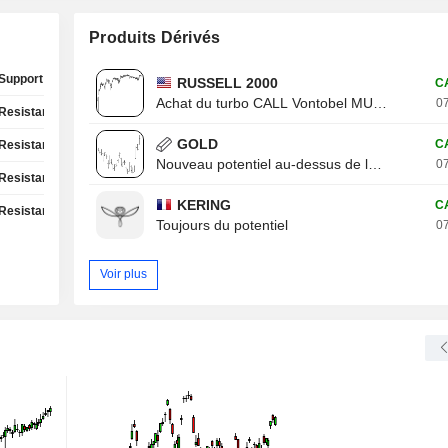
Produits Dérivés
Support Test
RUSSELL 2000
C
Achat du turbo CALL Vontobel MU13V
07
Resistance Test
GOLD
C
Resistance Test
Nouveau potentiel au-dessus de la résistance
07
Resistance Test
KERING
C
Resistance Test
Toujours du potentiel
07
Voir plus