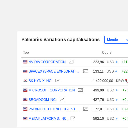
Palmarès Variations capitalisations
Top
Cours
NVIDIA CORPORATION
223,96
USD
+11
SPACEX (SPACE EXPLORATION TECHNOLOGIES)
133,11
USD
+22
SK HYNIX INC.
1 422 000,00
KRW
-17
MICROSOFT CORPORATION
499,99
USD
+7
BROADCOM INC.
427,76
USD
+9
PALANTIR TECHNOLOGIES INC.
172,01
USD
+39
META PLATFORMS, INC.
592,10
USD
+6