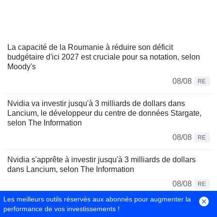
La capacité de la Roumanie à réduire son déficit
budgétaire d'ici 2027 est cruciale pour sa notation, selon
Moody's
08/08
RE
Nvidia va investir jusqu'à 3 milliards de dollars dans
Lancium, le développeur du centre de données Stargate,
selon The Information
08/08
RE
Nvidia s'apprête à investir jusqu'à 3 milliards de dollars
dans Lancium, selon The Information
08/08
RE
Les meilleurs outils réservés aux abonnés pour augmenter la
Le Brésil durcit les transferts de cryptomonnaies pour
performance de vos investissements !
freiner la fraude