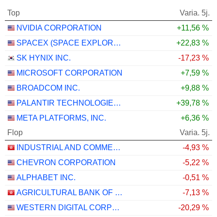
Top
Varia. 5j.
NVIDIA CORPORATION
+11,56 %
SPACEX (SPACE EXPLORATION TECHNOLOGIES)
+22,83 %
SK HYNIX INC.
-17,23 %
MICROSOFT CORPORATION
+7,59 %
BROADCOM INC.
+9,88 %
PALANTIR TECHNOLOGIES INC.
+39,78 %
META PLATFORMS, INC.
+6,36 %
Flop
Varia. 5j.
INDUSTRIAL AND COMMERCIAL BANK OF CHINA LIMITED
-4,93 %
CHEVRON CORPORATION
-5,22 %
ALPHABET INC.
-0,51 %
AGRICULTURAL BANK OF CHINA LIMITED
-7,13 %
WESTERN DIGITAL CORPORATION
-20,29 %