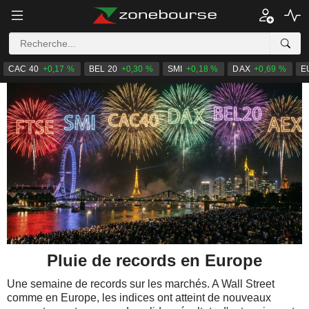
CAC 40
+0,17 %
BEL 20
+0,30 %
SMI
+0,18 %
DAX
+0,69 %
E
Pluie de records en Europe
Une semaine de records sur les marchés. A Wall Street
comme en Europe, les indices ont atteint de nouveaux