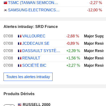
TSMC (TAIWAN SEMICONDUCTOR MANUFACTURING COMPANY)
-2,27 %
SAMSUNG ELECTRONICS CO., LTD.
-12,00 %
Alertes intraday: SRD France
07/08
VALLOUREC
-2,68 %
Major Suppo
07/08
JCDECAUX SE
-0,89 %
Major Resis
07/08
DASSAULT SYSTÈMES SE
+2,39 %
Major Resis
07/08
RENAULT
+1,56 %
Major Resis
07/08
SOCIÉTÉ BIC
+2,27 %
Major Resis
Toutes les alertes intraday
Produits Dérivés
RUSSELL 2000