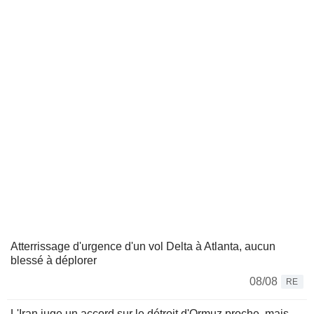
Atterrissage d'urgence d'un vol Delta à Atlanta, aucun
blessé à déplorer
08/08
RE
L'Iran juge un accord sur le détroit d'Ormuz proche, mais