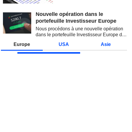
spectaculaire, concentrée sur les
valeurs technologiques et les
semi-conducteurs. Les
Nouvelle opération dans le
inquiétudes sur la soutenabilité
portefeuille Investisseur Europe
des...
Nous procédons à une nouvelle opération
dans le portefeuille Investisseur Europe de
Zonebourse.
Europe
USA
Asie