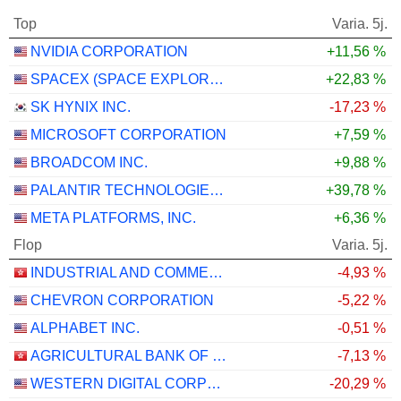
Top
Varia. 5j.
NVIDIA CORPORATION
+11,56 %
SPACEX (SPACE EXPLORATION TECHNOLOGIES)
+22,83 %
SK HYNIX INC.
-17,23 %
MICROSOFT CORPORATION
+7,59 %
BROADCOM INC.
+9,88 %
PALANTIR TECHNOLOGIES INC.
+39,78 %
META PLATFORMS, INC.
+6,36 %
Flop
Varia. 5j.
INDUSTRIAL AND COMMERCIAL BANK OF CHINA LIMITED
-4,93 %
CHEVRON CORPORATION
-5,22 %
ALPHABET INC.
-0,51 %
AGRICULTURAL BANK OF CHINA LIMITED
-7,13 %
WESTERN DIGITAL CORPORATION
-20,29 %