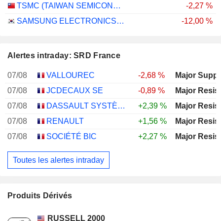
TSMC (TAIWAN SEMICONDUCTOR MANUFACTURING COMPANY)
-2,27 %
SAMSUNG ELECTRONICS CO., LTD.
-12,00 %
Alertes intraday: SRD France
07/08
VALLOUREC
-2,68 %
Major Suppo
07/08
JCDECAUX SE
-0,89 %
Major Resis
07/08
DASSAULT SYSTÈMES SE
+2,39 %
Major Resis
07/08
RENAULT
+1,56 %
Major Resis
07/08
SOCIÉTÉ BIC
+2,27 %
Major Resis
Toutes les alertes intraday
Produits Dérivés
RUSSELL 2000