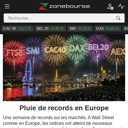
CAC 40
+0,17 %
BEL 20
+0,30 %
SMI
+0,18 %
DAX
+0,69 %
E
Pluie de records en Europe
Une semaine de records sur les marchés. A Wall Street
comme en Europe, les indices ont atteint de nouveaux