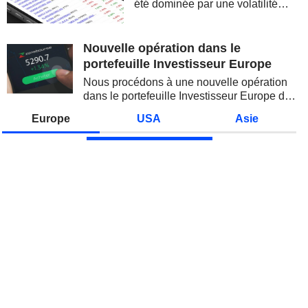
été dominée par une volatilité
spectaculaire, concentrée sur les
valeurs technologiques et les
semi-conducteurs. Les
Nouvelle opération dans le
inquiétudes sur la soutenabilité
portefeuille Investisseur Europe
des...
Nous procédons à une nouvelle opération
dans le portefeuille Investisseur Europe de
Zonebourse.
Europe
USA
Asie