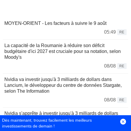
MOYEN-ORIENT - Les facteurs à suivre le 9 août
05:49
RE
La capacité de la Roumanie à réduire son déficit
budgétaire d'ici 2027 est cruciale pour sa notation, selon
Moody's
08/08
RE
Nvidia va investir jusqu'à 3 milliards de dollars dans
Lancium, le développeur du centre de données Stargate,
selon The Information
08/08
RE
Nvidia s'apprête à investir jusqu'à 3 milliards de dollars
dans Lancium, selon The Information
Dès maintenant, trouvez facilement les meilleurs
investissements de demain !
08/08
RE