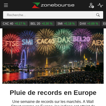
CAC 40
+0,17 %
BEL 20
+0,30 %
SMI
+0,18 %
DAX
+0,69 %
E
Pluie de records en Europe
Une semaine de records sur les marchés. A Wall