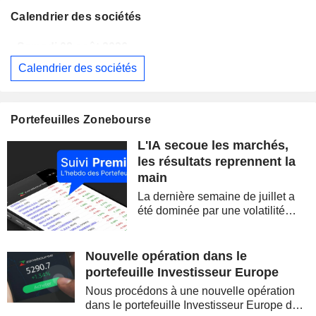
Calendrier des sociétés
Samedi 08 août 2026
Calendrier des sociétés
BERKSHIRE HATHAWAY INC.
Publication des résultats - Q2 2026
14:00
CAMBRICON TECHNOLOGIES CORPORATION LIMITED
Publication des résultats - Q2 2026
Portefeuilles Zonebourse
Samedi 08 août 2026
L'IA secoue les marchés,
WESTPAC BANKING CORPORATION
Publication des résultats - Q3 2026
AS
les résultats reprennent la
main
BARRICK MINING CORPORATION
Publication des résultats - Q2 2026
12:00
La dernière semaine de juillet a
SIMON PROPERTY GROUP, INC.
Publication des résultats - Q2 2026
été dominée par une volatilité
spectaculaire, concentrée sur les
FERGUSON ENTERPRISES INC.
Publication des résultats - Q2 2026
12:45
valeurs technologiques et les
semi-conducteurs. Les
Nouvelle opération dans le
ROCKET LAB CORPORATION
Publication des résultats - Q2 2026
inquiétudes sur la soutenabilité
portefeuille Investisseur Europe
des...
MOORE THREADS TECHNOLOGY CO., LTD.
Publication des résultats - Q2 2026
Nous procédons à une nouvelle opération
dans le portefeuille Investisseur Europe de
AMRIZE AG
Publication des résultats - Q2 2026