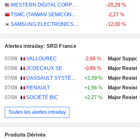
WESTERN DIGITAL CORPORATION
-20,29 %
TSMC (TAIWAN SEMICONDUCTOR MANUFACTURING COMPANY)
-2,27 %
SAMSUNG ELECTRONICS CO., LTD.
-12,00 %
Alertes intraday: SRD France
07/08
VALLOUREC
-2,68 %
07/08
JCDECAUX SE
-0,89 %
07/08
DASSAULT SYSTÈMES SE
+2,39 %
07/08
RENAULT
+1,56 %
07/08
SOCIÉTÉ BIC
+2,27 %
Toutes les alertes intraday
Produits Dérivés