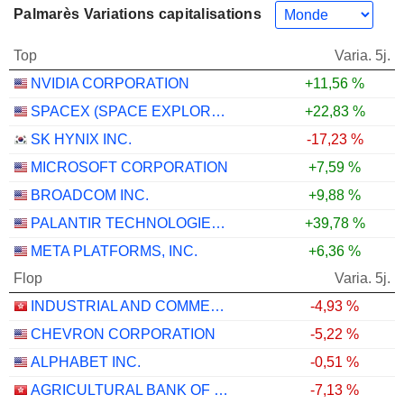
Palmarès Variations capitalisations
Top
Varia. 5j.
NVIDIA CORPORATION
+11,56 %
SPACEX (SPACE EXPLORATION TECHNOLOGIES)
+22,83 %
SK HYNIX INC.
-17,23 %
MICROSOFT CORPORATION
+7,59 %
BROADCOM INC.
+9,88 %
PALANTIR TECHNOLOGIES INC.
+39,78 %
META PLATFORMS, INC.
+6,36 %
Flop
Varia. 5j.
INDUSTRIAL AND COMMERCIAL BANK OF CHINA LIMITED
-4,93 %
CHEVRON CORPORATION
-5,22 %
ALPHABET INC.
-0,51 %
AGRICULTURAL BANK OF CHINA LIMITED
-7,13 %