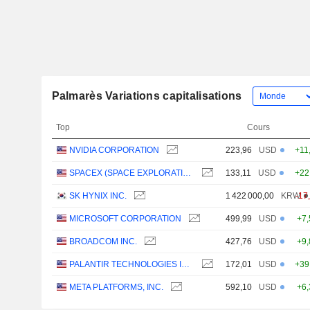
Palmarès Variations capitalisations
Top
Cours
NVIDIA CORPORATION
223,96
USD
+11
SPACEX (SPACE EXPLORATION TECHNOLOGIES)
133,11
USD
+22
SK HYNIX INC.
1 422 000,00
KRW
-17
MICROSOFT CORPORATION
499,99
USD
+7
BROADCOM INC.
427,76
USD
+9
PALANTIR TECHNOLOGIES INC.
172,01
USD
+39
META PLATFORMS, INC.
592,10
USD
+6