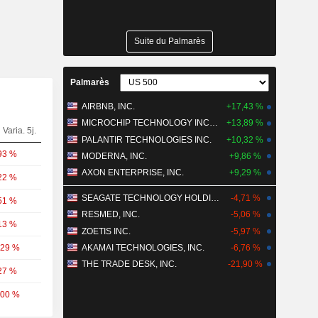
Suite du Palmarès
Palmarès
AIRBNB, INC.
+17,43 %
MICROCHIP TECHNOLOGY INCORPORATED
+13,89 %
Varia. 5j.
PALANTIR TECHNOLOGIES INC.
+10,32 %
93 %
MODERNA, INC.
+9,86 %
AXON ENTERPRISE, INC.
+9,29 %
22 %
SEAGATE TECHNOLOGY HOLDINGS PLC
-4,71 %
51 %
RESMED, INC.
-5,06 %
13 %
ZOETIS INC.
-5,97 %
,29 %
AKAMAI TECHNOLOGIES, INC.
-6,76 %
THE TRADE DESK, INC.
-21,90 %
27 %
,00 %