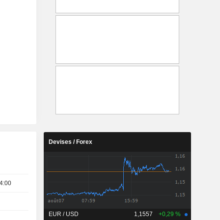
Devises / Forex
4:00
EUR / USD
1,1557
+0,29 %