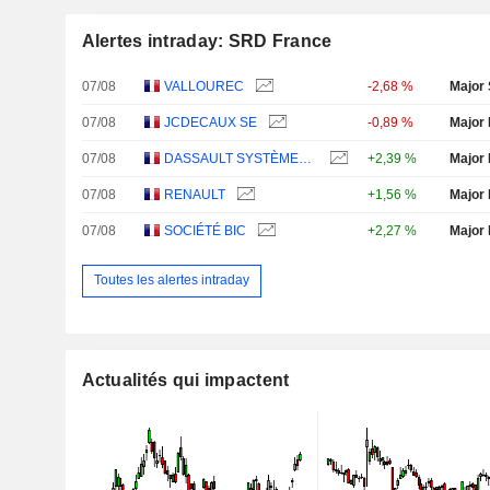
Alertes intraday: SRD France
07/08
VALLOUREC
-2,68 %
Major 
07/08
JCDECAUX SE
-0,89 %
Major 
07/08
DASSAULT SYSTÈMES SE
+2,39 %
Major 
07/08
RENAULT
+1,56 %
Major 
07/08
SOCIÉTÉ BIC
+2,27 %
Major 
Toutes les alertes intraday
Actualités qui impactent