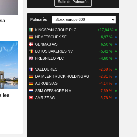
Suite du Palmarès
Palmarès
 sa
KINGSPAN GROUP PLC
+17,84 %
NEMETSCHEK SE
+6,97 %
GENMAB A/S
+6,50 %
LOTUS BAKERIES NV
+5,42 %
FRESNILLO PLC
+4,60 %
VALLOUREC
-2,68 %
DAIMLER TRUCK HOLDING AG
-2,81 %
AURUBIS AG
-4,14 %
SBM OFFSHORE N.V.
-7,69 %
s les
AMRIZE AG
-8,78 %