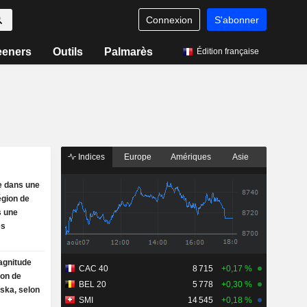
Connexion
S'abonner
eeners
Outils
Palmarès
Édition française
Indices
Europe
Amériques
Asie
e dans une
région de
s une
es
agnitude
CAC 40
8 715
+0,17 %
ion de
BEL 20
5 778
+0,30 %
ska, selon
SMI
14 545
+0,18 %