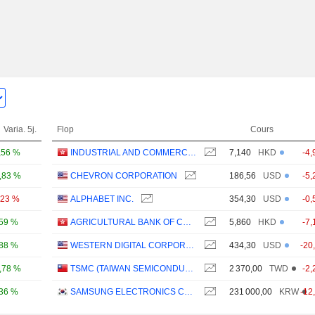
Varia. 5j.
Flop
Cours
,56 %
INDUSTRIAL AND COMMERCIAL BANK OF CHINA LIMITED
7,140
HKD
-4,
,83 %
CHEVRON CORPORATION
186,56
USD
-5,
,23 %
ALPHABET INC.
354,30
USD
-0,
,59 %
AGRICULTURAL BANK OF CHINA LIMITED
5,860
HKD
-7,
,88 %
WESTERN DIGITAL CORPORATION
434,30
USD
-20
,78 %
TSMC (TAIWAN SEMICONDUCTOR MANUFACTURING COMPANY)
2 370,00
TWD
-2,
,36 %
SAMSUNG ELECTRONICS CO., LTD.
231 000,00
KRW
-12