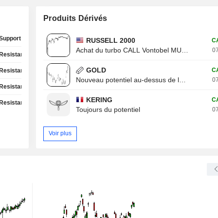
Produits Dérivés
Support Test
RUSSELL 2000
C
Achat du turbo CALL Vontobel MU13V
07
Resistance Test
GOLD
C
Resistance Test
Nouveau potentiel au-dessus de la résistance
07
Resistance Test
KERING
C
Resistance Test
Toujours du potentiel
07
Voir plus