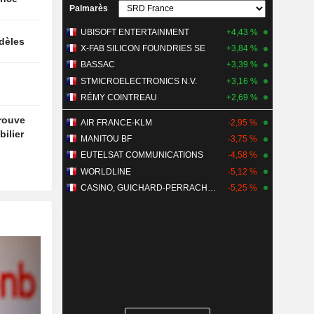
Palmarès
UBISOFT ENTERTAINMENT
+4,43 %
idèles
X-FAB SILICON FOUNDRIES SE
+3,84 %
BASSAC
+3,39 %
STMICROELECTRONICS N.V.
+3,16 %
RÉMY COINTREAU
+2,69 %
trouve
AIR FRANCE-KLM
-2,95 %
ilier
MANITOU BF
-3,75 %
EUTELSAT COMMUNICATIONS
-4,58 %
WORLDLINE
-5,12 %
CASINO, GUICHARD-PERRACHON SA
-5,25 %