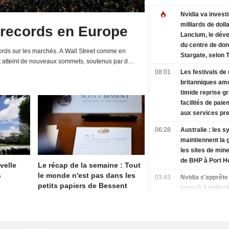
Nvidia va investi
milliards de doll
 records en Europe
Lancium, le dév
du centre de do
rds sur les marchés. A Wall Street comme en
Stargate, selon 
t atteint de nouveaux sommets, soutenus par de
Information
d'entreprises et une relative détente de la...
08:01
Les festivals de
britanniques am
timide reprise g
facilités de paie
aux services p
06:28
Australie : les s
maintiennent la 
les sites de mine
de BHP à Port H
velle
Le récap de la semaine : Tout
s
le monde n'est pas dans les
03:43
Nvidia s'apprête 
petits papiers de Bessent
jusqu'à 3 milliar
dollars dans La
selon The Inform
01:48
Le nouveau prés