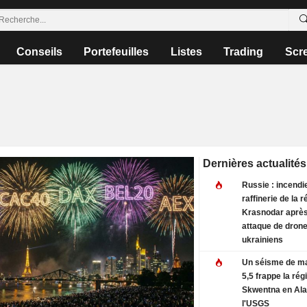
Conseils
Portefeuilles
Listes
Trading
Scr
Dernières actualités
Russie : incendi
raffinerie de la 
Krasnodar aprè
attaque de dron
ukrainiens
Un séisme de m
5,5 frappe la rég
Skwentna en Ala
l'USGS