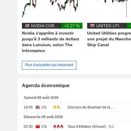
NVIDIA CORPORATION
+2,27 %
UNITED UTILITIES GROUP PLC
Nvidia s'apprête à investir
United Utilities progr
jusqu'à 3 milliards de dollars
son projet du Manche
dans Lancium, selon The
Ship Canal
Information
Plus d'actualités qui impactent
Agenda économique
Samedi 08 août 2026
18:45
US
Discours de Bowman de la Fed
Dimanche 09 août 2026
03:30
CN
Taux d'Inflation (Annuel)
JUL