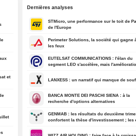
colombien prom
Dernières analyses
lutte acharnée c
criminalité et l'a
STMicro, une performance sur le toit de Pa
budgétaire lors 
s
de l'Europe
discours d'inves
01:36
L'offensive de 
contre le " tour
de
Perimeter Solutions, la société qui gagne 
naissance » se h
les feux
obstacle juridiq
un arrêt de la Co
eaux
EUTELSAT COMMUNICATIONS : l'élan du
suprême
segment LEO s'accélère, mais l'amélioratio
01:34
Les États-Unis s
rentabilité est différée
à relancer certa
sat et
activités dans l'
LANXESS : un narratif qui manque de sou
producteur d'av
Mexique
de
BANCA MONTE DEI PASCHI SIENA : à la
00:10
Le juge Alito con
recherche d'options alternatives
siégera à la Co
pour un nouvea
GENMAB : les résultats du deuxième trimestre
illet
confortent la thèse d'investissement ; les 
de diversification se poursuivent
es
WIZZ AIR HOLDING : faire face à la cro