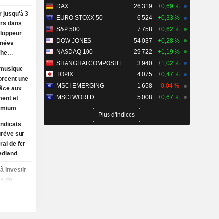
DAX
26 319
+0,69 %
r jusqu'à 3
EURO STOXX 50
6 524
+0,33 %
ars dans
S&P 500
7 758
+0,62 %
eloppeur
DOW JONES
54 037
+0,28 %
nnées
NASDAQ 100
29 722
+1,19 %
The
SHANGHAI COMPOSITE
3 940
+1,02 %
 musique
TOPIX
4 075
+0,47 %
orcent une
MSCI EMERGING
1 658
-0,04 %
râce aux
MSCI WORLD
5 008
+0,67 %
ment et
remium
Plus d'Indices
yndicats
grève sur
rai de fer
edland
à investir
ds de
ncium,
ation
ident