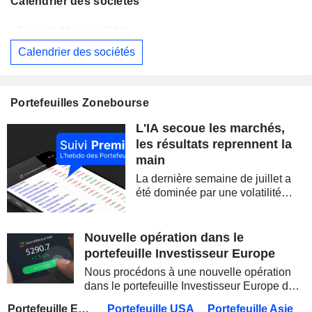
Calendrier des sociétés
Samedi 08 août 2026
Calendrier des sociétés
BERKSHIRE HATHAWAY INC.
Publication des résultats - Q2 2026
14:00
CAMBRICON TECHNOLOGIES CORPORATION LIMITED
Publication des résultats - Q2 2026
Portefeuilles Zonebourse
Samedi 08 août 2026
L'IA secoue les marchés,
WESTPAC BANKING CORPORATION
Publication des résultats - Q3 2026
AS
les résultats reprennent la
main
BARRICK MINING CORPORATION
Publication des résultats - Q2 2026
12:00
La dernière semaine de juillet a
SIMON PROPERTY GROUP, INC.
Publication des résultats - Q2 2026
été dominée par une volatilité
spectaculaire, concentrée sur les
FERGUSON ENTERPRISES INC.
Publication des résultats - Q2 2026
12:45
valeurs technologiques et les
semi-conducteurs. Les
Nouvelle opération dans le
ROCKET LAB CORPORATION
Publication des résultats - Q2 2026
inquiétudes sur la soutenabilité
portefeuille Investisseur Europe
des...
MOORE THREADS TECHNOLOGY CO., LTD.
Publication des résultats - Q2 2026
Nous procédons à une nouvelle opération
dans le portefeuille Investisseur Europe de
AMRIZE AG
Publication des résultats - Q2 2026
Zonebourse.
Portefeuille Europe
Portefeuille USA
Portefeuille Asie