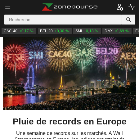
CAC 40
+0,17 %
BEL 20
+0,30 %
SMI
+0,18 %
DAX
+0,69 %
E
Pluie de records en Europe
Une semaine de records sur les marchés. A Wall