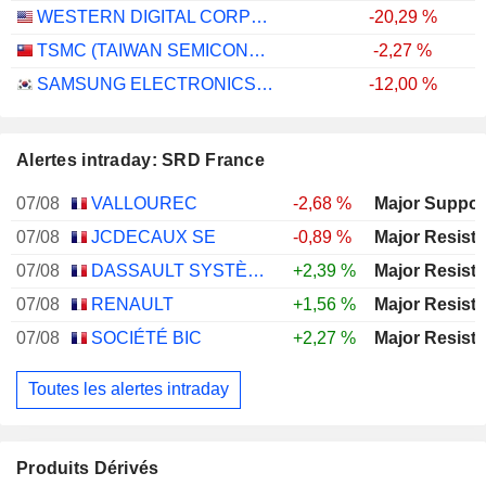
WESTERN DIGITAL CORPORATION
-20,29 %
TSMC (TAIWAN SEMICONDUCTOR MANUFACTURING COMPANY)
-2,27 %
SAMSUNG ELECTRONICS CO., LTD.
-12,00 %
Alertes intraday: SRD France
07/08
VALLOUREC
-2,68 %
07/08
JCDECAUX SE
-0,89 %
07/08
DASSAULT SYSTÈMES SE
+2,39 %
07/08
RENAULT
+1,56 %
07/08
SOCIÉTÉ BIC
+2,27 %
Toutes les alertes intraday
Produits Dérivés