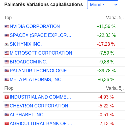
Palmarès Variations capitalisations
Top
Varia. 5j.
NVIDIA CORPORATION
+11,56 %
SPACEX (SPACE EXPLORATION TECHNOLOGIES)
+22,83 %
SK HYNIX INC.
-17,23 %
MICROSOFT CORPORATION
+7,59 %
BROADCOM INC.
+9,88 %
PALANTIR TECHNOLOGIES INC.
+39,78 %
META PLATFORMS, INC.
+6,36 %
Flop
Varia. 5j.
INDUSTRIAL AND COMMERCIAL BANK OF CHINA LIMITED
-4,93 %
CHEVRON CORPORATION
-5,22 %
ALPHABET INC.
-0,51 %
AGRICULTURAL BANK OF CHINA LIMITED
-7,13 %