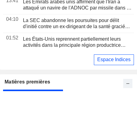
13:41
Les Émirats arabes unis affirment que l'Iran a
attaqué un navire de l'ADNOC par missile dans le
détroit d'Ormuz
04:10
La SEC abandonne les poursuites pour délit
d'initié contre un ex-dirigeant de la santé gracié
par Trump
01:52
Les États-Unis reprennent partiellement leurs
activités dans la principale région productrice
d'avocats au Mexique
Espace Indices
Matières premières