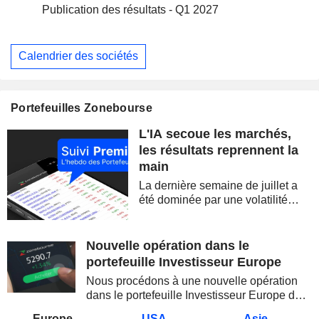
Publication des résultats - Q1 2027
Calendrier des sociétés
Portefeuilles Zonebourse
L'IA secoue les marchés,
les résultats reprennent la
main
La dernière semaine de juillet a
été dominée par une volatilité
spectaculaire, concentrée sur les
valeurs technologiques et les
semi-conducteurs. Les
Nouvelle opération dans le
inquiétudes sur la soutenabilité
portefeuille Investisseur Europe
des...
Nous procédons à une nouvelle opération
dans le portefeuille Investisseur Europe de
Zonebourse.
Europe
USA
Asie