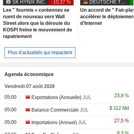
SK HYNIX INC.
-10,37 %
DEUTSCHE TELEKOM AG
Les " fourmis » coréennes se
Un accord de " Fair-pla
ruent de nouveau vers Wall
accélérer le déploiemen
Street alors que la déroute du
d'Internet
KOSPI freine le mouvement de
rapatriement
Plus d'actualités qui impactent
Agenda économique
Vendredi 07 août 2026
23,9 %
05:00
Exportations (Annuelle)
JUL
$
112 Md
05:00
Balance Commerciale
JUL
27,5 %
05:00
Importations (Annuel)
JUL
8,3 %