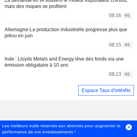
La demande en IA soutient le moteur exportateur chinois,
mais des risques se profilent
08:16
RE
Allemagne-La production industrielle progresse plus que
prévu en juin
08:15
RE
Inde : Lloyds Metals and Energy lève des fonds via une
émission obligataire à 10 ans
08:13
RE
Espace Taux d'intérêts
Les meilleurs outils réservés aux abonnés pour augmenter la
performance de vos investissements !