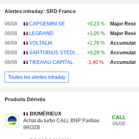
Alertes intraday: SRD France
06/08
CAPGEMINI SE
+0,23 %
Major Resis
06/08
LEGRAND
+1,05 %
Major Resis
06/08
VOLTALIA
+1,78 %
Accumulati
06/08
SARTORIUS STEDIM BIOTECH
+0,29 %
Accumulati
06/08
TIKEHAU CAPITAL
-1,40 %
Accumulati
Toutes les alertes intraday
Produits Dérivés
BIOMÉRIEUX
CALL
Achat du turbo CALL BNP Paribas
06/08
8ROZB