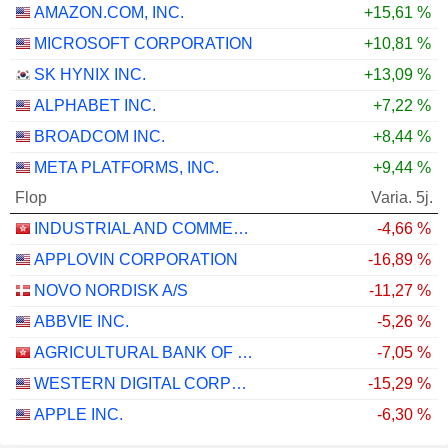
AMAZON.COM, INC.
+15,61 %
MICROSOFT CORPORATION
+10,81 %
SK HYNIX INC.
+13,09 %
ALPHABET INC.
+7,22 %
BROADCOM INC.
+8,44 %
META PLATFORMS, INC.
+9,44 %
Flop
Varia. 5j.
INDUSTRIAL AND COMMERCIAL BANK OF CHINA LIMITED
-4,66 %
APPLOVIN CORPORATION
-16,89 %
NOVO NORDISK A/S
-11,27 %
ABBVIE INC.
-5,26 %
AGRICULTURAL BANK OF CHINA LIMITED
-7,05 %
WESTERN DIGITAL CORPORATION
-15,29 %
APPLE INC.
-6,30 %