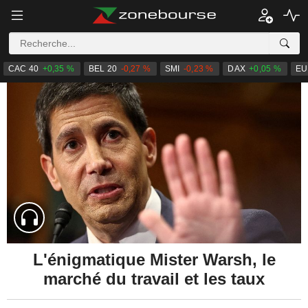
CAC 40
+0,35 %
BEL 20
-0,27 %
SMI
-0,23 %
DAX
+0,05 %
EU
L'énigmatique Mister Warsh, le
marché du travail et les taux