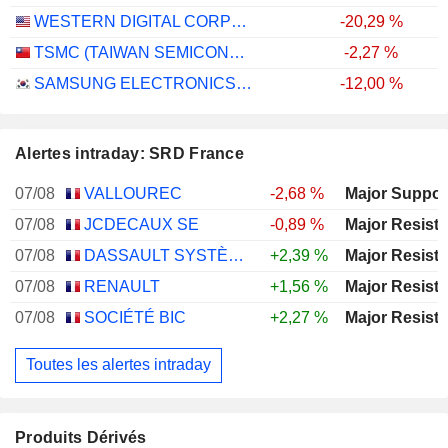
WESTERN DIGITAL CORPORATION
-20,29 %
TSMC (TAIWAN SEMICONDUCTOR MANUFACTURING COMPANY)
-2,27 %
SAMSUNG ELECTRONICS CO., LTD.
-12,00 %
Alertes intraday: SRD France
07/08
VALLOUREC
-2,68 %
07/08
JCDECAUX SE
-0,89 %
07/08
DASSAULT SYSTÈMES SE
+2,39 %
07/08
RENAULT
+1,56 %
07/08
SOCIÉTÉ BIC
+2,27 %
Toutes les alertes intraday
Produits Dérivés