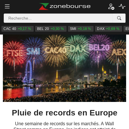
CAC 40
+0,17 %
BEL 20
+0,30 %
SMI
+0,18 %
DAX
+0,69 %
E
Pluie de records en Europe
Une semaine de records sur les marchés. A Wall