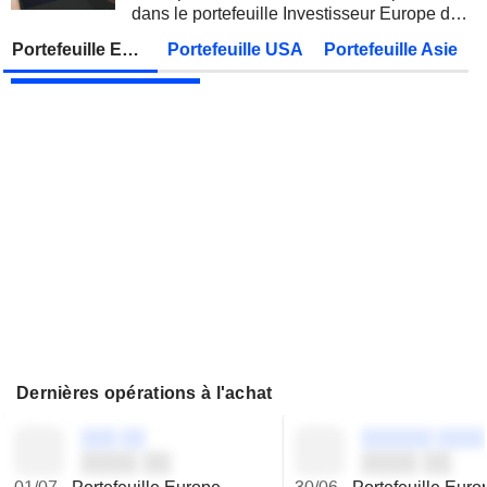
dans le portefeuille Investisseur Europe de
AMRIZE AG
Publication des résultats - Q2 2026
Zonebourse.
Portefeuille Europe
Portefeuille USA
Portefeuille Asie
JBS N.V.
Publication des résultats - Q2 2026
Dernières opérations à l'achat
░░░ ░░
░░░░░░ ░░░░
░░░░ ░░
░░░░ ░░