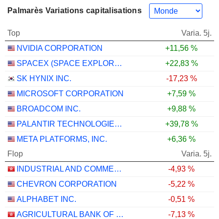
Palmarès Variations capitalisations
Top
Varia. 5j.
NVIDIA CORPORATION
+11,56 %
SPACEX (SPACE EXPLORATION TECHNOLOGIES)
+22,83 %
SK HYNIX INC.
-17,23 %
MICROSOFT CORPORATION
+7,59 %
BROADCOM INC.
+9,88 %
PALANTIR TECHNOLOGIES INC.
+39,78 %
META PLATFORMS, INC.
+6,36 %
Flop
Varia. 5j.
INDUSTRIAL AND COMMERCIAL BANK OF CHINA LIMITED
-4,93 %
CHEVRON CORPORATION
-5,22 %
ALPHABET INC.
-0,51 %
AGRICULTURAL BANK OF CHINA LIMITED
-7,13 %