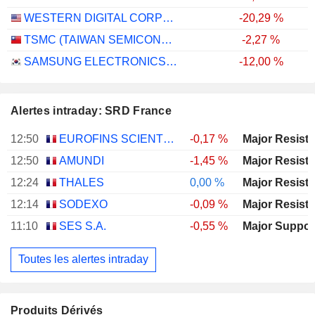
WESTERN DIGITAL CORPORATION
-20,29 %
TSMC (TAIWAN SEMICONDUCTOR MANUFACTURING COMPANY)
-2,27 %
SAMSUNG ELECTRONICS CO., LTD.
-12,00 %
Alertes intraday: SRD France
12:50
EUROFINS SCIENTIFIC SE
-0,17 %
12:50
AMUNDI
-1,45 %
12:24
THALES
0,00 %
12:14
SODEXO
-0,09 %
11:10
SES S.A.
-0,55 %
Toutes les alertes intraday
Produits Dérivés