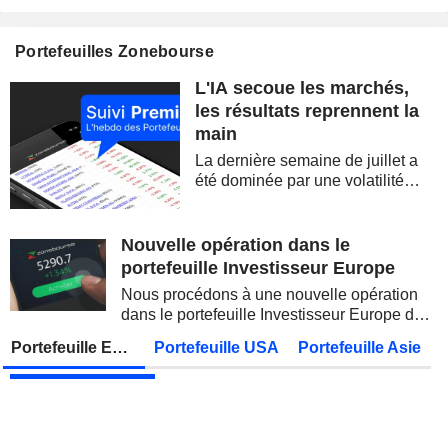
BARRICK MINING CORPORATION
Publication des résultats - Q2 2026
12:00
Portefeuilles Zonebourse
SIMON PROPERTY GROUP, INC.
Publication des résultats - Q2 2026
L'IA secoue les marchés,
FERGUSON ENTERPRISES INC.
Publication des résultats - Q2 2026
12:45
les résultats reprennent la
main
ROCKET LAB CORPORATION
Publication des résultats - Q2 2026
La dernière semaine de juillet a
MOORE THREADS TECHNOLOGY CO., LTD.
Publication des résultats - Q2 2026
été dominée par une volatilité
spectaculaire, concentrée sur les
AMRIZE AG
Publication des résultats - Q2 2026
valeurs technologiques et les
semi-conducteurs. Les
Nouvelle opération dans le
JBS N.V.
Publication des résultats - Q2 2026
inquiétudes sur la soutenabilité
portefeuille Investisseur Europe
des...
GEA GROUP AG
Publication des résultats - Q2 2026
Nous procédons à une nouvelle opération
dans le portefeuille Investisseur Europe de
Lundi 10 août 2026
Zonebourse.
Portefeuille Europe
Portefeuille USA
Portefeuille Asie
VIEL & CIE
Publication des résultats - Q2 2026