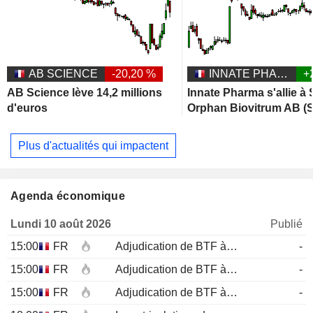
AB SCIENCE
-20,20 %
INNATE PHARMA
+
AB Science lève 14,2 millions
Innate Pharma s'allie à
d'euros
Orphan Biovitrum AB (S
Plus d'actualités qui impactent
Agenda économique
Lundi 10 août 2026
Publié
15:00
FR
Adjudication de BTF à 12 mois
-
15:00
FR
Adjudication de BTF à 6 mois
-
15:00
FR
Adjudication de BTF à 3 mois
-