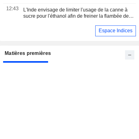
proche de sa " valeur réelle » à 96 pour un dollar
12:43
L'Inde envisage de limiter l'usage de la canne à
sucre pour l'éthanol afin de freiner la flambée des
cours du sucre
Espace Indices
Matières premières