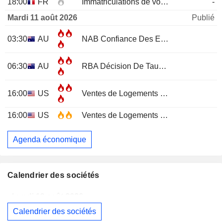
18:00
FR
Immatriculations de voitures neuves (annuelles)
-
Mardi 11 août 2026
Publié
03:30
AU
NAB Confiance Des Entreprises
JUL
06:30
AU
RBA Décision De Taux D'Intérêt
16:00
US
Ventes de Logements Existants
JUL
16:00
US
Ventes de Logements Existants (Mensuel)
Agenda économique
Calendrier des sociétés
Lundi 10 août 2026
Calendrier des sociétés
WESTPAC BANKING CORPORATION
Publication des résultats - Q3 2026
AS