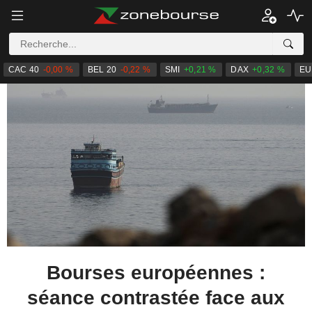
CAC 40
-0,00 %
BEL 20
-0,22 %
SMI
+0,21 %
DAX
+0,32 %
EU
Bourses européennes :
séance contrastée face aux