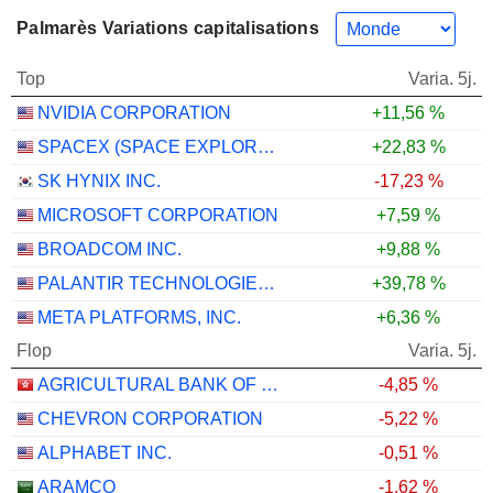
Palmarès Variations capitalisations
Top
Varia. 5j.
NVIDIA CORPORATION
+11,56 %
SPACEX (SPACE EXPLORATION TECHNOLOGIES)
+22,83 %
SK HYNIX INC.
-17,23 %
MICROSOFT CORPORATION
+7,59 %
BROADCOM INC.
+9,88 %
PALANTIR TECHNOLOGIES INC.
+39,78 %
META PLATFORMS, INC.
+6,36 %
Flop
Varia. 5j.
AGRICULTURAL BANK OF CHINA LIMITED
-4,85 %
CHEVRON CORPORATION
-5,22 %
ALPHABET INC.
-0,51 %
ARAMCO
-1,62 %