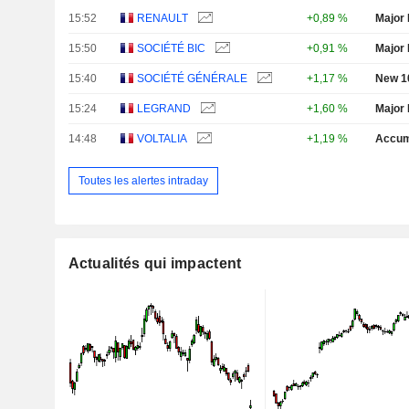
15:52
RENAULT
+0,89 %
Major 
15:50
SOCIÉTÉ BIC
+0,91 %
Major 
15:40
SOCIÉTÉ GÉNÉRALE
+1,17 %
New 1
15:24
LEGRAND
+1,60 %
Major 
14:48
VOLTALIA
+1,19 %
Accum
Toutes les alertes intraday
Actualités qui impactent