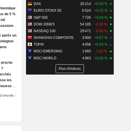
DAX
26 214
+0,33 %
ritannique
EURO STOXX 50
6 524
+0,72 %
us de 5 %
S&P 500
7 726
+0,04 %
rché
DOW JONES
54 185
-0,30 %
scussions
NASDAQ 100
29 471
-0,06 %
nis et
é après un
SHANGHAI COMPOSITE
3 900
+0,57 %
shington
TOPIX
4 056
+0,24 %
iens
MSCI EMERGING
1 660
-1,62 %
MSCI WORLD
4 983
+0,02 %
t proche
 7
Plus d'Indices
archés
isse les
 hausse de
ploi
s'envole :
bjectifs
day chute
es