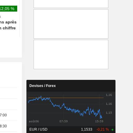
12,05 %
à
ns après
 chiffre
Devises / Forex
7:00
8:30
EUR / USD
1,1533
-0,21 %