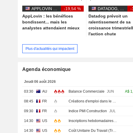
APPLOVIN CORPORATION
-19,54 %
DATADOG, INC.
-
AppLovin : les bénéfices
Datadog prévoit un
bondissent... mais les
ralentissement de sa
analystes attendaient mieux
croissance trimestriel
l'action chute
Plus d'actualités qui impactent
Agenda économique
Jeudi 06 août 2026
03:30
AU
Balance Commerciale
JUN
A$
1
08:45
FR
Créations d'emploi dans le secteur privé non agricole (Trimestriel)
09:30
FR
Indice PMI Construction
JUL
14:30
US
Inscriptions hebdomadaires au chômage
14:30
US
Coût Unitaire Du Travail (Trimestriel)Prél