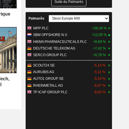
Suite du Palmarès
rique
Palmarès
WPP PLC
+26,34 %
SBM OFFSHORE N.V.
+12,05 %
HIKMA PHARMACEUTICALS PLC
+8,69 %
DEUTSCHE TELEKOM AG
+7,42 %
SERCO GROUP PLC
+6,76 %
SCOUT24 SE
-5,14 %
AURUBIS AG
-5,11 %
Tech,
AUTO1 GROUP SE
-5,23 %
l
RHEINMETALL AG
-6,07 %
TP ICAP GROUP PLC
-8,63 %