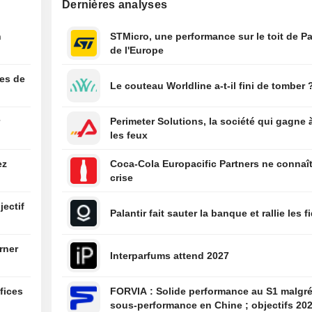
Dernières analyses
bénéfices au de
trimestre et un c
n
STMicro, une performance sur le toit de Pa
d'affaires inféri
de l'Europe
attentes
16:48
L'américain Apol
confirme son ra
ées de
Le couteau Worldline a-t-il fini de tomber 
d'EasyJet pour 5
milliards de livr
r
Perimeter Solutions, la société qui gagne 
16:47
Apollo rachète 
les feux
pour 9,63 dollars
action en numér
ez
Coca-Cola Europacific Partners ne connaît
16:46
Forte demande p
crise
options de vente
SpaceX
jectif
Palantir fait sauter la banque et rallie les f
16:44
Apollo s'apprête
racheter EasyJe
rner
9,63 dollars par 
Interparfums attend 2027
numéraire, selo
Bloomberg
fices
FORVIA : Solide performance au S1 malgré la
sous-performance en Chine ; objectifs 20