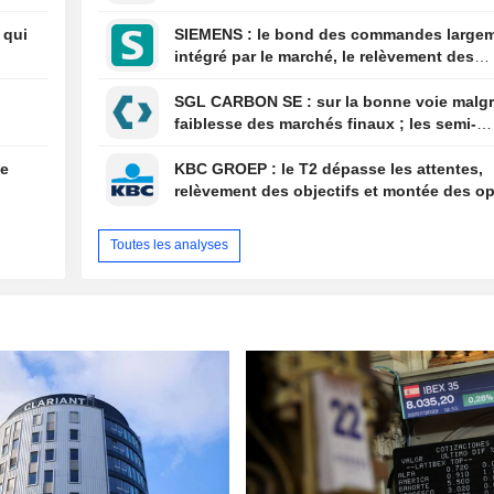
confirmés, désendettement en bonne voie
 qui
SIEMENS : le bond des commandes largement
intégré par le marché, le relèvement des
perspectives jugé insuffisant pour souteni
valorisations actuelles
SGL CARBON SE : sur la bonne voie malgré la
faiblesse des marchés finaux ; les semi-
conducteurs restent le principal moteur d
croissance
de
KBC GROEP : le T2 dépasse les attentes,
relèvement des objectifs et montée des o
de fusions-acquisitions
Toutes les analyses