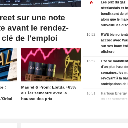
Les prix du gaz
néerlandais et b
bondissent de pl
reet sur une note
alors que le ma
surveille les di
e avant le rendez-
entre les États-U
16:52
RWE bien orient
clé de l'emploi
l'Iran
accord avec Wa
sur ses baux éol
offshore
16:52
L'or se maintien
d'un plus haut de
semaines, les m
revoyant à la ba
anticipations de
ce :
Maurel & Prom: Ebitda +63%
la Fed avant l'em
au 1er semestre avec la
16:51
Harbour Energy 
'Oréal
hausse des prix
un 1er semestre
convaincant et o
relevés
16:50
L'action USA To
après un repli d