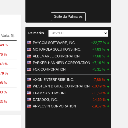
Suite du Palmarès
Palmarès
Varia. 5j.
PAYCOM SOFTWARE, INC.
+22,77 %
,49 %
MOTOROLA SOLUTIONS, INC.
+7,83 %
76 %
ALBEMARLE CORPORATION
+7,68 %
PARKER-HANNIFIN CORPORATION
+7,19 %
,48 %
FOX CORPORATION
+5,31 %
,79 %
AXON ENTERPRISE, INC.
-7,86 %
08 %
WESTERN DIGITAL CORPORATION
-10,49 %
83 %
EPAM SYSTEMS, INC.
-11,69 %
DATADOG, INC.
-14,69 %
33 %
APPLOVIN CORPORATION
-19,57 %