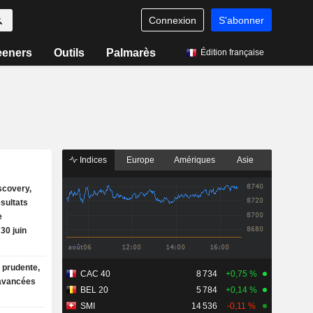
Connexion
S'abonner
eeners
Outils
Palmarès
Édition française
Indices
Europe
Amériques
Asie
scovery,
ésultats
e
 30 juin
e prudente,
CAC 40
8 734
+0,75 %
avancées
BEL 20
5 784
+0,14 %
SMI
14 536
-0,11 %