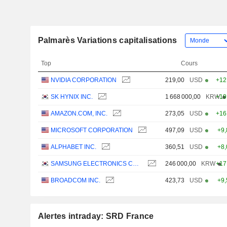
Palmarès Variations capitalisations
Top
Cours
NVIDIA CORPORATION
219,00
USD
+12
SK HYNIX INC.
1 668 000,00
KRW
+19
AMAZON.COM, INC.
273,05
USD
+16
MICROSOFT CORPORATION
497,09
USD
+9
ALPHABET INC.
360,51
USD
+8
SAMSUNG ELECTRONICS CO., LTD.
246 000,00
KRW
+17
BROADCOM INC.
423,73
USD
+9
Alertes intraday: SRD France