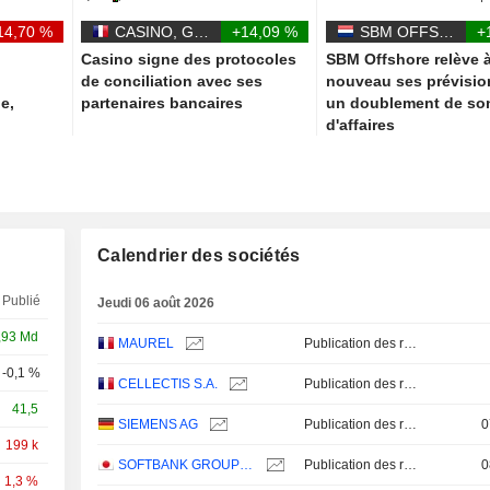
14,70 %
CASINO, GUICHARD-PERRACHON SA
+14,09 %
SBM OFFSHORE N.V.
+
Casino signe des protocoles
SBM Offshore relève 
de conciliation avec ses
nouveau ses prévisio
le,
partenaires bancaires
un doublement de son
d'affaires
Calendrier des sociétés
Publié
Jeudi 06 août 2026
,93 Md
MAUREL
Publication des résultats - Q2 2026
-0,1 %
Q2
CELLECTIS S.A.
Publication des résultats - Q2 2026
41,5
SIEMENS AG
Publication des résultats - Q3 2026
0
199 k
AUG/01
SOFTBANK GROUP CORP.
Publication des résultats - Q1 2027
0
1,3 %
Q2