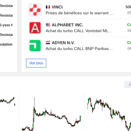
Resistance Test
VINCI
SO
Prises de bénéfices sur le warrant CALL Von
05
Resistance Test
ALPHABET INC.
C
0-year High
Achat du turbo CALL Vontobel ML19V
04
Resistance Test
ADYEN N.V.
C
ulation Phase
Achat du turbo CALL BNP Paribas 788XB
04
Voir plus