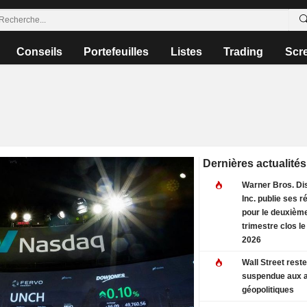
Conseils
Portefeuilles
Listes
Trading
Scr
Dernières actualités
Warner Bros. Di
Inc. publie ses r
pour le deuxièm
trimestre clos le
2026
Wall Street rest
suspendue aux 
géopolitiques