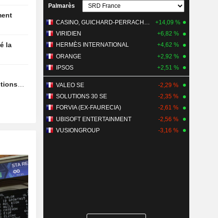
Palmarès
CASINO, GUICHARD-PERRACHON SA
+14,09 %
VIRIDIEN
+6,82 %
r les
HERMÈS INTERNATIONAL
+4,62 %
ORANGE
+2,92 %
e
IPSOS
+2,51 %
ptions
VALEO SE
-2,29 %
SOLUTIONS 30 SE
-2,35 %
FORVIA (EX-FAURECIA)
-2,61 %
UBISOFT ENTERTAINMENT
-2,56 %
VUSIONGROUP
-3,16 %