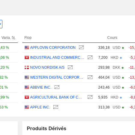
Varia. 5j.
Flop
Cours
,43 %
APPLOVIN CORPORATION
336,18
USD
-15
,06 %
INDUSTRIAL AND COMMERCIAL BANK OF CHINA LIMITED
7,200
HKD
-5,
,20 %
NOVO NORDISK A/S
293,98
DKK
-11
,82 %
WESTERN DIGITAL CORPORATION
464,04
USD
-13
,01 %
ABBVIE INC.
243,46
USD
-6,
,99 %
AGRICULTURAL BANK OF CHINA LIMITED
5,935
HKD
-8,
,53 %
APPLE INC.
313,38
USD
-6,
Produits Dérivés