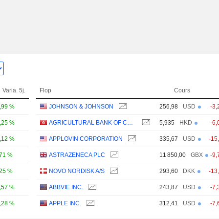
Varia. 5j.
Flop
Cours
,99 %
JOHNSON & JOHNSON
256,98
USD
-3,
,25 %
AGRICULTURAL BANK OF CHINA LIMITED
5,935
HKD
-6,
,12 %
APPLOVIN CORPORATION
335,67
USD
-15
,71 %
ASTRAZENECA PLC
11 850,00
GBX
-9,
,25 %
NOVO NORDISK A/S
293,60
DKK
-13
,57 %
ABBVIE INC.
243,87
USD
-7,
,28 %
APPLE INC.
312,41
USD
-7,