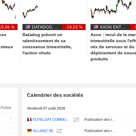
19,66 %
DATADOG, INC.
-19,03 %
AXON ENTERPRISE, INC.
-
ces
Datadog prévoit un
Axon : recul de la ma
s
ralentissement de sa
trimestrielle sous l'ef
t mieux
croissance trimestrielle,
mix de services et du
l'action chute
déploiement de nouv
produits
Calendrier des sociétés
Publié
Vendredi 07 août 2026
-
EUTELSAT COMMUNICATIONS
Publication des résultats - Annuel 2026
-
ALLIANZ SE
Publication des résultats - Q2 2026
0