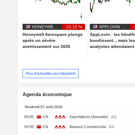
HONEYWELL AEROSPACE INC.
-23,16 %
APPLOVIN CORPORATION
-
Honeywell Aerospace plonge
AppLovin : les bénéfi
après un sévère
bondissent... mais le
avertissement sur 2026
analystes attendaien
Plus d'actualités qui impactent
Agenda économique
Vendredi 07 août 2026
05:00
CN
Exportations (Annuelle)
JUL
05:00
CN
Balance Commerciale
JUL