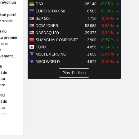
révoit un
DAX
26 140
+0,05 %
EURO STOXX 50
6 503
+0,39 %
iste porté
S&P 500
7 710
-0,18 %
 solide
DOW JONES
53 885
-0,85 %
e du
NASDAQ 100
29 373
-0,39 %
au premier
SHANGHAI COMPOSITE
3 900
+0,57 %
é une
TOPIX
4 056
+0,24 %
e
MSCI EMERGING
1 658
-1,69 %
lèvement
MSCI WORLD
4 974
-0,15 %
du
et du
Plus d'Indices
 au
tre
 du
et du
 au
tre ;
bjectifs
e du
AP et du