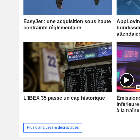
EasyJet : une acquisition sous haute
AppLovin 
contrainte réglementaire
bondissen
attendaie
L'IBEX 35 passe un cap historique
Émissions 
inférieure
à la traîne
Plus d'analyses & décryptages