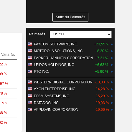
Suite du Palmarès
Palmarès
PAYCOM SOFTWARE, INC.
+23,55 %
MOTOROLA SOLUTIONS, INC.
+8,20 %
Varia. 5j.
PARKER-HANNIFIN CORPORATION
+7,31 %
22 %
LEIDOS HOLDINGS, INC.
+6,63 %
PTC INC.
+5,90 %
09 %
WESTERN DIGITAL CORPORATION
-13,03 %
,97 %
AXON ENTERPRISE, INC.
-14,28 %
78 %
EPAM SYSTEMS, INC.
-15,29 %
DATADOG, INC.
-19,03 %
,15 %
APPLOVIN CORPORATION
-19,66 %
38 %
62 %