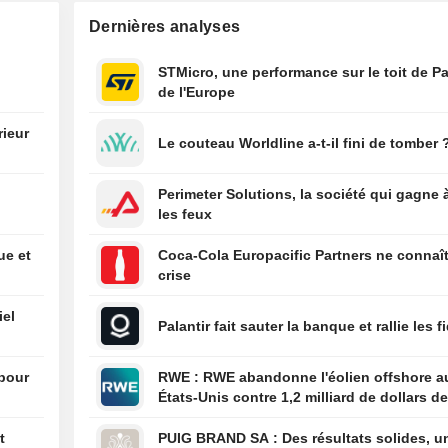
chiffre d'affaires
Dernières analyses
quatrième trimes
06/08
L'assureur Afla
STMicro, une performance sur le toit de Pa
les estimations d
de l'Europe
trimestriel en ra
force du dollar
rieur
Le couteau Worldline a-t-il fini de tomber 
e
06/08
Trump signe des
pour limiter le dr
Perimeter Solutions, la société qui gagne 
aux États-Unis, 
les feux
une décision de 
suprême
ue et
Coca-Cola Europacific Partners ne connaît
06/08
Airbnb profite d'
crise
demande tourist
relève ses prévi
iel
Palantir fait sauter la banque et rallie les f
2026
06/08
KLA annonce un 
 pour
RWE : RWE abandonne l'éolien offshore aux
trimestriel de 0,
États-Unis contre 1,2 milliard de dollars de
action après pri
l'administration américaine
compte du récen
t
PUIG BRAND SA : Des résultats solides, une
fractionnement d