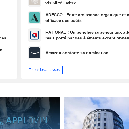
visibilité limitée
paiement le 1er
aux actionnaires
ADECCO : Forte croissance organique et maîtrise
au 17 août
efficace des coûts
RATIONAL : Un bénéfice supérieur aux attentes,
 des
mais porté par des éléments exceptionnel
en
Amazon conforte sa domination
Toutes les analyses