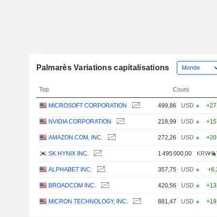
Palmarès Variations capitalisations
Top
Cours
MICROSOFT CORPORATION
499,86
USD
+27
NVIDIA CORPORATION
218,99
USD
+15
AMAZON.COM, INC.
272,26
USD
+20
SK HYNIX INC.
1 495 000,00
KRW
+6
ALPHABET INC.
357,75
USD
+6
BROADCOM INC.
420,56
USD
+13
MICRON TECHNOLOGY, INC.
881,47
USD
+19