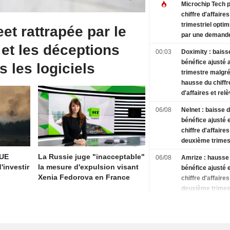
Microchip Tech p
chiffre d'affaires
trimestriel optim
eet rattrapée par le
par une demande
 et les déceptions
00:03
Doximity : baiss
bénéfice ajusté 
s les logiciels
trimestre malgr
hausse du chiffr
d'affaires et re
des prévisions
06/08
Nelnet : baisse 
bénéfice ajusté 
chiffre d'affaires
deuxième trimes
'UE
La Russie juge "inacceptable"
06/08
Amrize : hausse
'investir
la mesure d'expulsion visant
bénéfice ajusté 
Xenia Fedorova en France
chiffre d'affaires
deuxième trimes
relèvement des o
pour 2026
06/08
ResMed : hauss
bénéfice non-GA