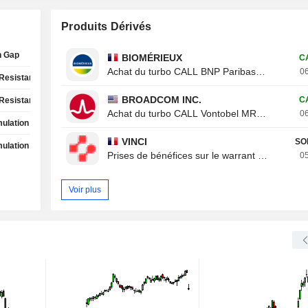
Produits Dérivés
h Gap
BIOMÉRIEUX
C
Achat du turbo CALL BNP Paribas 8ROZB
06
Resistance Test
BROADCOM INC.
C
Resistance Test
Achat du turbo CALL Vontobel MR20V
06
ulation Phase
VINCI
SO
ulation Phase
Prises de bénéfices sur le warrant CALL Von
05
Voir plus