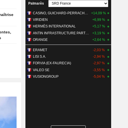
Palmarès
 septembre
 inscrits
CASINO, GUICHARD-PERRACHON SA
+14,09 %
VIRIDIEN
+6,99 %
HERMÈS INTERNATIONAL
+5,17 %
ANTIN INFRASTRUCTURE PARTNERS
+3,19 %
s
ORANGE
+2,64 %
ERAMET
-2,03 %
LISI S.A.
-2,94 %
FORVIA (EX-FAURECIA)
-2,97 %
VALEO SE
-3,55 %
VUSIONGROUP
-5,04 %