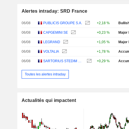
Alertes intraday: SRD France
06/08
PUBLICIS GROUPE S.A.
+2,18 %
Bullis
06/08
CAPGEMINI SE
+0,23 %
Major 
06/08
LEGRAND
+1,05 %
Major 
06/08
VOLTALIA
+1,78 %
Accum
06/08
SARTORIUS STEDIM BIOTECH
+0,29 %
Accum
Toutes les alertes intraday
Actualités qui impactent