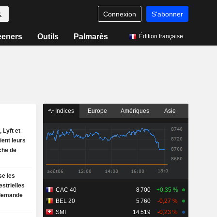
Connexion
S'abonner
eeners
Outils
Palmarès
Édition française
Indices
Europe
Amériques
Asie
 Lyft et
ent leurs
oche de
se les
estrielles
CAC 40
8 700
+0,35 %
 demande
BEL 20
5 760
-0,27 %
SMI
14 519
-0,23 %