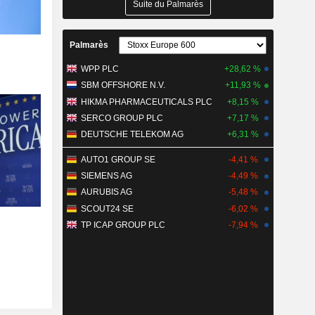
Suite du Palmarès
Palmarès
WPP PLC
+28,62 %
SBM OFFSHORE N.V.
+11,93 %
HIKMA PHARMACEUTICALS PLC
+8,15 %
SERCO GROUP PLC
+7,17 %
DEUTSCHE TELEKOM AG
+6,31 %
AUTO1 GROUP SE
-4,41 %
SIEMENS AG
-4,49 %
AURUBIS AG
-5,48 %
SCOUT24 SE
-6,02 %
TP ICAP GROUP PLC
-7,94 %