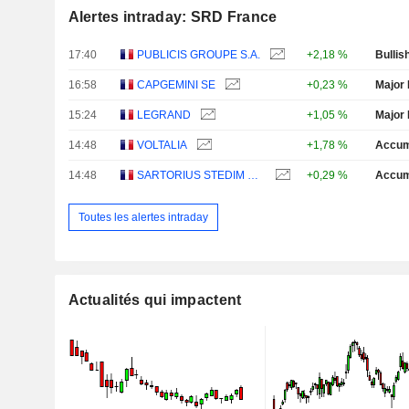
Alertes intraday: SRD France
17:40
PUBLICIS GROUPE S.A.
+2,18 %
Bullis
16:58
CAPGEMINI SE
+0,23 %
Major 
15:24
LEGRAND
+1,05 %
Major 
14:48
VOLTALIA
+1,78 %
Accum
14:48
SARTORIUS STEDIM BIOTECH
+0,29 %
Accum
Toutes les alertes intraday
Actualités qui impactent