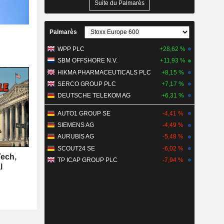
Suite du Palmarès
Palmarès
WPP PLC
+28,62 %
SBM OFFSHORE N.V.
+11,93 %
HIKMA PHARMACEUTICALS PLC
+8,15 %
SERCO GROUP PLC
+7,17 %
DEUTSCHE TELEKOM AG
+6,31 %
AUTO1 GROUP SE
-4,41 %
SIEMENS AG
-4,49 %
AURUBIS AG
-5,48 %
SCOUT24 SE
-6,02 %
Tech,
TP ICAP GROUP PLC
-7,94 %
l