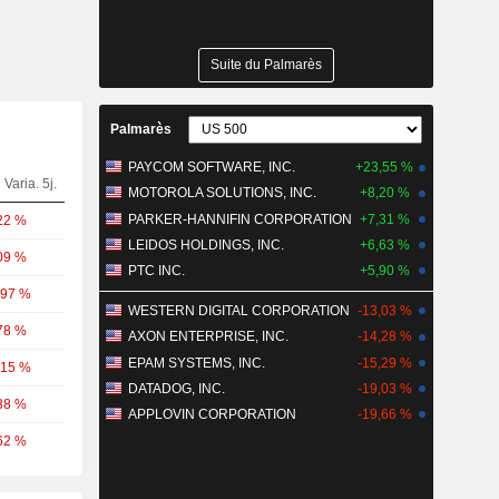
Suite du Palmarès
Palmarès
PAYCOM SOFTWARE, INC.
+23,55 %
Varia. 5j.
MOTOROLA SOLUTIONS, INC.
+8,20 %
PARKER-HANNIFIN CORPORATION
+7,31 %
22 %
LEIDOS HOLDINGS, INC.
+6,63 %
09 %
PTC INC.
+5,90 %
,97 %
WESTERN DIGITAL CORPORATION
-13,03 %
78 %
AXON ENTERPRISE, INC.
-14,28 %
EPAM SYSTEMS, INC.
-15,29 %
,15 %
DATADOG, INC.
-19,03 %
38 %
APPLOVIN CORPORATION
-19,66 %
62 %