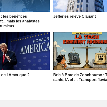
: les bénéfices
Jefferies relève Clariant
t... mais les analystes
nt mieux
r de l'Amérique ?
Bric à Brac de Zonebourse : 
santé, IA et … Transport fluvia