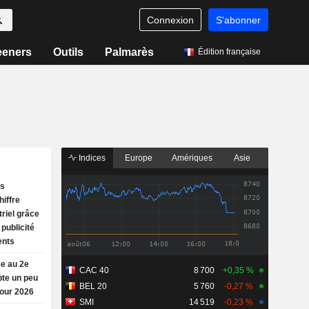
Connexion
S'abonner
eeners
Outils
Palmarès
Édition française
Indices
Europe
Amériques
Asie
es
hiffre
triel grâce
 publicité
ents
e au 2e
CAC 40
8 700
+0,35 %
pte un peu
BEL 20
5 760
-0,27 %
pour 2026
SMI
14 519
-0,23 %