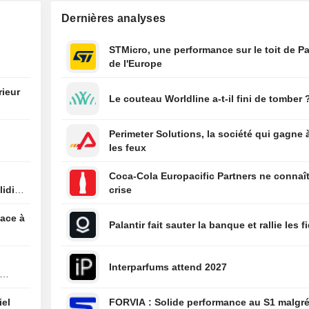
23:32
Flash résultats 
Dernières analyses
Wheaton Preciou
publie un chiffre 
STMicro, une performance sur le toit de Pa
de 929,2 million
de l'Europe
dollars au deux
trimestre, contr
23:31
Consolidated Edi
rieur
millions de dolla
Le couteau Worldline a-t-il fini de tomber 
hausse du bénéf
e
attendus par le
et du chiffre d'af
FactSet
deuxième trimes
Perimeter Solutions, la société qui gagne 
les feux
23:31
Flash résultats 
nLIGHT publie un
Coca-Cola Europacific Partners ne connaît
d'affaires de 82,
lidité
crise
de dollars au d
trimestre, contre
face à
millions de dolla
Palantir fait sauter la banque et rallie les f
23:31
Sun Life Financi
attendus par le
du bénéfice net 
FactSet
jacent au deuxi
Interparfums attend 2027
trimestre
23:30
Résultats flash 
iel
FORVIA : Solide performance au S1 malgré la
Mara publie une 