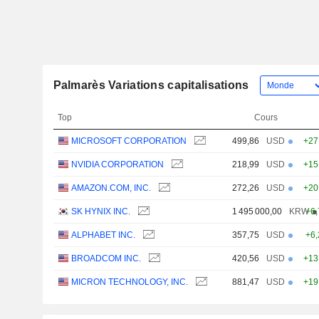
Palmarès Variations capitalisations
Top
Cours
MICROSOFT CORPORATION
499,86
USD
+27
NVIDIA CORPORATION
218,99
USD
+15
AMAZON.COM, INC.
272,26
USD
+20
SK HYNIX INC.
1 495 000,00
KRW
+6
ALPHABET INC.
357,75
USD
+6
BROADCOM INC.
420,56
USD
+13
MICRON TECHNOLOGY, INC.
881,47
USD
+19