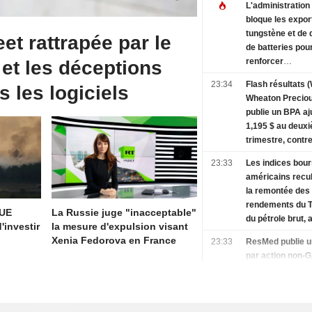
L'administratio
bloque les expor
tungstène et de
eet rattrapée par le
de batteries pou
renforcer
 et les déceptions
l'approvisionne
23:34
Flash résultats 
s les logiciels
américain en mi
Wheaton Preciou
publie un BPA aj
1,195 $ au deux
trimestre, contr
consensus Fact
23:33
Les indices bour
1,14 $
américains recul
la remontée des
rendements du T
'UE
La Russie juge "inacceptable"
du pétrole brut, 
'investir
la mesure d'expulsion visant
chiffres de l'emp
Xenia Fedorova en France
23:33
ResMed publie u
par action non-
2,95 $ et un chiff
d'affaires de 1,4
de dollars au qu
trimestre fiscal