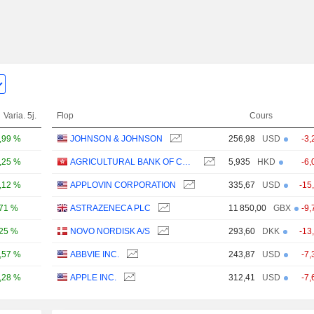
Varia. 5j.
Flop
Cours
,99 %
JOHNSON & JOHNSON
256,98
USD
-3,
,25 %
AGRICULTURAL BANK OF CHINA LIMITED
5,935
HKD
-6,
,12 %
APPLOVIN CORPORATION
335,67
USD
-15
,71 %
ASTRAZENECA PLC
11 850,00
GBX
-9,
,25 %
NOVO NORDISK A/S
293,60
DKK
-13
,57 %
ABBVIE INC.
243,87
USD
-7,
,28 %
APPLE INC.
312,41
USD
-7,