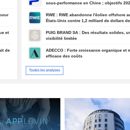
sous-performance en Chine ; objectifs 20
1,60 $ au deuxi
confirmés, désendettement en bonne voie
trimestre, contr
 pour
RWE : RWE abandonne l'éolien offshore aux
de 0,06 $ attendu
États-Unis contre 1,2 milliard de dollars de
consensus Fact
l'administration américaine
ue et
PUIG BRAND SA : Des résultats solides, une
visibilité limitée
ait de
ADECCO : Forte croissance organique et maîtrise
efficace des coûts
Toutes les analyses