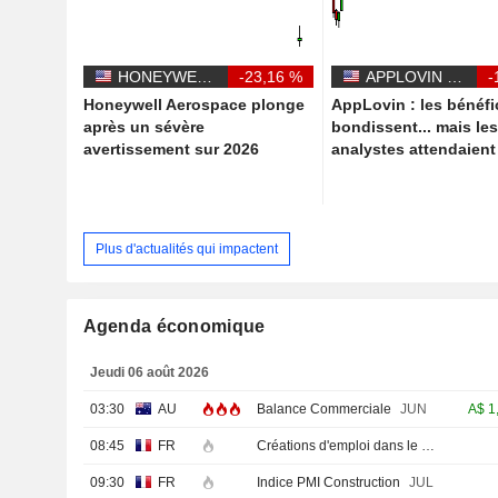
HONEYWELL AEROSPACE INC.
-23,16 %
APPLOVIN CORPORATION
-
Honeywell Aerospace plonge
AppLovin : les bénéfi
après un sévère
bondissent... mais le
avertissement sur 2026
analystes attendaien
Plus d'actualités qui impactent
Agenda économique
Jeudi 06 août 2026
03:30
AU
Balance Commerciale
JUN
A$
1
08:45
FR
Créations d'emploi dans le secteur privé non agricole (Trimestriel)
09:30
FR
Indice PMI Construction
JUL