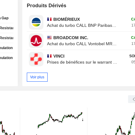
Produits Dérivés
h Gap
BIOMÉRIEUX
C
Achat du turbo CALL BNP Paribas 8ROZB
17
Resistance Test
BROADCOM INC.
C
Resistance Test
Achat du turbo CALL Vontobel MR20V
17
ulation Phase
VINCI
SO
ulation Phase
Prises de bénéfices sur le warrant CALL Von
05
Voir plus