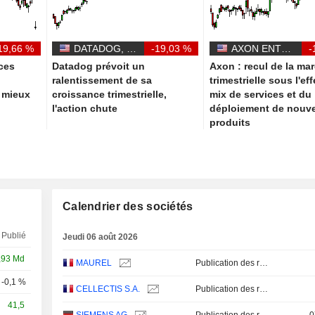
19,66 %
DATADOG, INC.
-19,03 %
AXON ENTERPRISE, INC.
-
ces
Datadog prévoit un
Axon : recul de la ma
s
ralentissement de sa
trimestrielle sous l'ef
t mieux
croissance trimestrielle,
mix de services et du
l'action chute
déploiement de nouv
produits
Calendrier des sociétés
Publié
Jeudi 06 août 2026
,93 Md
MAUREL
Publication des résultats - Q2 2026
-0,1 %
Q2
CELLECTIS S.A.
Publication des résultats - Q2 2026
41,5