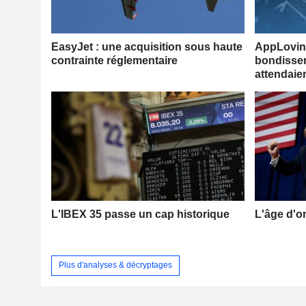
EasyJet : une acquisition sous haute
AppLovin 
contrainte réglementaire
bondissen
attendaie
L'IBEX 35 passe un cap historique
L'âge d'o
Plus d'analyses & décryptages