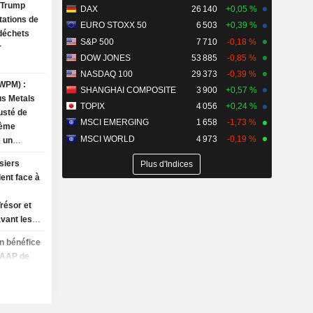
n Trump
DAX
26 140
+0,05 %
tations de
EURO STOXX 50
6 503
+0,39 %
 déchets
S&P 500
7 710
-0,18 %
r
DOW JONES
53 885
-0,85 %
NASDAQ 100
29 373
-0,39 %
ment
(WPM) :
nerais
SHANGHAI COMPOSITE
3 900
+0,57 %
s Metals
TOPIX
4 056
+0,24 %
usté de
MSCI EMERGING
1 658
-1,73 %
ième
MSCI WORLD
4 973
-0,19 %
e un
Set de
siers
Plus d'Indices
ent face à
résor et
avant les
loi
n bénéfice
GAAP de
re
6 milliard
atrième