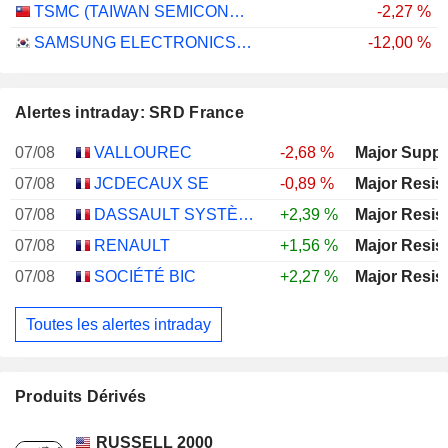
TSMC (TAIWAN SEMICONDUCTOR MANUFACTURING COMPANY)
-2,27 %
SAMSUNG ELECTRONICS CO., LTD.
-12,00 %
Alertes intraday: SRD France
07/08
VALLOUREC
-2,68 %
Major Suppo
07/08
JCDECAUX SE
-0,89 %
Major Resis
07/08
DASSAULT SYSTÈMES SE
+2,39 %
Major Resis
07/08
RENAULT
+1,56 %
Major Resis
07/08
SOCIÉTÉ BIC
+2,27 %
Major Resis
Toutes les alertes intraday
Produits Dérivés
RUSSELL 2000