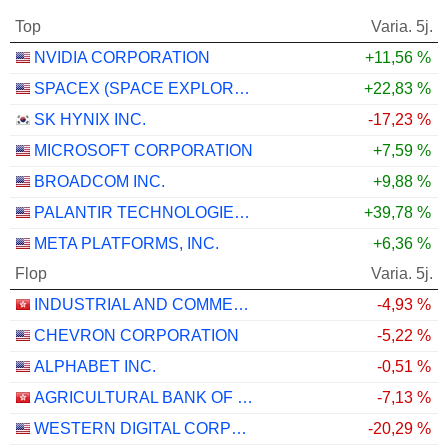
Top
Varia. 5j.
NVIDIA CORPORATION
+11,56 %
SPACEX (SPACE EXPLORATION TECHNOLOGIES)
+22,83 %
SK HYNIX INC.
-17,23 %
MICROSOFT CORPORATION
+7,59 %
BROADCOM INC.
+9,88 %
PALANTIR TECHNOLOGIES INC.
+39,78 %
META PLATFORMS, INC.
+6,36 %
Flop
Varia. 5j.
INDUSTRIAL AND COMMERCIAL BANK OF CHINA LIMITED
-4,93 %
CHEVRON CORPORATION
-5,22 %
ALPHABET INC.
-0,51 %
AGRICULTURAL BANK OF CHINA LIMITED
-7,13 %
WESTERN DIGITAL CORPORATION
-20,29 %