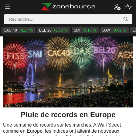
CAC 40
+0,17 %
BEL 20
+0,30 %
SMI
+0,18 %
DAX
+0,69 %
E
Pluie de records en Europe
Une semaine de records sur les marchés. A Wall Street
comme en Europe, les indices ont atteint de nouveaux