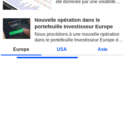
été dominée par une volatilité
spectaculaire, concentrée sur les
valeurs technologiques et les
semi-conducteurs. Les
Nouvelle opération dans le
inquiétudes sur la soutenabilité
portefeuille Investisseur Europe
des...
Nous procédons à une nouvelle opération
dans le portefeuille Investisseur Europe de
Zonebourse.
Europe
USA
Asie