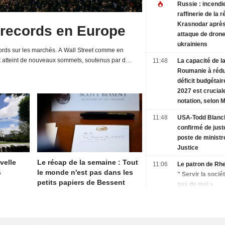
Russie : incendi
raffinerie de la 
Krasnodar aprè
 records en Europe
attaque de dron
ukrainiens
rds sur les marchés. A Wall Street comme en
t atteint de nouveaux sommets, soutenus par de
11:48
La capacité de l
d'entreprises et une relative détente de la...
Roumanie à rédu
déficit budgétaire
2027 est crucial
notation, selon 
11:48
USA-Todd Blanc
confirmé de jus
poste de ministr
Justice
velle
Le récap de la semaine : Tout
11:06
Le patron de Rhe
s
le monde n'est pas dans les
" Servir la sociét
petits papiers de Bessent
pas de mal »
11:03
L'Inde avertit Di
l'allégation de m
en fûts de chêne