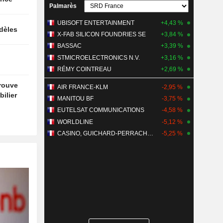
Palmarès
UBISOFT ENTERTAINMENT
+4,43 %
idèles
X-FAB SILICON FOUNDRIES SE
+3,84 %
BASSAC
+3,39 %
STMICROELECTRONICS N.V.
+3,16 %
RÉMY COINTREAU
+2,69 %
trouve
AIR FRANCE-KLM
-2,95 %
ilier
MANITOU BF
-3,75 %
EUTELSAT COMMUNICATIONS
-4,58 %
WORLDLINE
-5,12 %
CASINO, GUICHARD-PERRACHON SA
-5,25 %