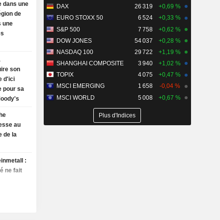
e dans une
DAX
26 319
+0,69 %
région de
EURO STOXX 50
6 524
+0,33 %
s une
S&P 500
7 758
+0,62 %
es
DOW JONES
54 037
+0,28 %
NASDAQ 100
29 722
+1,19 %
a
SHANGHAI COMPOSITE
3 940
+1,02 %
ire son
TOPIX
4 075
+0,47 %
 d'ici
MSCI EMERGING
1 658
-0,04 %
e pour sa
MSCI WORLD
5 008
+0,67 %
Moody's
he
Plus d'Indices
tesse au
e de la
inmetall :
é ne fait
ageo :
aturation