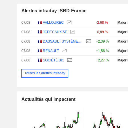
Alertes intraday: SRD France
07/08
VALLOUREC
-2,68 %
Major 
07/08
JCDECAUX SE
-0,89 %
Major 
07/08
DASSAULT SYSTÈMES SE
+2,39 %
Major 
07/08
RENAULT
+1,56 %
Major 
07/08
SOCIÉTÉ BIC
+2,27 %
Major 
Toutes les alertes intraday
Actualités qui impactent