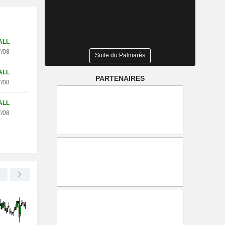
ALL
/08
Suite du Palmarès
ALL
PARTENAIRES
/08
ALL
/08
UNITED UTILITIES GROUP PLC
+0,56 %
BHP GROUP LIMITED
United Utilities progresse sur
Australie : les syndic
son projet du Manchester
maintiennent la grève 