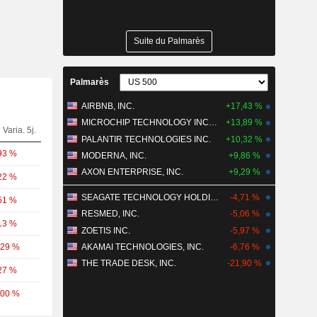
Suite du Palmarès
Palmarès
AIRBNB, INC.
+17,43 %
MICROCHIP TECHNOLOGY INCORPORATED
+13,89 %
Varia. 5j.
PALANTIR TECHNOLOGIES INC.
+10,32 %
93 %
MODERNA, INC.
+9,86 %
AXON ENTERPRISE, INC.
+9,29 %
22 %
SEAGATE TECHNOLOGY HOLDINGS PLC
-4,71 %
51 %
RESMED, INC.
-5,06 %
13 %
ZOETIS INC.
-5,97 %
,29 %
AKAMAI TECHNOLOGIES, INC.
-6,76 %
THE TRADE DESK, INC.
-21,90 %
27 %
,00 %