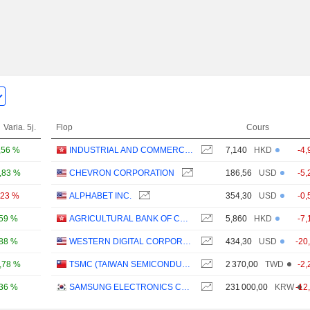
Varia. 5j.
Flop
Cours
,56 %
INDUSTRIAL AND COMMERCIAL BANK OF CHINA LIMITED
7,140
HKD
-4,
,83 %
CHEVRON CORPORATION
186,56
USD
-5,
,23 %
ALPHABET INC.
354,30
USD
-0,
,59 %
AGRICULTURAL BANK OF CHINA LIMITED
5,860
HKD
-7,
,88 %
WESTERN DIGITAL CORPORATION
434,30
USD
-20
,78 %
TSMC (TAIWAN SEMICONDUCTOR MANUFACTURING COMPANY)
2 370,00
TWD
-2,
,36 %
SAMSUNG ELECTRONICS CO., LTD.
231 000,00
KRW
-12