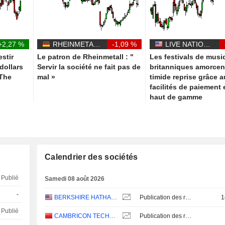
+2,27 %
RHEINMETALL AG
-1,09 %
LIVE NATION ENTERTAINMENT, INC.
estir
Le patron de Rheinmetall : "
Les festivals de musi
 dollars
Servir la société ne fait pas de
britanniques amorcen
 The
mal »
timide reprise grâce 
facilités de paiement 
haut de gamme
Calendrier des sociétés
Publié
Samedi 08 août 2026
-
BERKSHIRE HATHAWAY INC.
Publication des résultats - Q2 2026
1
Publié
CAMBRICON TECHNOLOGIES CORPORATION LIMITED
Publication des résultats - Q2 2026