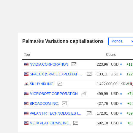
Palmarès Variations capitalisations
Top
Cours
NVIDIA CORPORATION
223,96
USD
+11
SPACEX (SPACE EXPLORATION TECHNOLOGIES)
133,11
USD
+22
SK HYNIX INC.
1 422 000,00
KRW
-17
MICROSOFT CORPORATION
499,99
USD
+7
BROADCOM INC.
427,76
USD
+9
PALANTIR TECHNOLOGIES INC.
172,01
USD
+39
META PLATFORMS, INC.
592,10
USD
+6