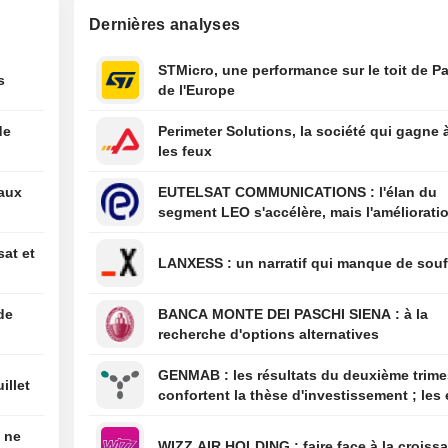
américain de so
Dernières analyses
jugée trompeus
08:01
Les festivals de
STMicro, une performance sur le toit de Pa
s
britanniques am
de l'Europe
timide reprise g
facilités de paie
de
Perimeter Solutions, la société qui gagne 
haut de gamme
les feux
06:59
Un séisme de m
eaux
EUTELSAT COMMUNICATIONS : l'élan du
5,5 frappe la rég
segment LEO s'accélère, mais l'amélioratio
Skwentna en Ala
rentabilité est différée
l'USGS
sat et
LANXESS : un narratif qui manque de sou
06:28
Australie : les s
maintiennent la 
les sites de mine
de
BANCA MONTE DEI PASCHI SIENA : à la
de BHP à Port H
recherche d'options alternatives
GENMAB : les résultats du deuxième trimestre
illet
confortent la thèse d'investissement ; les 
de diversification se poursuivent
é ne
WIZZ AIR HOLDING : faire face à la cro