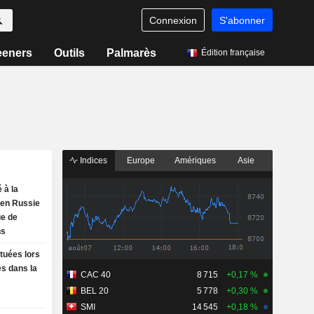
Connexion
S'abonner
eeners
Outils
Palmarès
Édition française
Indices
Europe
Amériques
Asie
 à la
y en Russie
ue de
ns
tuées lors
s dans la
CAC 40
8 715
+0,17 %
BEL 20
5 778
+0,30 %
SMI
14 545
+0,18 %