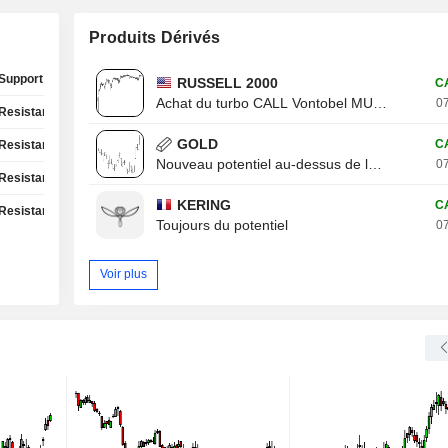
Produits Dérivés
Support Test
RUSSELL 2000
C
Achat du turbo CALL Vontobel MU13V
07
Resistance Test
GOLD
C
Resistance Test
Nouveau potentiel au-dessus de la résistance
07
Resistance Test
KERING
C
Resistance Test
Toujours du potentiel
07
Voir plus