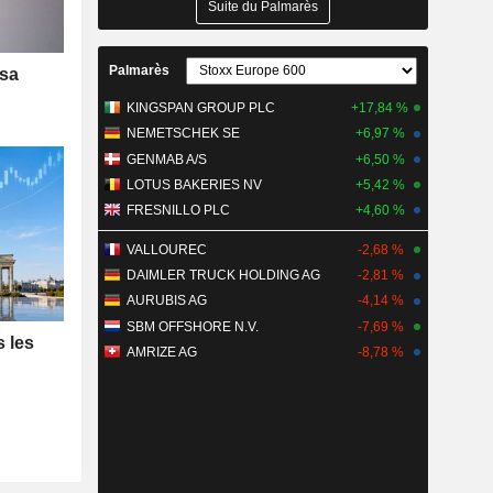
Suite du Palmarès
Palmarès
 sa
KINGSPAN GROUP PLC
+17,84 %
NEMETSCHEK SE
+6,97 %
GENMAB A/S
+6,50 %
LOTUS BAKERIES NV
+5,42 %
FRESNILLO PLC
+4,60 %
VALLOUREC
-2,68 %
DAIMLER TRUCK HOLDING AG
-2,81 %
AURUBIS AG
-4,14 %
SBM OFFSHORE N.V.
-7,69 %
s les
AMRIZE AG
-8,78 %