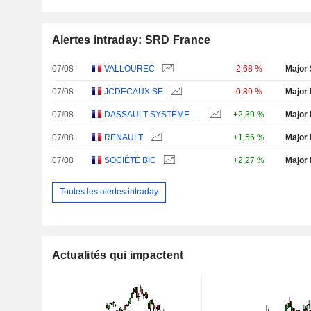
Alertes intraday: SRD France
07/08
VALLOUREC
-2,68 %
Major 
07/08
JCDECAUX SE
-0,89 %
Major 
07/08
DASSAULT SYSTÈMES SE
+2,39 %
Major 
07/08
RENAULT
+1,56 %
Major 
07/08
SOCIÉTÉ BIC
+2,27 %
Major 
Toutes les alertes intraday
Actualités qui impactent