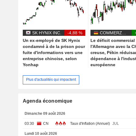
SK HYNIX INC.
-4,88 %
COMMERZBANK AG
Un ex-employé de SK Hynix
Le déficit commercial
condamné à de la prison pour
l'Allemagne avec la C
fuite d'informations vers une
creuse, Pékin réduisa
entreprise chinoise, selon
dépendance à l'indust
Yonhap
européenne
Plus d'actualités qui impactent
Agenda économique
Dimanche 09 août 2026
03:30
CN
Taux d'Inflation (Annuel)
JUL
Lundi 10 août 2026