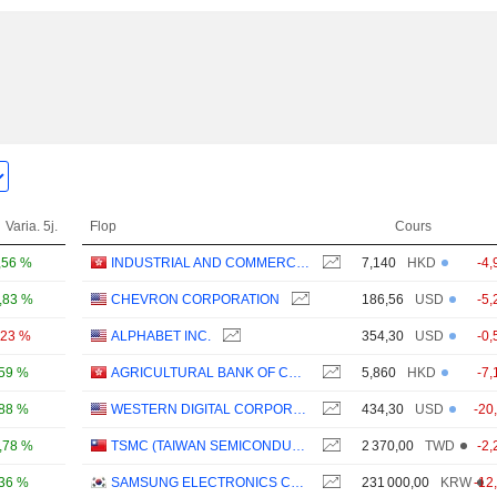
Varia. 5j.
Flop
Cours
,56 %
INDUSTRIAL AND COMMERCIAL BANK OF CHINA LIMITED
7,140
HKD
-4,
,83 %
CHEVRON CORPORATION
186,56
USD
-5,
,23 %
ALPHABET INC.
354,30
USD
-0,
,59 %
AGRICULTURAL BANK OF CHINA LIMITED
5,860
HKD
-7,
,88 %
WESTERN DIGITAL CORPORATION
434,30
USD
-20
,78 %
TSMC (TAIWAN SEMICONDUCTOR MANUFACTURING COMPANY)
2 370,00
TWD
-2,
,36 %
SAMSUNG ELECTRONICS CO., LTD.
231 000,00
KRW
-12