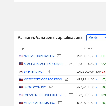
Palmarès Variations capitalisations
Top
Cours
NVIDIA CORPORATION
223,96
USD
+11
SPACEX (SPACE EXPLORATION TECHNOLOGIES)
133,11
USD
+22
SK HYNIX INC.
1 422 000,00
KRW
-17
MICROSOFT CORPORATION
499,99
USD
+7
BROADCOM INC.
427,76
USD
+9
PALANTIR TECHNOLOGIES INC.
172,01
USD
+39
META PLATFORMS, INC.
592,10
USD
+6