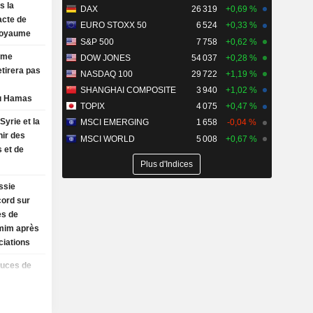
s la
DAX
26 319
+0,69 %
acte de
EURO STOXX 50
6 524
+0,33 %
Royaume
S&P 500
7 758
+0,62 %
rme
DOW JONES
54 037
+0,28 %
etirera pas
NASDAQ 100
29 722
+1,19 %
SHANGHAI COMPOSITE
3 940
+1,02 %
u Hamas
TOPIX
4 075
+0,47 %
Syrie et la
MSCI EMERGING
1 658
-0,04 %
nir des
MSCI WORLD
5 008
+0,67 %
 et de
Plus d'Indices
ssie
cord sur
es de
mim après
ciations
puces de
nois CXMT
et
le WSJ