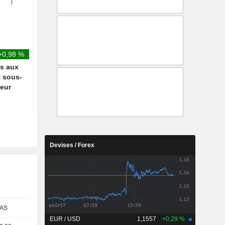
atterrissage d'urgence à
son émission " HeidiF
Atlanta
+0,98 %
és aux
t sous-
teur
Devises / Forex
AS
EUR / USD
1,1557
+0,29 %