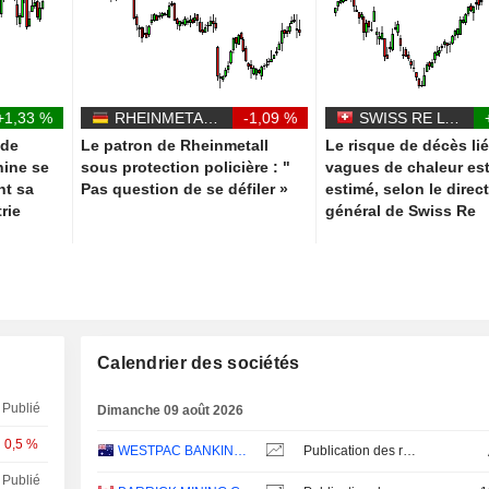
+1,33 %
RHEINMETALL AG
-1,09 %
SWISS RE LTD
 de
Le patron de Rheinmetall
Le risque de décès li
hine se
sous protection policière : "
vagues de chaleur es
nt sa
Pas question de se défiler »
estimé, selon le direc
rie
général de Swiss Re
Calendrier des sociétés
Publié
Dimanche 09 août 2026
0,5 %
WESTPAC BANKING CORPORATION
Publication des résultats - Q3 2026
Publié