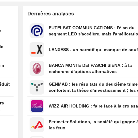
12:56
Les Émirats ara
Dernières analyses
extradent Daniel
un Irlandais so
d'être à la tête 
EUTELSAT COMMUNICATIONS : l'élan du
s
criminel
segment LEO s'accélère, mais l'amélioratio
rentabilité est différée
12:47
L'Espagne contr
de
personnes arrivan
LANXESS : un narratif qui manque de sou
12:03
Le risque de déc
aux vagues de c
ain
BANCA MONTE DEI PASCHI SIENA : à la
sous-estimé - D
recherche d'options alternatives
Re
éduit
GENMAB : les résultats du deuxième trimestre
confortent la thèse d'investissement ; les 
de diversification se poursuivent
ars
WIZZ AIR HOLDING : faire face à la cro
Perimeter Solutions, la société qui gagne 
les feux