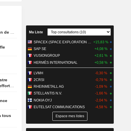
bes unis
 Kinahan,
upçonné
d'un gang
n de la
Ma Liste
ôle 200
SPACEX (SPACE EXPLORATION TECHNOLOGIES)
+15,83 %
t d'Italie
ffle
SAP SE
+4,08 %
VUSIONGROUP
+2,61 %
ès liés
haleur est
HERMÈS INTERNATIONAL
+0,58 %
G de Swiss
LVMH
-0,30 %
2CRSI
-0,79 %
efforts
RHEINMETALL AG
-1,09 %
STELLANTIS N.V.
-1,66 %
NOKIA OYJ
-2,04 %
issance
EUTELSAT COMMUNICATIONS
-4,58 %
à tous
Espace mes listes