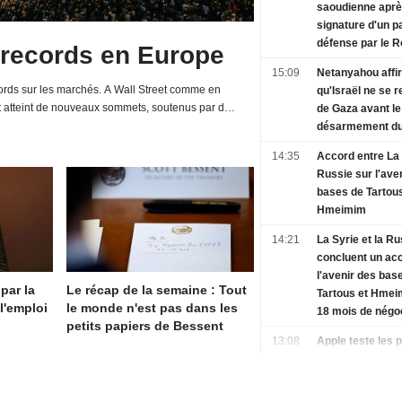
saoudienne aprè
signature d'un p
défense par le 
 records en Europe
15:09
Netanyahou affi
rds sur les marchés. A Wall Street comme en
qu'Israël ne se r
t atteint de nouveaux sommets, soutenus par de
de Gaza avant le
d'entreprises et une relative détente de la...
désarmement d
14:35
Accord entre La 
Russie sur l'ave
bases de Tartous
Hmeimim
14:21
La Syrie et la Ru
concluent un ac
l'avenir des bas
 par la
Le récap de la semaine : Tout
Tartous et Hmei
l'emploi
le monde n'est pas dans les
18 mois de négo
petits papiers de Bessent
13:08
Apple teste les 
mémoire du chi
pour ses iPhone 
MacBook, selon 