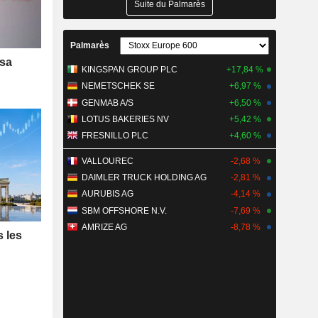
Suite du Palmarès
Palmarès
 sa
KINGSPAN GROUP PLC
+17,84 %
NEMETSCHEK SE
+6,97 %
GENMAB A/S
+6,50 %
LOTUS BAKERIES NV
+5,42 %
FRESNILLO PLC
+4,60 %
VALLOUREC
-2,68 %
DAIMLER TRUCK HOLDING AG
-2,81 %
AURUBIS AG
-4,14 %
SBM OFFSHORE N.V.
-7,69 %
AMRIZE AG
-8,78 %
s les