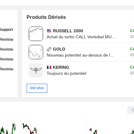
Produits Dérivés
Support Test
RUSSELL 2000
C
Achat du turbo CALL Vontobel MU13V
07
Resistance Test
GOLD
C
Resistance Test
Nouveau potentiel au-dessus de la résistance
07
Resistance Test
KERING
C
Resistance Test
Toujours du potentiel
07
Voir plus