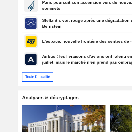
Paris poursuit son ascension vers de nouv
sommets
Stellantis voit rouge après une dégradation 
Bernstein
L'espace, nouvelle frontière des centres de -
Airbus : les livraisons d'avions ont ralenti e
juillet, mais le marché n'en prend pas ombra
Toute l'actualité
Analyses & décryptages