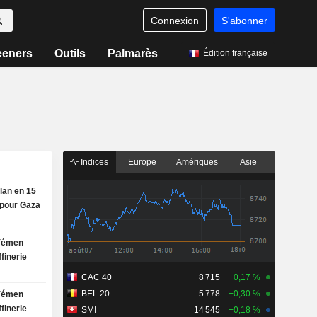
Connexion
S'abonner
eeners
Outils
Palmarès
Édition française
Indices
Europe
Amériques
Asie
plan en 15
 pour Gaza
 Yémen
finerie
CAC 40
8 715
+0,17 %
BEL 20
5 778
+0,30 %
 Yémen
finerie
SMI
14 545
+0,18 %