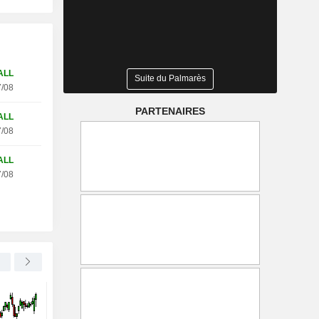
ALL
Suite du Palmarès
/08
PARTENAIRES
ALL
/08
ALL
/08
DELTA AIR LINES, INC.
-0,70 %
RTL GROUP S.A.
Un vol Delta effectue un
Heidi Klum rejoint RT