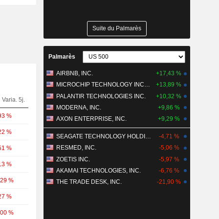
Suite du Palmarès
Palmarès
AIRBNB, INC.
+17,43 %
MICROCHIP TECHNOLOGY INCORPORATED
+13,89 %
PALANTIR TECHNOLOGIES INC.
+10,32 %
Varia. 5j.
MODERNA, INC.
+9,86 %
93 %
AXON ENTERPRISE, INC.
+9,29 %
22 %
SEAGATE TECHNOLOGY HOLDINGS PLC
-4,71 %
RESMED, INC.
-5,06 %
51 %
ZOETIS INC.
-5,97 %
13 %
AKAMAI TECHNOLOGIES, INC.
-6,76 %
,29 %
THE TRADE DESK, INC.
-21,90 %
27 %
,00 %