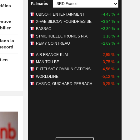
Palmarès
idèles
UBISOFT ENTERTAINMENT
+4,43 %
trouve
X-FAB SILICON FOUNDRIES SE
+3,84 %
ilier
BASSAC
+3,39 %
STMICROELECTRONICS N.V.
+3,16 %
dans la
RÉMY COINTREAU
+2,69 %
 record
AIR FRANCE-KLM
-2,95 %
t en
MANITOU BF
-3,75 %
EUTELSAT COMMUNICATIONS
-4,58 %
WORLDLINE
-5,12 %
CASINO, GUICHARD-PERRACHON SA
-5,25 %