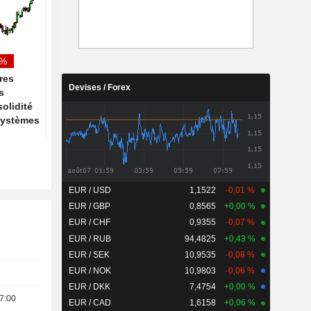
euros - " Acheter »
aux centres de donné
l'industrie
 %
ires
Devises / Forex
s
solidité
systèmes
EUR / USD
1,1522
-0,01 %
EUR / GBP
0,8565
+0,00 %
EUR / CHF
0,9355
-0,07 %
EUR / RUB
94,4825
+0,43 %
EUR / SEK
10,9535
-0,08 %
EUR / NOK
10,9803
-0,06 %
EUR / DKK
7,4754
+0,00 %
7:00
EUR / CAD
1,6158
+0,06 %