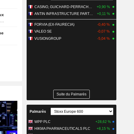
CASINO, GUICHARD-PERRACHON SA
+0,90 %
ANTIN INFRASTRUCTURE PARTNERS
+0,11 %
FORVIA (EX-FAURECIA)
-0,40 %
VALEO SE
-0,07 %
VUSIONGROUP
-5,04 %
Suite du Palmarès
Palmarès
WPP PLC
+28,62 %
HIKMA PHARMACEUTICALS PLC
+8,15 %