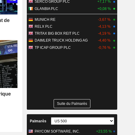
SERCO GROUP PLC
+7,17 %
GLANBIA PLC
+0,08 %
MUNICH RE
-3,67 %
nt de
RELX PLC
-4,13 %
TRITAX BIG BOX REIT PLC
-4,19 %
DAIMLER TRUCK HOLDING AG
-4,40 %
TP ICAP GROUP PLC
-0,76 %
rique
Suite du Palmarès
Palmarès
PAYCOM SOFTWARE, INC.
+23,55 %