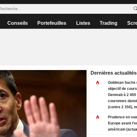
Conseils
Portefeuilles
Listes
Trading
Scr
Dernières actualités
Goldman Sachs 
objectif de cours
Genmab à 2 400
couronnes dano
(contre 2 350), m
sa recommandat
Prudence en vue
l'achat - BN
Europe avant l'e
américain (actua