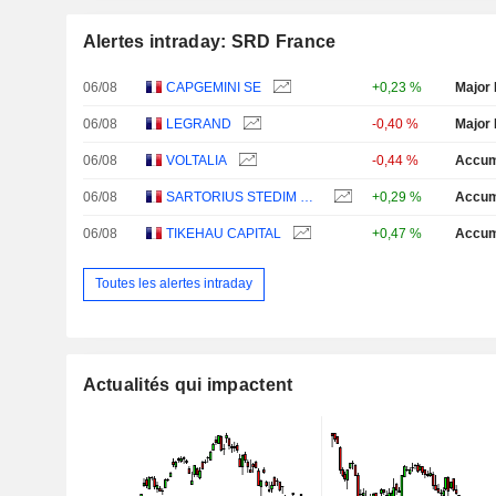
Alertes intraday: SRD France
06/08
CAPGEMINI SE
+0,23 %
Major 
06/08
LEGRAND
-0,40 %
Major 
06/08
VOLTALIA
-0,44 %
Accum
06/08
SARTORIUS STEDIM BIOTECH
+0,29 %
Accum
06/08
TIKEHAU CAPITAL
+0,47 %
Accum
Toutes les alertes intraday
Actualités qui impactent