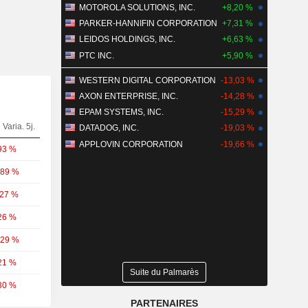
MOTOROLA SOLUTIONS, INC.
+8,20 %
PARKER-HANNIFIN CORPORATION
+7,31 %
LEIDOS HOLDINGS, INC.
+6,63 %
PTC INC.
+5,90 %
WESTERN DIGITAL CORPORATION
-13,03 %
AXON ENTERPRISE, INC.
-14,28 %
EPAM SYSTEMS, INC.
-15,29 %
Varia. 5j.
DATADOG, INC.
-19,03 %
APPLOVIN CORPORATION
-19,66 %
93 %
,89 %
,27 %
26 %
,29 %
21 %
Suite du Palmarès
30 %
PARTENAIRES