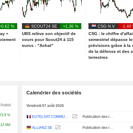
+0,62 %
SCOUT24 SE
+1,36 %
CSG N.V.
-1,40
lay »
UBS relève son objectif de
CSG : le chiffre d'affa
loiement
cours pour Scout24 à 115
semestriel dépasse le
euros - "Achat"
prévisions grâce à la 
de la défense et des 
terrestres
Calendrier des sociétés
Publié
Vendredi 07 août 2026
23,9 %
EUTELSAT COMMUNICATIONS
Publication des résultats - Annuel 2026
112 Md
ALLIANZ SE
Publication des résultats - Q2 2026
0