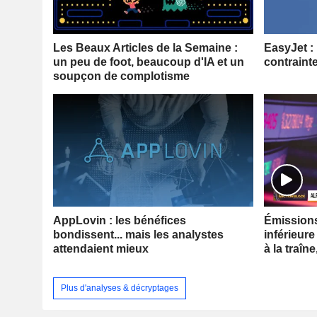
Les Beaux Articles de la Semaine :
EasyJet :
un peu de foot, beaucoup d'IA et un
contraint
soupçon de complotisme
AppLovin : les bénéfices
Émissions 
bondissent... mais les analystes
inférieure
attendaient mieux
à la traîne
Plus d'analyses & décryptages