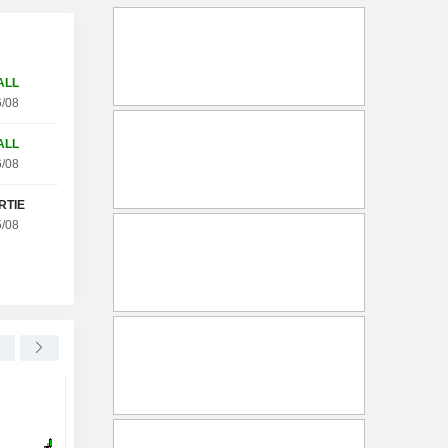
ALL
/08
ALL
/08
RTIE
tobel WC25V (+27.68%)
/08
SIEMENS AG
+0,45 %
MICROCHIP TECHNOLOGY INCORPORATED
UBS relève son objectif de
Microchip Technolog
cours pour Siemens à 330
dépasse les attentes 