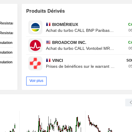
Produits Dérivés
Resistance Test
BIOMÉRIEUX
C
Achat du turbo CALL BNP Paribas 8ROZB
06
Resistance Test
BROADCOM INC.
C
ulation Phase
Achat du turbo CALL Vontobel MR20V
06
ulation Phase
VINCI
SO
ulation Phase
Prises de bénéfices sur le warrant CALL Von
05
Voir plus