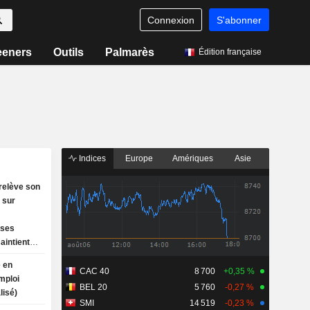
Connexion
S'abonner
eeners
Outils
Palmarès
Édition française
Indices
Europe
Amériques
Asie
relève son
 sur
ises
aintient
ion à
 en
CAC 40
8 700
+0,35 %
mploi
BEL 20
5 760
-0,27 %
lisé)
SMI
14 519
-0,23 %