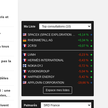
icit
çais en
ris et
ausse du
Ma Liste
iffre
emier
?
SPACEX (SPACE EXPLORATION TECHNOLOGIES)
+6,14 %
les tarifs
RHEINMETALL AG
+0,34 %
 coûts
2CRSI
+0,07 %
à tous
l'objectif
LVMH
-0,23 %
mab à 2
HERMÈS INTERNATIONAL
-0,43 %
danoises
 pas la
aintient
NOKIA OYJ
-0,72 %
chat
VUSIONGROUP
-5,04 %
HAFFNER ENERGY
-5,42 %
idèles
e des
APPLOVIN CORPORATION
-19,66 %
us
'Inde
Espace mes listes
ion du
ntes,
x de
 Bank
Palmarès
uille