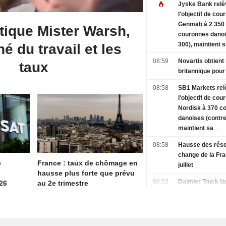
Jyske Bank relè
l'objectif de cou
Genmab à 2 350
tique Mister Warsh,
couronnes danoi
300), maintient 
é du travail et les
à l'achat - BN
08:59
Novartis obtient 
taux
britannique pou
08:58
SB1 Markets rel
l'objectif de cou
Nordisk à 370 c
danoises (contre
maintient sa
recommandation 
08:58
Hausse des rés
change de la Fr
e
France : taux de chômage en
juillet
hausse plus forte que prévu
08:53
Daimler Truck l
26
au 2e trimestre
deuxième tranch
rachat d'actions
EUR1,1 md d'ici 
septembre