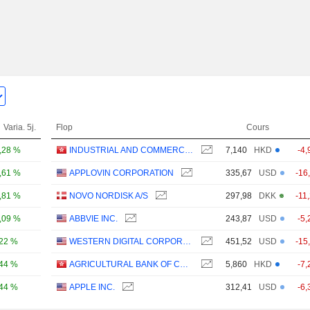
Varia. 5j.
Flop
Cours
,28 %
INDUSTRIAL AND COMMERCIAL BANK OF CHINA LIMITED
7,140
HKD
-4,
,61 %
APPLOVIN CORPORATION
335,67
USD
-16
,81 %
NOVO NORDISK A/S
297,98
DKK
-11
,09 %
ABBVIE INC.
243,87
USD
-5,
,22 %
WESTERN DIGITAL CORPORATION
451,52
USD
-15
,44 %
AGRICULTURAL BANK OF CHINA LIMITED
5,860
HKD
-7,
,44 %
APPLE INC.
312,41
USD
-6,