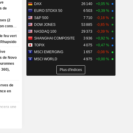
ve
DAX
26 140
+0,05 %
rs de
EURO STOXX 50
6 503
+0,39 %
S&P 500
7 710
-0,18 %
ses (2
DOW JONES
53 885
-0,85 %
son conseil
NASDAQ 100
29 373
-0,39 %
le feu vert
SHANGHAI COMPOSITE
3 936
+0,92 %
r Rhapsido
TOPIX
4 075
+0,47 %
ève
MSCI EMERGING
1 657
-0,08 %
rs de Novo
MSCI WORLD
4 975
+0,00 %
ouronnes
 360),
Plus d'Indices
à l'achat
erves de
ance en
ancera une
e de
 de
la mi-