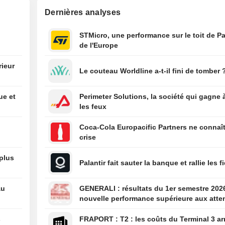
Dernières analyses
08:53
Réduction du déf
commercial fran
juin
STMicro, une performance sur le toit de Pa
de l'Europe
08:52
Bridgestone : h
bénéfice et du ch
rieur
d'affaires au pr
Le couteau Worldline a-t-il fini de tomber 
e
semestre malgré 
douaniers et les
ue et
Perimeter Solutions, la société qui gagne 
08:52
TD Cowen relève 
les feux
de cours de Gen
892 couronnes 
Coca-Cola Europacific Partners ne connaît
(contre 2 851), m
crise
son conseil à l'a
 plus
Palantir fait sauter la banque et rallie les f
08:50
Jefferies anticip
perspectives pl
favorables pour l
au
GENERALI : résultats du 1er semestre 2026 : une
avec l'accélérat
nouvelle performance supérieure aux atte
crédit et des flu
bien que partiellement anticipée
capitaux ; HDFC
s
FRAPORT : T2 : les coûts du Terminal 3 arrivent
exclue du portefe