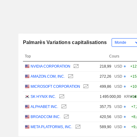
Palmarès Variations capitalisations
Top
Cours
NVIDIA CORPORATION
218,99
USD
+12
AMAZON.COM, INC.
272,26
USD
+15
MICROSOFT CORPORATION
499,86
USD
+10
SK HYNIX INC.
1 495 000,00
KRW
+13
ALPHABET INC.
357,75
USD
+7
BROADCOM INC.
420,56
USD
+8
META PLATFORMS, INC.
589,90
USD
+9