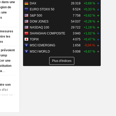
e dans une
DAX
26 319
+0,69 %
région de
EURO STOXX 50
6 524
+0,33 %
s une
S&P 500
7 758
+0,62 %
es
DOW JONES
54 037
+0,28 %
NASDAQ 100
29 722
+1,19 %
 mesures
SHANGHAI COMPOSITE
3 940
+1,02 %
ntre les
TOPIX
4 075
+0,47 %
es
MSCI EMERGING
1 658
-0,04 %
prévoient
MSCI WORLD
5 008
+0,67 %
Trump
ncer une
Plus d'Indices
titution
la
des
a
ire son
 d'ici
e pour sa
Moody's
he
tesse au