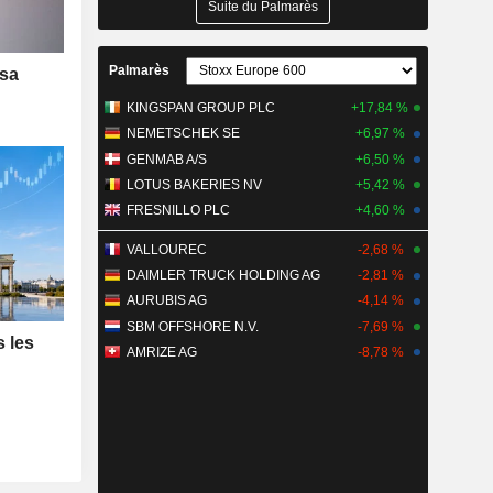
Suite du Palmarès
Palmarès
 sa
KINGSPAN GROUP PLC
+17,84 %
NEMETSCHEK SE
+6,97 %
GENMAB A/S
+6,50 %
LOTUS BAKERIES NV
+5,42 %
FRESNILLO PLC
+4,60 %
VALLOUREC
-2,68 %
DAIMLER TRUCK HOLDING AG
-2,81 %
AURUBIS AG
-4,14 %
SBM OFFSHORE N.V.
-7,69 %
s les
AMRIZE AG
-8,78 %