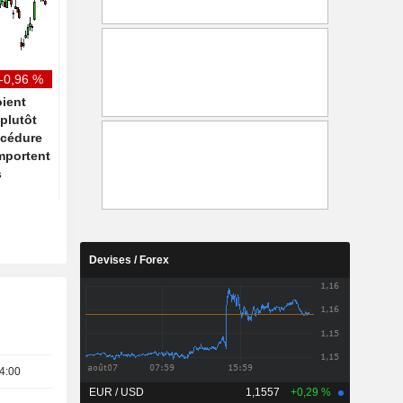
timide reprise grâce aux
Ship Canal
facilités de paiement et au
haut de gamme
-0,96 %
ient
plutôt
océdure
emportent
s
Devises / Forex
4:00
EUR / USD
1,1557
+0,29 %