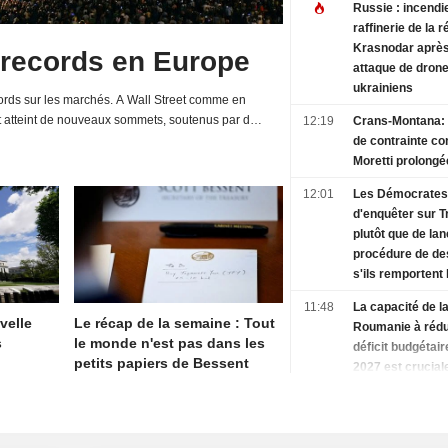
Russie : incendi
raffinerie de la 
Krasnodar aprè
 records en Europe
attaque de dron
ukrainiens
rds sur les marchés. A Wall Street comme en
t atteint de nouveaux sommets, soutenus par de
12:19
Crans-Montana:
d'entreprises et une relative détente de la...
de contrainte co
Moretti prolongé
12:01
Les Démocrates 
d'enquêter sur 
plutôt que de la
procédure de des
s'ils remportent 
Chambre, selon 
11:48
La capacité de l
sources
velle
Le récap de la semaine : Tout
Roumanie à rédu
s
le monde n'est pas dans les
déficit budgétaire
petits papiers de Bessent
2027 est crucial
notation, selon 
11:48
USA-Todd Blanc
confirmé de jus