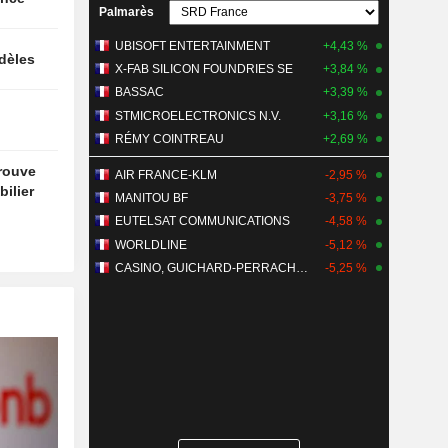
Palmarès
UBISOFT ENTERTAINMENT
+4,43 %
idèles
X-FAB SILICON FOUNDRIES SE
+3,84 %
BASSAC
+3,39 %
STMICROELECTRONICS N.V.
+3,16 %
RÉMY COINTREAU
+2,69 %
trouve
AIR FRANCE-KLM
-2,95 %
ilier
MANITOU BF
-3,75 %
EUTELSAT COMMUNICATIONS
-4,58 %
WORLDLINE
-5,12 %
CASINO, GUICHARD-PERRACHON SA
-5,25 %