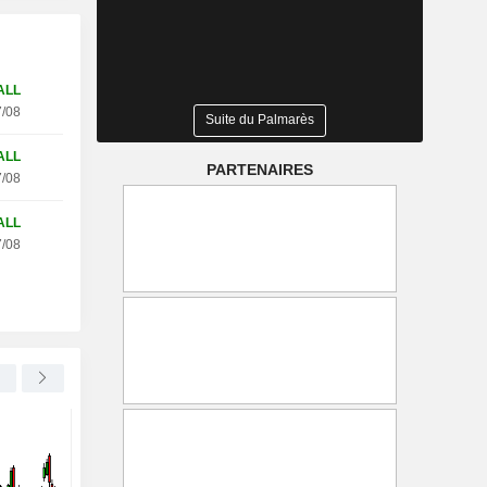
ALL
/08
Suite du Palmarès
ALL
PARTENAIRES
/08
ALL
/08
LIVE NATION ENTERTAINMENT, INC.
-0,61 %
UNITED UTILITIES GROUP PLC
Les festivals de musique
United Utilities progr
britanniques amorcent une
son projet du Manche