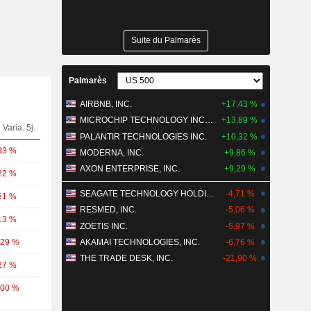
Suite du Palmarès
Palmarès
AIRBNB, INC.
+17,43 %
MICROCHIP TECHNOLOGY INCORPORATED
+13,89 %
Varia. 5j.
PALANTIR TECHNOLOGIES INC.
+10,32 %
93 %
MODERNA, INC.
+9,86 %
AXON ENTERPRISE, INC.
+9,29 %
22 %
SEAGATE TECHNOLOGY HOLDINGS PLC
-4,71 %
51 %
RESMED, INC.
-5,06 %
13 %
ZOETIS INC.
-5,97 %
,29 %
AKAMAI TECHNOLOGIES, INC.
-6,76 %
THE TRADE DESK, INC.
-21,90 %
27 %
,00 %