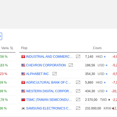
Varia. 5j.
Flop
Cours
,56 %
INDUSTRIAL AND COMMERCIAL BANK OF CHINA LIMITED
7,140
HKD
-4,
,83 %
CHEVRON CORPORATION
186,56
USD
-5,
,23 %
ALPHABET INC.
354,30
USD
-0,
,59 %
AGRICULTURAL BANK OF CHINA LIMITED
5,860
HKD
-7,
,88 %
WESTERN DIGITAL CORPORATION
434,30
USD
-20
,78 %
TSMC (TAIWAN SEMICONDUCTOR MANUFACTURING COMPANY)
2 370,00
TWD
-2,
,36 %
SAMSUNG ELECTRONICS CO., LTD.
231 000,00
KRW
-12