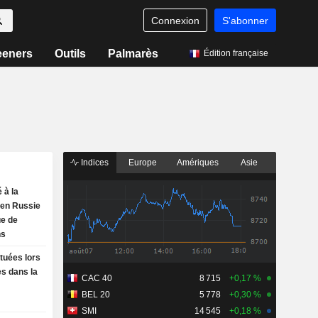
Connexion
S'abonner
eeners
Outils
Palmarès
Édition française
Indices
Europe
Amériques
Asie
 à la
y en Russie
ue de
ns
tuées lors
s dans la
CAC 40
8 715
+0,17 %
BEL 20
5 778
+0,30 %
SMI
14 545
+0,18 %