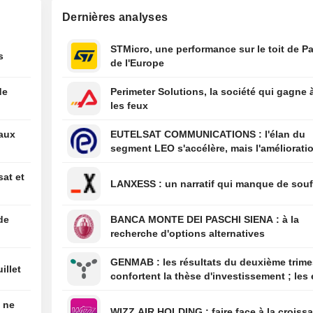
poste de ministr
Dernières analyses
Justice
11:06
Le patron de Rhe
STMicro, une performance sur le toit de Pa
s
" Servir la sociét
de l'Europe
pas de mal »
de
Perimeter Solutions, la société qui gagne 
11:03
L'Inde avertit Di
les feux
l'allégation de m
en fûts de chêne
eaux
EUTELSAT COMMUNICATIONS : l'élan du
américain de so
segment LEO s'accélère, mais l'amélioratio
jugée trompeus
rentabilité est différée
08:01
Les festivals de
sat et
LANXESS : un narratif qui manque de sou
britanniques am
timide reprise g
facilités de paie
de
BANCA MONTE DEI PASCHI SIENA : à la
haut de gamme
recherche d'options alternatives
GENMAB : les résultats du deuxième trimestre
illet
confortent la thèse d'investissement ; les 
de diversification se poursuivent
é ne
WIZZ AIR HOLDING : faire face à la cro