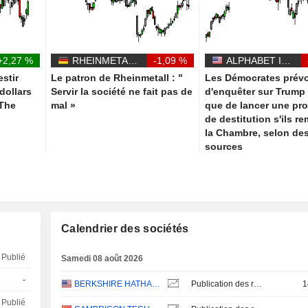
+2,27 %
RHEINMETALL AG
-1,09 %
ALPHABET INC.
estir
Le patron de Rheinmetall : "
Les Démocrates prévo
 dollars
Servir la société ne fait pas de
d'enquêter sur Trump 
 The
mal »
que de lancer une pr
de destitution s'ils r
la Chambre, selon de
sources
Calendrier des sociétés
Publié
Samedi 08 août 2026
-
BERKSHIRE HATHAWAY INC.
Publication des résultats - Q2 2026
1
Publié