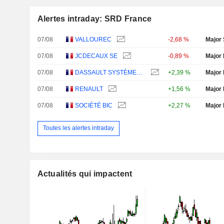
Alertes intraday: SRD France
07/08
VALLOUREC
-2,68 %
Major 
07/08
JCDECAUX SE
-0,89 %
Major 
07/08
DASSAULT SYSTÈMES SE
+2,39 %
Major 
07/08
RENAULT
+1,56 %
Major 
07/08
SOCIÉTÉ BIC
+2,27 %
Major 
Toutes les alertes intraday
Actualités qui impactent