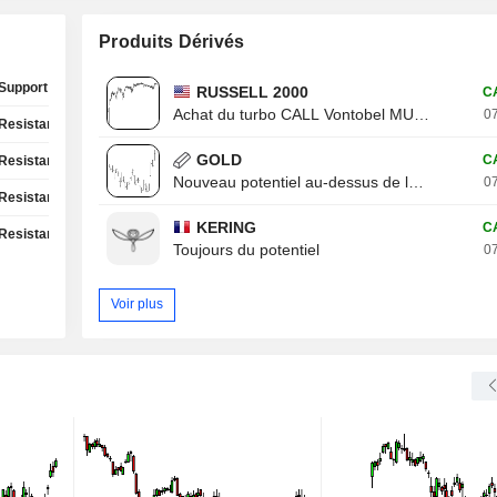
Produits Dérivés
Support Test
RUSSELL 2000
C
Achat du turbo CALL Vontobel MU13V
07
Resistance Test
GOLD
C
Resistance Test
Nouveau potentiel au-dessus de la résistance
07
Resistance Test
KERING
C
Resistance Test
Toujours du potentiel
07
Voir plus