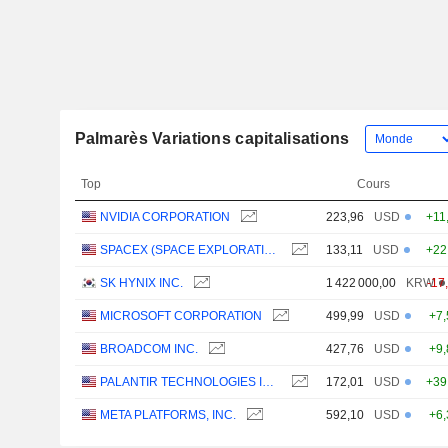
Palmarès Variations capitalisations
Top
Cours
NVIDIA CORPORATION
223,96
USD
+11
SPACEX (SPACE EXPLORATION TECHNOLOGIES)
133,11
USD
+22
SK HYNIX INC.
1 422 000,00
KRW
-17
MICROSOFT CORPORATION
499,99
USD
+7
BROADCOM INC.
427,76
USD
+9
PALANTIR TECHNOLOGIES INC.
172,01
USD
+39
META PLATFORMS, INC.
592,10
USD
+6