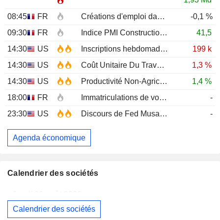
08:45
FR
Créations d'emploi dans le secteur privé non agricole (Trimestriel)
-0,1 %
09:30
FR
Indice PMI Construction
JUL
41,5
14:30
US
Inscriptions hebdomadaires au chômage
199 k
14:30
US
Coût Unitaire Du Travail (Trimestriel)Prél
1,3 %
14:30
US
Productivité Non-Agricole (Trimestriel) Prél
1,4 %
18:00
FR
Immatriculations de voitures neuves (annuelles)
-
23:30
US
Discours de Fed Musalem
-
Agenda économique
Calendrier des sociétés
Jeudi 06 août 2026
Calendrier des sociétés
MAUREL
Publication des résultats - Q2 2026