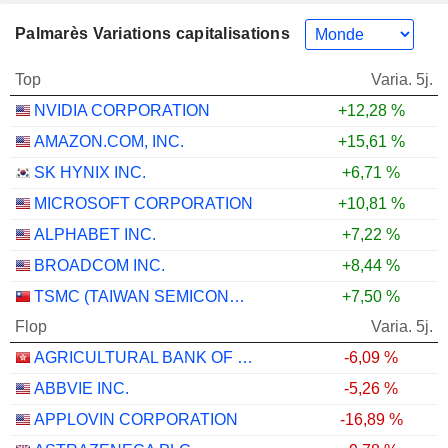
Palmarès Variations capitalisations
Top
Varia. 5j.
NVIDIA CORPORATION
+12,28 %
AMAZON.COM, INC.
+15,61 %
SK HYNIX INC.
+6,71 %
MICROSOFT CORPORATION
+10,81 %
ALPHABET INC.
+7,22 %
BROADCOM INC.
+8,44 %
TSMC (TAIWAN SEMICONDUCTOR MANUFACTURING COMPANY)
+7,50 %
Flop
Varia. 5j.
AGRICULTURAL BANK OF CHINA LIMITED
-6,09 %
ABBVIE INC.
-5,26 %
APPLOVIN CORPORATION
-16,89 %