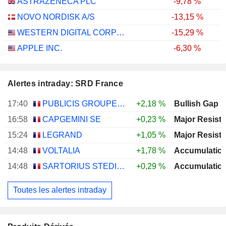
ASTRAZENECA PLC
-9,78 %
NOVO NORDISK A/S
-13,15 %
WESTERN DIGITAL CORPORATION
-15,29 %
APPLE INC.
-6,30 %
Alertes intraday: SRD France
17:40
PUBLICIS GROUPE S.A.
+2,18 %
Bullish Gap
16:58
CAPGEMINI SE
+0,23 %
15:24
LEGRAND
+1,05 %
14:48
VOLTALIA
+1,78 %
14:48
SARTORIUS STEDIM BIOTECH
+0,29 %
Toutes les alertes intraday