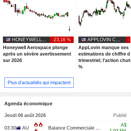
HONEYWELL AEROSPACE INC.
-23,16 %
APPLOVIN CORPORATION
-
Honeywell Aerospace plonge
AppLovin manque ses
après un sévère avertissement
estimations de chiffre d'
sur 2026
trimestriel, l'action chu
%
Plus d'actualités qui impactent
Agenda économique
Jeudi 06 août 2026
Publié
A$
03:30
AU
Balance Commerciale
JUN
1,93 Md