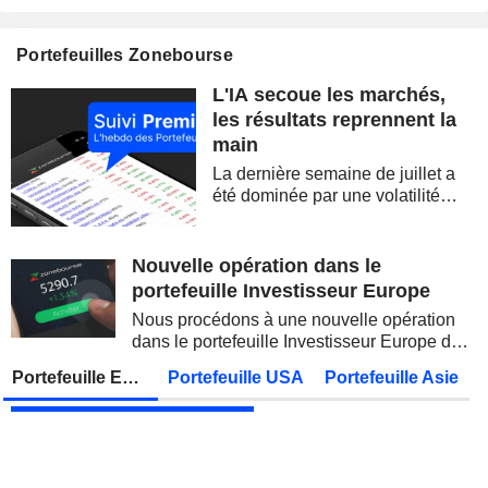
CELLECTIS S.A.
Publication des résultats - Q2 2026
Portefeuilles Zonebourse
SIEMENS AG
Publication des résultats - Q3 2026
07:00
L'IA secoue les marchés,
SOFTBANK GROUP CORP.
Publication des résultats - Q1 2027
08:30
les résultats reprennent la
main
DBS GROUP HOLDINGS LTD
Publication des résultats - Q2 2026
La dernière semaine de juillet a
DEUTSCHE TELEKOM AG
Publication des résultats - Q2 2026
07:00
été dominée par une volatilité
spectaculaire, concentrée sur les
CONOCOPHILLIPS
Publication des résultats - Q2 2026
valeurs technologiques et les
semi-conducteurs. Les
Nouvelle opération dans le
PARKER-HANNIFIN CORPORATION
Publication des résultats - Q4 2026
inquiétudes sur la soutenabilité
portefeuille Investisseur Europe
des...
HOWMET AEROSPACE INC.
Publication des résultats - Q2 2026
13:00
Nous procédons à une nouvelle opération
dans le portefeuille Investisseur Europe de
PETROBRAS
Publication des résultats - Q2 2026
Zonebourse.
Portefeuille Europe
Portefeuille USA
Portefeuille Asie