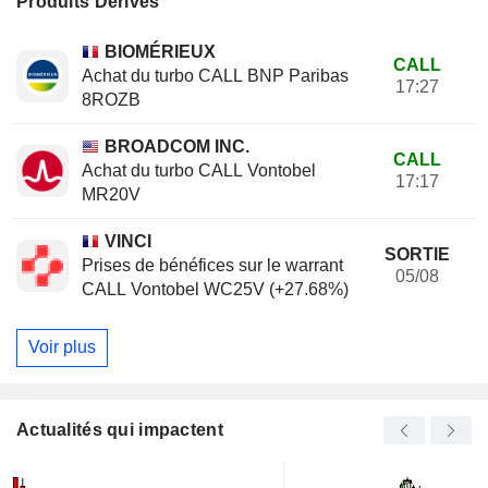
Produits Dérivés
BIOMÉRIEUX
CALL
Achat du turbo CALL BNP Paribas
17:27
8ROZB
BROADCOM INC.
CALL
Achat du turbo CALL Vontobel
17:17
MR20V
VINCI
SORTIE
Prises de bénéfices sur le warrant
05/08
CALL Vontobel WC25V (+27.68%)
Voir plus
Actualités qui impactent