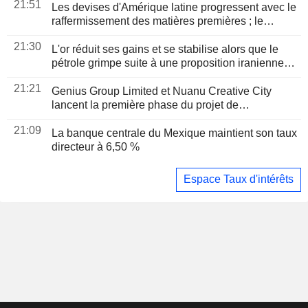
21:51
Les devises d'Amérique latine progressent avec le
raffermissement des matières premières ; le
Mexique maintient ses taux
21:30
L'or réduit ses gains et se stabilise alors que le
pétrole grimpe suite à une proposition iranienne
d'interdire les navires " hostiles » dans le détroit
21:21
d'Ormuz
Genius Group Limited et Nuanu Creative City
lancent la première phase du projet de
coentreprise Genius City à Bali, d'un montant de
21:09
14 millions de dollars
La banque centrale du Mexique maintient son taux
directeur à 6,50 %
Espace Taux d'intérêts