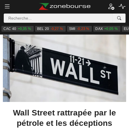
CAC 40
+0,35 %
BEL 20
-0,27 %
SMI
-0,23 %
DAX
+0,05 %
EU
Wall Street rattrapée par le
pétrole et les déceptions