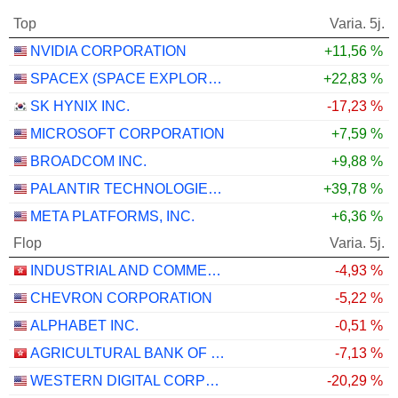
Top
Varia. 5j.
NVIDIA CORPORATION
+11,56 %
SPACEX (SPACE EXPLORATION TECHNOLOGIES)
+22,83 %
SK HYNIX INC.
-17,23 %
MICROSOFT CORPORATION
+7,59 %
BROADCOM INC.
+9,88 %
PALANTIR TECHNOLOGIES INC.
+39,78 %
META PLATFORMS, INC.
+6,36 %
Flop
Varia. 5j.
INDUSTRIAL AND COMMERCIAL BANK OF CHINA LIMITED
-4,93 %
CHEVRON CORPORATION
-5,22 %
ALPHABET INC.
-0,51 %
AGRICULTURAL BANK OF CHINA LIMITED
-7,13 %
WESTERN DIGITAL CORPORATION
-20,29 %