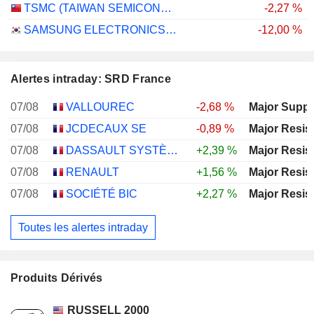
TSMC (TAIWAN SEMICONDUCTOR MANUFACTURING COMPANY)
-2,27 %
SAMSUNG ELECTRONICS CO., LTD.
-12,00 %
Alertes intraday: SRD France
07/08
VALLOUREC
-2,68 %
Major Suppo
07/08
JCDECAUX SE
-0,89 %
Major Resis
07/08
DASSAULT SYSTÈMES SE
+2,39 %
Major Resis
07/08
RENAULT
+1,56 %
Major Resis
07/08
SOCIÉTÉ BIC
+2,27 %
Major Resis
Toutes les alertes intraday
Produits Dérivés
RUSSELL 2000