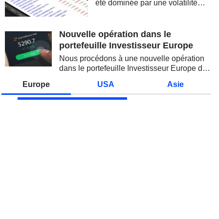
été dominée par une volatilité
spectaculaire, concentrée sur les
valeurs technologiques et les
semi-conducteurs. Les
Nouvelle opération dans le
inquiétudes sur la soutenabilité
portefeuille Investisseur Europe
des...
Nous procédons à une nouvelle opération
dans le portefeuille Investisseur Europe de
Zonebourse.
Europe
USA
Asie