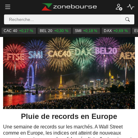
CAC 40
+0,17 %
BEL 20
+0,30 %
SMI
+0,18 %
DAX
+0,69 %
E
Pluie de records en Europe
Une semaine de records sur les marchés. A Wall Street
comme en Europe, les indices ont atteint de nouveaux