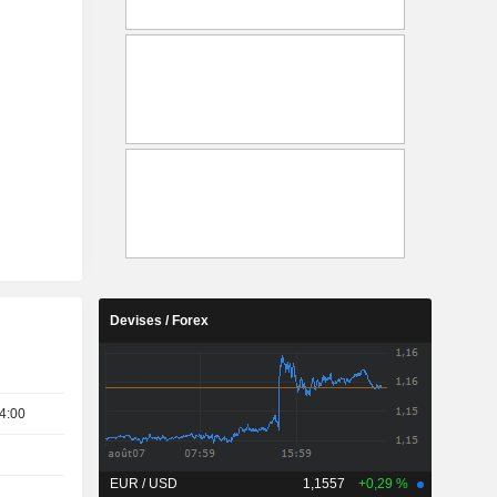
Devises / Forex
4:00
EUR / USD
1,1557
+0,29 %