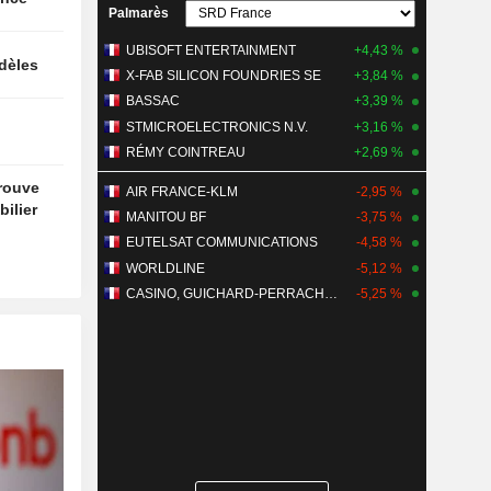
Palmarès
UBISOFT ENTERTAINMENT
+4,43 %
idèles
X-FAB SILICON FOUNDRIES SE
+3,84 %
BASSAC
+3,39 %
STMICROELECTRONICS N.V.
+3,16 %
RÉMY COINTREAU
+2,69 %
trouve
AIR FRANCE-KLM
-2,95 %
ilier
MANITOU BF
-3,75 %
EUTELSAT COMMUNICATIONS
-4,58 %
WORLDLINE
-5,12 %
CASINO, GUICHARD-PERRACHON SA
-5,25 %