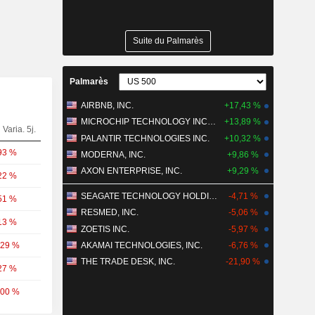
Suite du Palmarès
Palmarès
AIRBNB, INC.
+17,43 %
MICROCHIP TECHNOLOGY INCORPORATED
+13,89 %
Varia. 5j.
PALANTIR TECHNOLOGIES INC.
+10,32 %
93 %
MODERNA, INC.
+9,86 %
AXON ENTERPRISE, INC.
+9,29 %
22 %
SEAGATE TECHNOLOGY HOLDINGS PLC
-4,71 %
51 %
RESMED, INC.
-5,06 %
13 %
ZOETIS INC.
-5,97 %
,29 %
AKAMAI TECHNOLOGIES, INC.
-6,76 %
THE TRADE DESK, INC.
-21,90 %
27 %
,00 %