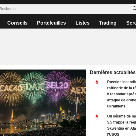
Conseils
Portefeuilles
Listes
Trading
Scr
Dernières actualités
Russie : incendi
raffinerie de la 
Krasnodar aprè
attaque de dron
ukrainiens
Un séisme de m
5,5 frappe la rég
Skwentna en Ala
l'USGS