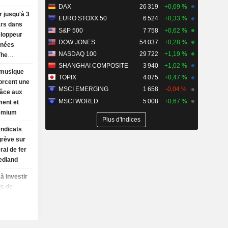
DAX
26 319
+0,69 %
r jusqu'à 3
EURO STOXX 50
6 524
+0,33 %
ars dans
S&P 500
7 758
+0,62 %
eloppeur
DOW JONES
54 037
+0,28 %
nnées
NASDAQ 100
29 722
+1,19 %
The
SHANGHAI COMPOSITE
3 940
+1,02 %
 musique
TOPIX
4 075
+0,47 %
orcent une
MSCI EMERGING
1 658
-0,04 %
râce aux
MSCI WORLD
5 008
+0,67 %
ment et
remium
Plus d'Indices
yndicats
grève sur
rai de fer
edland
à investir
ds de
ncium,
ation
ident