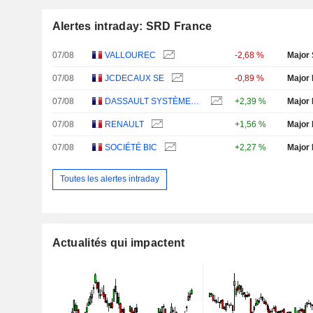
Alertes intraday: SRD France
07/08
VALLOUREC
-2,68 %
Major 
07/08
JCDECAUX SE
-0,89 %
Major 
07/08
DASSAULT SYSTÈMES SE
+2,39 %
Major 
07/08
RENAULT
+1,56 %
Major 
07/08
SOCIÉTÉ BIC
+2,27 %
Major 
Toutes les alertes intraday
Actualités qui impactent