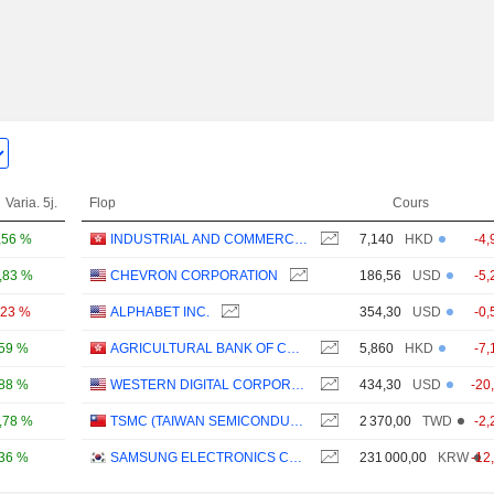
Varia. 5j.
Flop
Cours
,56 %
INDUSTRIAL AND COMMERCIAL BANK OF CHINA LIMITED
7,140
HKD
-4,
,83 %
CHEVRON CORPORATION
186,56
USD
-5,
,23 %
ALPHABET INC.
354,30
USD
-0,
,59 %
AGRICULTURAL BANK OF CHINA LIMITED
5,860
HKD
-7,
,88 %
WESTERN DIGITAL CORPORATION
434,30
USD
-20
,78 %
TSMC (TAIWAN SEMICONDUCTOR MANUFACTURING COMPANY)
2 370,00
TWD
-2,
,36 %
SAMSUNG ELECTRONICS CO., LTD.
231 000,00
KRW
-12