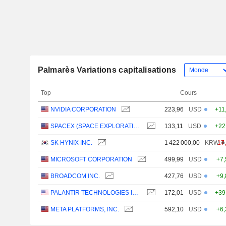
Palmarès Variations capitalisations
Top
Cours
NVIDIA CORPORATION
223,96
USD
+11
SPACEX (SPACE EXPLORATION TECHNOLOGIES)
133,11
USD
+22
SK HYNIX INC.
1 422 000,00
KRW
-17
MICROSOFT CORPORATION
499,99
USD
+7
BROADCOM INC.
427,76
USD
+9
PALANTIR TECHNOLOGIES INC.
172,01
USD
+39
META PLATFORMS, INC.
592,10
USD
+6