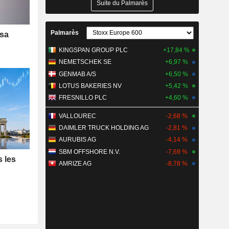
Suite du Palmarès
Palmarès
 sa
KINGSPAN GROUP PLC
+17,84 %
NEMETSCHEK SE
+6,97 %
GENMAB A/S
+6,50 %
LOTUS BAKERIES NV
+5,42 %
FRESNILLO PLC
+4,60 %
VALLOUREC
-2,68 %
DAIMLER TRUCK HOLDING AG
-2,81 %
AURUBIS AG
-4,14 %
SBM OFFSHORE N.V.
-7,69 %
s les
AMRIZE AG
-8,78 %