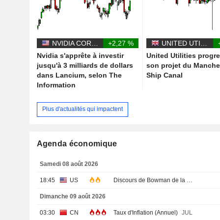
NVIDIA CORPORATION
+2,27 %
UNITED UTILITIES GROUP PLC
Nvidia s'apprête à investir
United Utilities progr
jusqu'à 3 milliards de dollars
son projet du Manche
dans Lancium, selon The
Ship Canal
Information
Plus d'actualités qui impactent
Agenda économique
Samedi 08 août 2026
18:45
US
Discours de Bowman de la Fed
Dimanche 09 août 2026
03:30
CN
Taux d'Inflation (Annuel)
JUL