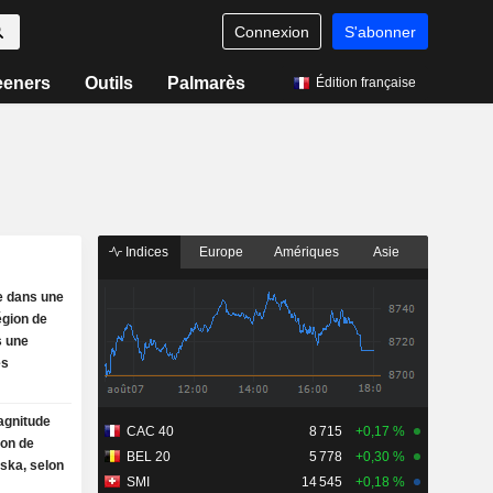
Connexion
S'abonner
eeners
Outils
Palmarès
Édition française
Indices
Europe
Amériques
Asie
e dans une
région de
s une
es
agnitude
CAC 40
8 715
+0,17 %
ion de
BEL 20
5 778
+0,30 %
ska, selon
SMI
14 545
+0,18 %