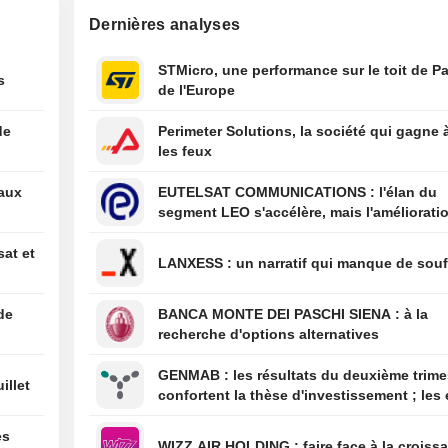
colombien prom
Dernières analyses
lutte acharnée c
criminalité et l'a
STMicro, une performance sur le toit de Pa
budgétaire lors 
s
de l'Europe
discours d'inves
01:36
L'offensive de 
contre le " tour
de
Perimeter Solutions, la société qui gagne 
naissance » se h
les feux
obstacle juridiq
un arrêt de la Co
eaux
EUTELSAT COMMUNICATIONS : l'élan du
suprême
segment LEO s'accélère, mais l'amélioratio
01:34
Les États-Unis s
rentabilité est différée
à relancer certa
sat et
activités dans l'
LANXESS : un narratif qui manque de sou
producteur d'av
Mexique
de
BANCA MONTE DEI PASCHI SIENA : à la
00:10
Le juge Alito con
recherche d'options alternatives
siégera à la Co
pour un nouvea
GENMAB : les résultats du deuxième trimestre
illet
confortent la thèse d'investissement ; les 
de diversification se poursuivent
es
WIZZ AIR HOLDING : faire face à la cro