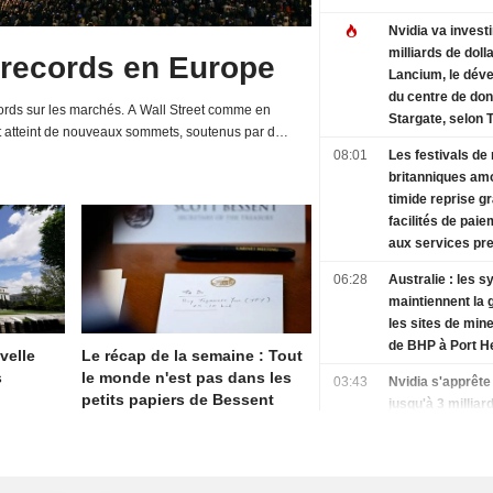
Nvidia va investi
milliards de doll
 records en Europe
Lancium, le dév
du centre de do
rds sur les marchés. A Wall Street comme en
Stargate, selon 
t atteint de nouveaux sommets, soutenus par de
Information
d'entreprises et une relative détente de la...
08:01
Les festivals de
britanniques am
timide reprise g
facilités de paie
aux services p
06:28
Australie : les s
maintiennent la 
les sites de mine
de BHP à Port H
velle
Le récap de la semaine : Tout
s
le monde n'est pas dans les
03:43
Nvidia s'apprête 
petits papiers de Bessent
jusqu'à 3 milliar
dollars dans La
selon The Inform
01:48
Le nouveau prés