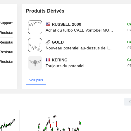
Produits Dérivés
Support Test
RUSSELL 2000
C
Achat du turbo CALL Vontobel MU13V
07
Resistance Test
GOLD
C
Resistance Test
Nouveau potentiel au-dessus de la résistance
07
Resistance Test
KERING
C
Resistance Test
Toujours du potentiel
07
Voir plus