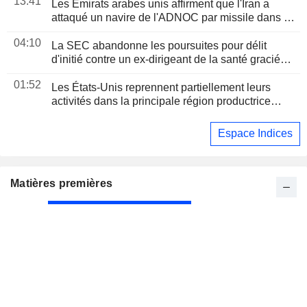
13:41
Les Émirats arabes unis affirment que l'Iran a
attaqué un navire de l'ADNOC par missile dans le
détroit d'Ormuz
04:10
La SEC abandonne les poursuites pour délit
d'initié contre un ex-dirigeant de la santé gracié
par Trump
01:52
Les États-Unis reprennent partiellement leurs
activités dans la principale région productrice
d'avocats au Mexique
Espace Indices
Matières premières