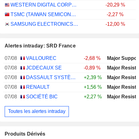
WESTERN DIGITAL CORPORATION
-20,29 %
TSMC (TAIWAN SEMICONDUCTOR MANUFACTURING COMPANY)
-2,27 %
SAMSUNG ELECTRONICS CO., LTD.
-12,00 %
Alertes intraday: SRD France
07/08
VALLOUREC
-2,68 %
07/08
JCDECAUX SE
-0,89 %
07/08
DASSAULT SYSTÈMES SE
+2,39 %
07/08
RENAULT
+1,56 %
07/08
SOCIÉTÉ BIC
+2,27 %
Toutes les alertes intraday
Produits Dérivés