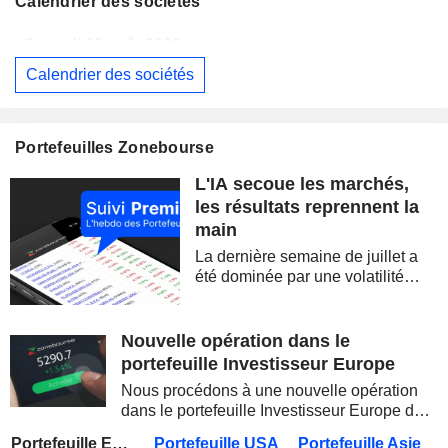
Calendrier des sociétés
Samedi 08 août 2026
Calendrier des sociétés
BERKSHIRE HATHAWAY INC.
Publication des résultats - Q2 2026
14:00
CAMBRICON TECHNOLOGIES CORPORATION LIMITED
Publication des résultats - Q2 2026
Portefeuilles Zonebourse
Samedi 08 août 2026
L'IA secoue les marchés,
WESTPAC BANKING CORPORATION
Publication des résultats - Q3 2026
AS
les résultats reprennent la
main
BARRICK MINING CORPORATION
Publication des résultats - Q2 2026
12:00
La dernière semaine de juillet a
SIMON PROPERTY GROUP, INC.
Publication des résultats - Q2 2026
été dominée par une volatilité
spectaculaire, concentrée sur les
FERGUSON ENTERPRISES INC.
Publication des résultats - Q2 2026
12:45
valeurs technologiques et les
semi-conducteurs. Les
Nouvelle opération dans le
ROCKET LAB CORPORATION
Publication des résultats - Q2 2026
inquiétudes sur la soutenabilité
portefeuille Investisseur Europe
des...
MOORE THREADS TECHNOLOGY CO., LTD.
Publication des résultats - Q2 2026
Nous procédons à une nouvelle opération
dans le portefeuille Investisseur Europe de
AMRIZE AG
Publication des résultats - Q2 2026
Zonebourse.
Portefeuille Europe
Portefeuille USA
Portefeuille Asie