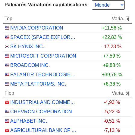
Palmarès Variations capitalisations
Top
Varia. 5j.
NVIDIA CORPORATION
+11,56 %
SPACEX (SPACE EXPLORATION TECHNOLOGIES)
+22,83 %
SK HYNIX INC.
-17,23 %
MICROSOFT CORPORATION
+7,59 %
BROADCOM INC.
+9,88 %
PALANTIR TECHNOLOGIES INC.
+39,78 %
META PLATFORMS, INC.
+6,36 %
Flop
Varia. 5j.
INDUSTRIAL AND COMMERCIAL BANK OF CHINA LIMITED
-4,93 %
CHEVRON CORPORATION
-5,22 %
ALPHABET INC.
-0,51 %
AGRICULTURAL BANK OF CHINA LIMITED
-7,13 %