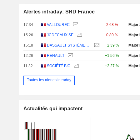
Alertes intraday: SRD France
17:34
VALLOUREC
-2,68 %
Major 
15:26
JCDECAUX SE
-0,89 %
Major 
15:18
DASSAULT SYSTÈMES SE
+2,39 %
Major 
12:26
RENAULT
+1,56 %
Major 
11:32
SOCIÉTÉ BIC
+2,27 %
Major 
Toutes les alertes intraday
Actualités qui impactent