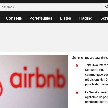
Conseils
Portefeuilles
Listes
Trading
Scr
Dernières actualités
Take-Two Interac
Software, Inc.
communique se
prévisions de ré
pour le deuxièm
trimestre fiscal 
Le Sénat améric
septembre 2026 
approuve un paq
actualise ses
sanctions contre
perspectives po