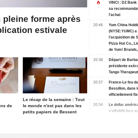
l'exercice clos 
VINCI : DZ Bank maintient
2027
sa recommandat
l'achat
 pleine forme après
20:46
Yum China Holdin
lication estivale
(NYSE:YUMC) a f
l'acquisition de
Pizza Hut Co., Lt
de Yum! Brands, 
(NYSE:YUM).
20:38
Départ de Barba
présidente exéc
Tango Therapeut
20:37
France-Le feu d
Bessillon, dans l
officiellement fi
Le récap de la semaine : Tout
20:34
Le dollar améric
ons de
le monde n'est pas dans les
s'affaiblit face 
petits papiers de Bessent
après des chiffr
l'emploi déceva
États-Unis