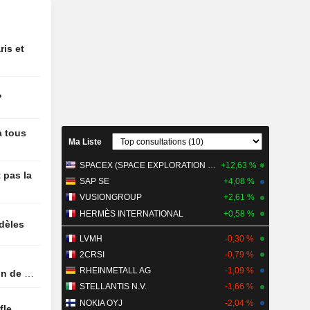
e Datadog
issance
ppenheimer
ris et
plc publie
e
exercice
?
n annonce
s au sein
à tous
Ma Liste
SPACEX (SPACE EXPLORATION TECHNOLOGIES)
+12,63 %
e la
 pas la
SAP SE
+4,08 %
andidat de
e la TSA,
VUSIONGROUP
+2,61 %
istration
HERMÈS INTERNATIONAL
+0,58 %
idèles
ation de la
tuaire
LVMH
-0,30 %
2CRSI
-0,79 %
RHEINMETALL AG
-1,09 %
n de la
STELLANTIS N.V.
-1,66 %
NOKIA OYJ
-2,04 %
ffle