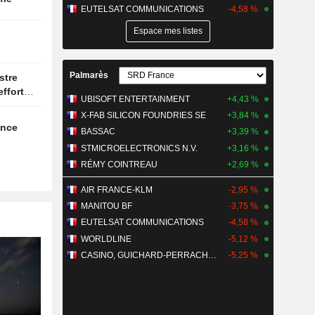
EUTELSAT COMMUNICATIONS
-4,58 %
Espace mes listes
Palmarès
efforts
UBISOFT ENTERTAINMENT
+4,43 %
X-FAB SILICON FOUNDRIES SE
+3,84 %
issance
BASSAC
+3,39 %
STMICROELECTRONICS N.V.
+3,16 %
RÉMY COINTREAU
+2,69 %
AIR FRANCE-KLM
-2,95 %
MANITOU BF
-3,75 %
EUTELSAT COMMUNICATIONS
-4,58 %
WORLDLINE
-5,12 %
CASINO, GUICHARD-PERRACHON SA
-5,25 %