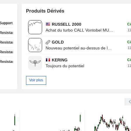
Produits Dérivés
Support Test
RUSSELL 2000
C
Achat du turbo CALL Vontobel MU13V
11
Resistance Test
GOLD
C
Resistance Test
Nouveau potentiel au-dessus de la résistance
11
Resistance Test
KERING
C
Resistance Test
Toujours du potentiel
11
Voir plus