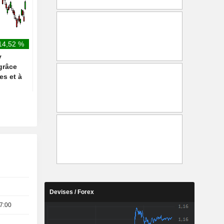
déploiement de la
trimestre
constellation de satellites
IRIS2
14,52 %
y
grâce
es et à
Devises / Forex
7:00