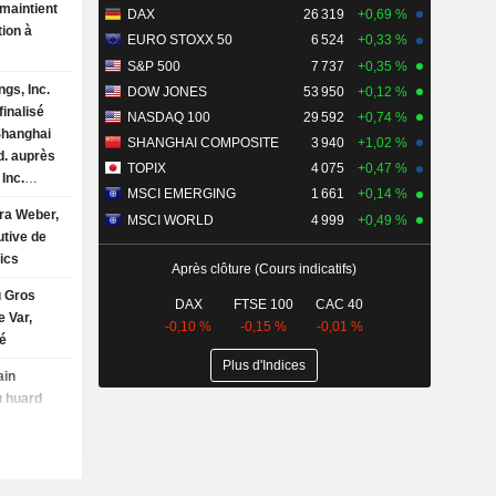
le 31 mars
DAX
26 319
+0,69 %
ion à
EURO STOXX 50
6 524
+0,33 %
S&P 500
7 737
+0,35 %
gs, Inc.
DOW JONES
53 950
+0,12 %
inalisé
NASDAQ 100
29 592
+0,74 %
 Shanghai
SHANGHAI COMPOSITE
3 940
+1,02 %
d. auprès
TOPIX
4 075
+0,47 %
Inc.
MSCI EMERGING
1 661
+0,14 %
ra Weber,
MSCI WORLD
4 999
+0,49 %
utive de
ics
Après clôture (Cours indicatifs)
u Gros
DAX
FTSE 100
CAC 40
e Var,
-0,10 %
-0,15 %
-0,01 %
xé
Plus d'Indices
ain
au huard
es de
nts aux