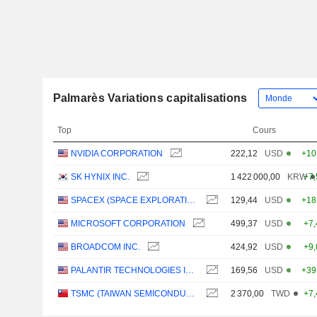
Palmarès Variations capitalisations
Top
Cours
NVIDIA CORPORATION
222,12
USD
+10
SK HYNIX INC.
1 422 000,00
KRW
+7
SPACEX (SPACE EXPLORATION TECHNOLOGIES)
129,44
USD
+18
MICROSOFT CORPORATION
499,37
USD
+7
BROADCOM INC.
424,92
USD
+9
PALANTIR TECHNOLOGIES INC.
169,56
USD
+39
TSMC (TAIWAN SEMICONDUCTOR MANUFACTURING COMPANY)
2 370,00
TWD
+7