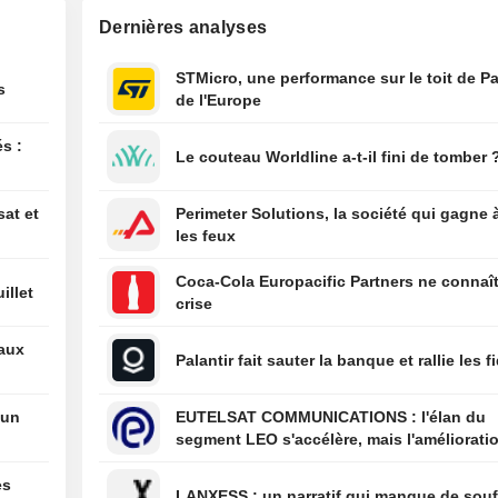
20:33
La cohorte IA d
Dernières analyses
poursuit sa cro
rapide, selon O
STMicro, une performance sur le toit de Pa
20:23
Kingspan Group 
s
de l'Europe
ses prévisions d
résultats pour l'
s :
2027
Le couteau Worldline a-t-il fini de tomber 
20:20
Intel Corporatio
des changement
sat et
Perimeter Solutions, la société qui gagne 
de sa direction
les feux
20:20
Le Sénat confirm
Coca-Cola Europacific Partners ne connaît
illet
nomination du c
crise
Trump à la tête d
alors que l'admin
eaux
Palantir fait sauter la banque et rallie les f
prône la privatis
sécurité aéropor
 un
EUTELSAT COMMUNICATIONS : l'élan du
segment LEO s'accélère, mais l'amélioratio
rentabilité est différée
es
LANXESS : un narratif qui manque de sou