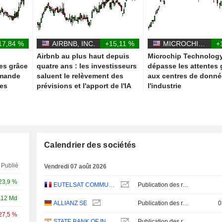
17,84 %
AIRBNB, INC.
+15,11 %
MICROCHIP TECHNOLOGY INCORPORATED
+
Airbnb au plus haut depuis
Microchip Technolog
es grâce
quatre ans : les investisseurs
dépasse les attentes 
emande
saluent le relèvement des
aux centres de donné
ées
prévisions et l'apport de l'IA
l'industrie
Calendrier des sociétés
Publié
Vendredi 07 août 2026
23,9 %
EUTELSAT COMMUNICATIONS
Publication des résultats - Annuel 2026
112 Md
ALLIANZ SE
Publication des résultats - Q2 2026
0
27,5 %
STATE BANK OF INDIA
Publication des résultats - Q1 2027