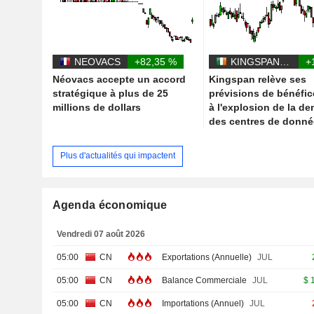
NEOVACS
+82,35 %
KINGSPAN GROUP PLC
+
Néovacs accepte un accord
Kingspan relève ses
stratégique à plus de 25
prévisions de bénéfic
millions de dollars
à l'explosion de la d
des centres de donn
Plus d'actualités qui impactent
Agenda économique
Vendredi 07 août 2026
05:00
CN
Exportations (Annuelle)
JUL
05:00
CN
Balance Commerciale
JUL
$
05:00
CN
Importations (Annuel)
JUL