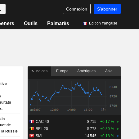
Connexion
S'abonner
eeners
Outils
Palmarès
Édition française
Indices
Europe
Amériques
Asie
tive
s
sultats
e
clos le 30
ain
et
CAC 40
8 715
+0,17 %
uet de
BEL 20
5 778
+0,30 %
 la Russie
ur
SMI
14 545
+0,18 %