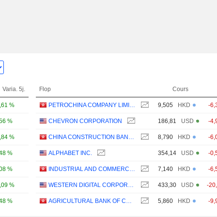
Varia. 5j.
Flop
Cours
,61 %
PETROCHINA COMPANY LIMITED
9,505
HKD
-6,
,56 %
CHEVRON CORPORATION
186,81
USD
-4,
,84 %
CHINA CONSTRUCTION BANK CORPORATION
8,790
HKD
-6,
,48 %
ALPHABET INC.
354,14
USD
-0,
,08 %
INDUSTRIAL AND COMMERCIAL BANK OF CHINA LIMITED
7,140
HKD
-6,
,09 %
WESTERN DIGITAL CORPORATION
433,30
USD
-20
,48 %
AGRICULTURAL BANK OF CHINA LIMITED
5,860
HKD
-9,