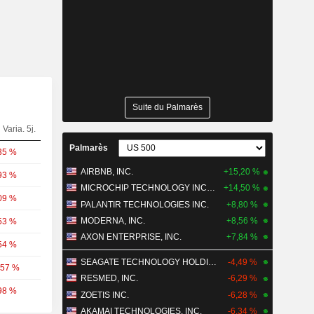
Suite du Palmarès
Varia. 5j.
Palmarès
35 %
AIRBNB, INC.
+15,20 %
93 %
MICROCHIP TECHNOLOGY INCORPORATED
+14,50 %
09 %
PALANTIR TECHNOLOGIES INC.
+8,80 %
MODERNA, INC.
+8,56 %
53 %
AXON ENTERPRISE, INC.
+7,84 %
54 %
SEAGATE TECHNOLOGY HOLDINGS PLC
-4,49 %
,57 %
RESMED, INC.
-6,29 %
98 %
ZOETIS INC.
-6,28 %
AKAMAI TECHNOLOGIES, INC.
-6,34 %