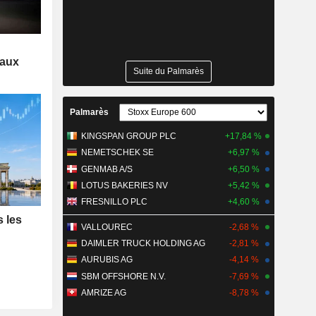
 aux
Suite du Palmarès
Palmarès
KINGSPAN GROUP PLC
+17,84 %
NEMETSCHEK SE
+6,97 %
GENMAB A/S
+6,50 %
LOTUS BAKERIES NV
+5,42 %
FRESNILLO PLC
+4,60 %
s les
VALLOUREC
-2,68 %
DAIMLER TRUCK HOLDING AG
-2,81 %
AURUBIS AG
-4,14 %
SBM OFFSHORE N.V.
-7,69 %
AMRIZE AG
-8,78 %