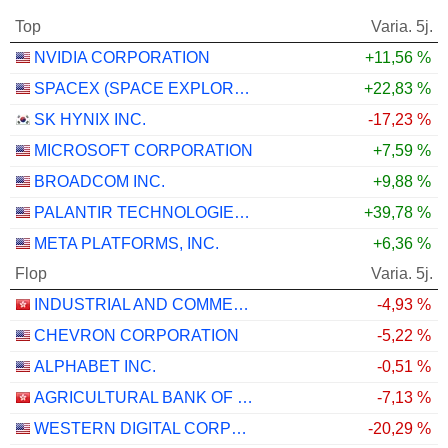
Top
Varia. 5j.
NVIDIA CORPORATION
+11,56 %
SPACEX (SPACE EXPLORATION TECHNOLOGIES)
+22,83 %
SK HYNIX INC.
-17,23 %
MICROSOFT CORPORATION
+7,59 %
BROADCOM INC.
+9,88 %
PALANTIR TECHNOLOGIES INC.
+39,78 %
META PLATFORMS, INC.
+6,36 %
Flop
Varia. 5j.
INDUSTRIAL AND COMMERCIAL BANK OF CHINA LIMITED
-4,93 %
CHEVRON CORPORATION
-5,22 %
ALPHABET INC.
-0,51 %
AGRICULTURAL BANK OF CHINA LIMITED
-7,13 %
WESTERN DIGITAL CORPORATION
-20,29 %