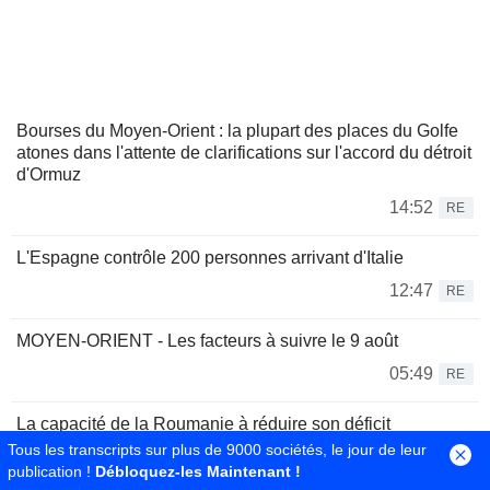
Bourses du Moyen-Orient : la plupart des places du Golfe
atones dans l'attente de clarifications sur l'accord du détroit
d'Ormuz
14:52
RE
L'Espagne contrôle 200 personnes arrivant d'Italie
12:47
RE
MOYEN-ORIENT - Les facteurs à suivre le 9 août
05:49
RE
La capacité de la Roumanie à réduire son déficit
budgétaire d'ici 2027 est cruciale pour sa notation, selon
Tous les transcripts sur plus de 9000 sociétés, le jour de leur
Moody's
publication !
Débloquez-les Maintenant !