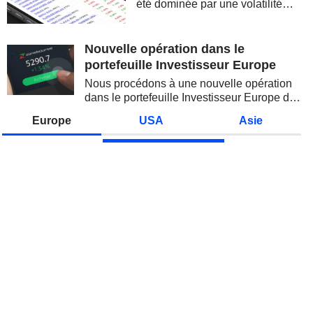
été dominée par une volatilité
spectaculaire, concentrée sur les
valeurs technologiques et les
semi-conducteurs. Les
Nouvelle opération dans le
inquiétudes sur la soutenabilité
portefeuille Investisseur Europe
des...
Nous procédons à une nouvelle opération
dans le portefeuille Investisseur Europe de
Zonebourse.
Europe
USA
Asie