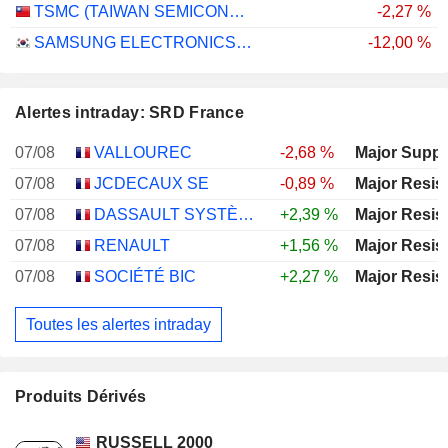
TSMC (TAIWAN SEMICONDUCTOR MANUFACTURING COMPANY)
-2,27 %
SAMSUNG ELECTRONICS CO., LTD.
-12,00 %
Alertes intraday: SRD France
07/08
VALLOUREC
-2,68 %
Major Suppo
07/08
JCDECAUX SE
-0,89 %
Major Resis
07/08
DASSAULT SYSTÈMES SE
+2,39 %
Major Resis
07/08
RENAULT
+1,56 %
Major Resis
07/08
SOCIÉTÉ BIC
+2,27 %
Major Resis
Toutes les alertes intraday
Produits Dérivés
RUSSELL 2000