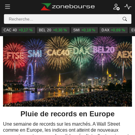
CAC 40
+0,17 %
BEL 20
+0,30 %
SMI
+0,18 %
DAX
+0,69 %
E
Pluie de records en Europe
Une semaine de records sur les marchés. A Wall Street
comme en Europe, les indices ont atteint de nouveaux