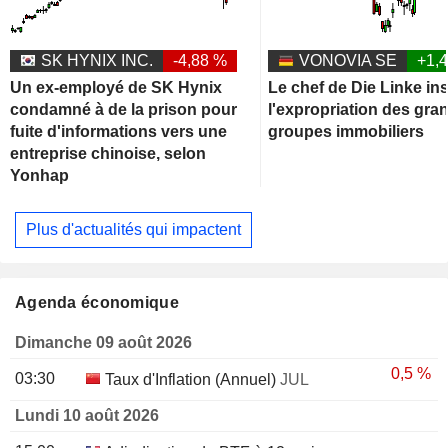
SK HYNIX INC.
-4,88 %
VONOVIA SE
+1,
Un ex-employé de SK Hynix
Le chef de Die Linke ins
condamné à de la prison pour
l'expropriation des gra
fuite d'informations vers une
groupes immobiliers
entreprise chinoise, selon
Yonhap
Plus d'actualités qui impactent
Agenda économique
Dimanche 09 août 2026
0,5 %
03:30
Taux d'Inflation (Annuel)
JUL
Lundi 10 août 2026