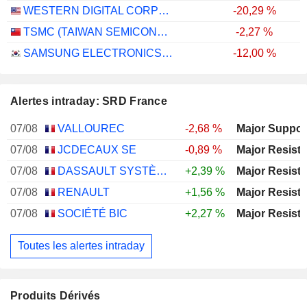
WESTERN DIGITAL CORPORATION
-20,29 %
TSMC (TAIWAN SEMICONDUCTOR MANUFACTURING COMPANY)
-2,27 %
SAMSUNG ELECTRONICS CO., LTD.
-12,00 %
Alertes intraday: SRD France
07/08
VALLOUREC
-2,68 %
07/08
JCDECAUX SE
-0,89 %
07/08
DASSAULT SYSTÈMES SE
+2,39 %
07/08
RENAULT
+1,56 %
07/08
SOCIÉTÉ BIC
+2,27 %
Toutes les alertes intraday
Produits Dérivés