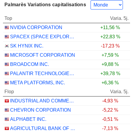
Palmarès Variations capitalisations
Top
Varia. 5j.
NVIDIA CORPORATION
+11,56 %
SPACEX (SPACE EXPLORATION TECHNOLOGIES)
+22,83 %
SK HYNIX INC.
-17,23 %
MICROSOFT CORPORATION
+7,59 %
BROADCOM INC.
+9,88 %
PALANTIR TECHNOLOGIES INC.
+39,78 %
META PLATFORMS, INC.
+6,36 %
Flop
Varia. 5j.
INDUSTRIAL AND COMMERCIAL BANK OF CHINA LIMITED
-4,93 %
CHEVRON CORPORATION
-5,22 %
ALPHABET INC.
-0,51 %
AGRICULTURAL BANK OF CHINA LIMITED
-7,13 %