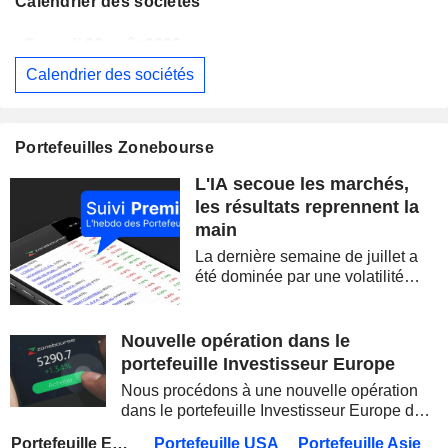
Calendrier des sociétés
Samedi 08 août 2026
Calendrier des sociétés
BERKSHIRE HATHAWAY INC.
Publication des résultats - Q2 2026
14:00
CAMBRICON TECHNOLOGIES CORPORATION LIMITED
Publication des résultats - Q2 2026
Portefeuilles Zonebourse
Samedi 08 août 2026
L'IA secoue les marchés,
WESTPAC BANKING CORPORATION
Publication des résultats - Q3 2026
AS
les résultats reprennent la
main
BARRICK MINING CORPORATION
Publication des résultats - Q2 2026
12:00
La dernière semaine de juillet a
SIMON PROPERTY GROUP, INC.
Publication des résultats - Q2 2026
été dominée par une volatilité
spectaculaire, concentrée sur les
FERGUSON ENTERPRISES INC.
Publication des résultats - Q2 2026
12:45
valeurs technologiques et les
semi-conducteurs. Les
Nouvelle opération dans le
ROCKET LAB CORPORATION
Publication des résultats - Q2 2026
inquiétudes sur la soutenabilité
portefeuille Investisseur Europe
des...
MOORE THREADS TECHNOLOGY CO., LTD.
Publication des résultats - Q2 2026
Nous procédons à une nouvelle opération
dans le portefeuille Investisseur Europe de
AMRIZE AG
Publication des résultats - Q2 2026
Zonebourse.
Portefeuille Europe
Portefeuille USA
Portefeuille Asie