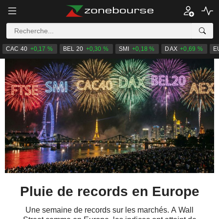
CAC 40
+0,17 %
BEL 20
+0,30 %
SMI
+0,18 %
DAX
+0,69 %
E
Pluie de records en Europe
Une semaine de records sur les marchés. A Wall