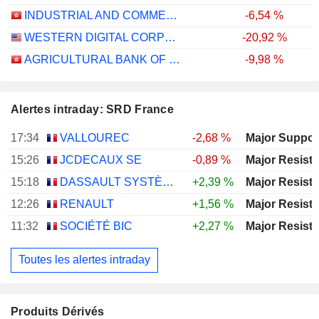
INDUSTRIAL AND COMMERCIAL BANK OF CHINA LIMITED
-6,54 %
WESTERN DIGITAL CORPORATION
-20,92 %
AGRICULTURAL BANK OF CHINA LIMITED
-9,98 %
Alertes intraday: SRD France
17:34
VALLOUREC
-2,68 %
15:26
JCDECAUX SE
-0,89 %
15:18
DASSAULT SYSTÈMES SE
+2,39 %
12:26
RENAULT
+1,56 %
11:32
SOCIÉTÉ BIC
+2,27 %
Toutes les alertes intraday
Produits Dérivés