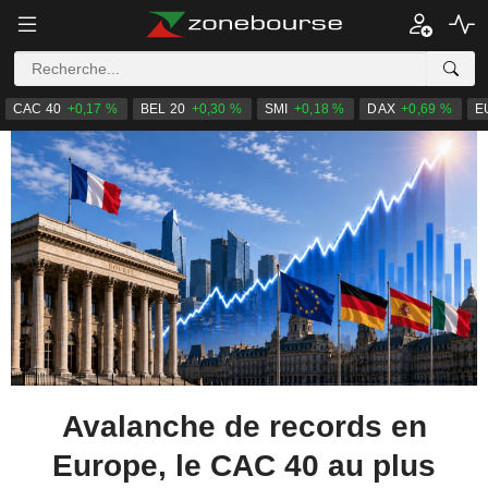
CAC 40
+0,17 %
BEL 20
+0,30 %
SMI
+0,18 %
DAX
+0,69 %
E
Avalanche de records en
Europe, le CAC 40 au plus