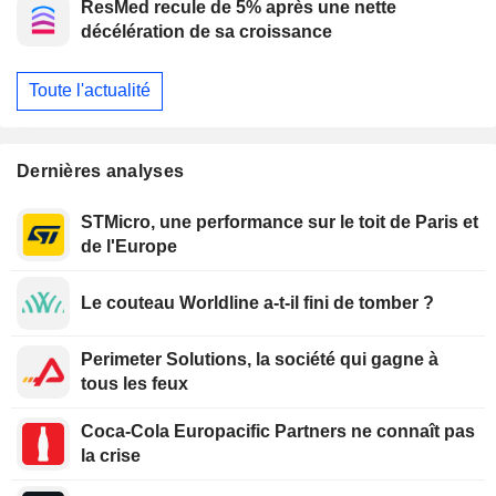
ResMed recule de 5% après une nette
consommation, selon Morgan Stanley
décélération de sa croissance
Toute l'actualité
Dernières analyses
STMicro, une performance sur le toit de Paris et
de l'Europe
Le couteau Worldline a-t-il fini de tomber ?
Perimeter Solutions, la société qui gagne à
tous les feux
Coca-Cola Europacific Partners ne connaît pas
la crise