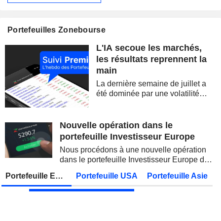
ALLIANZ SE
Publication des résultats - Q2 2026
07:00
Portefeuilles Zonebourse
STATE BANK OF INDIA
Publication des résultats - Q1 2027
L'IA secoue les marchés,
OVERSEA-CHINESE BANKING CORPORATION LIMITED
Publication des résultats - Q2 2026
les résultats reprennent la
main
MUNICH RE
Publication des résultats - Q2 2026
La dernière semaine de juillet a
JAPAN POST BANK CO., LTD.
Publication des résultats - Q1 2027
été dominée par une volatilité
spectaculaire, concentrée sur les
ADNOC GAS PLC
Publication des résultats - Q2 2026
valeurs technologiques et les
semi-conducteurs. Les
Nouvelle opération dans le
KDDI CORPORATION
Publication des résultats - Q1 2027
AS
inquiétudes sur la soutenabilité
portefeuille Investisseur Europe
des...
UNITED OVERSEAS BANK LIMITED
Publication des résultats - Q2 2026
Nous procédons à une nouvelle opération
dans le portefeuille Investisseur Europe de
FUJIKURA LTD.
Publication des résultats - Q1 2027
Zonebourse.
Portefeuille Europe
Portefeuille USA
Portefeuille Asie