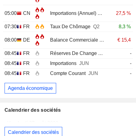
05:00
CN
Importations (Annuel)
JUL
27,5 %
07:30
FR
Taux De Chômage
Q2
8,3 %
08:00
DE
Balance Commerciale
JUN
€
15,4
08:45
FR
Réserves De Change
JUL
-
08:45
FR
Importations
JUN
-
08:45
FR
Compte Courant
JUN
-
Agenda économique
Calendrier des sociétés
Vendredi 07 août 2026
Calendrier des sociétés
EUTELSAT COMMUNICATIONS
Publication des résultats - Annuel 2026