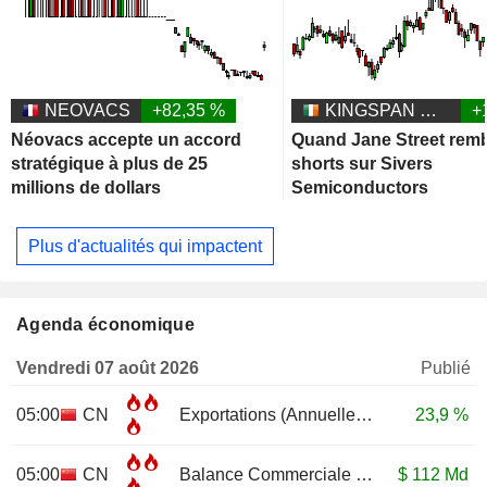
NEOVACS
+82,35 %
KINGSPAN GROUP PLC
+
Néovacs accepte un accord
Quand Jane Street remb
stratégique à plus de 25
shorts sur Sivers
millions de dollars
Semiconductors
Plus d'actualités qui impactent
Agenda économique
Vendredi 07 août 2026
Publié
05:00
CN
Exportations (Annuelle)
JUL
23,9 %
05:00
CN
Balance Commerciale
JUL
$
112 Md