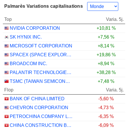
Palmarès Variations capitalisations
Top
Varia. 5j.
NVIDIA CORPORATION
+10,81 %
SK HYNIX INC.
+7,56 %
MICROSOFT CORPORATION
+8,14 %
SPACEX (SPACE EXPLORATION TECHNOLOGIES)
+19,86 %
BROADCOM INC.
+8,94 %
PALANTIR TECHNOLOGIES INC.
+38,28 %
TSMC (TAIWAN SEMICONDUCTOR MANUFACTURING COMPANY)
+7,48 %
Flop
Varia. 5j.
BANK OF CHINA LIMITED
-5,60 %
CHEVRON CORPORATION
-4,73 %
PETROCHINA COMPANY LIMITED
-6,35 %
CHINA CONSTRUCTION BANK CORPORATION
-6,09 %