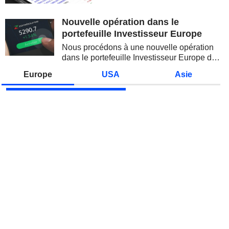
valeurs technologiques et les
semi-conducteurs. Les
Nouvelle opération dans le
inquiétudes sur la soutenabilité
portefeuille Investisseur Europe
des...
Nous procédons à une nouvelle opération
dans le portefeuille Investisseur Europe de
Zonebourse.
Europe
USA
Asie