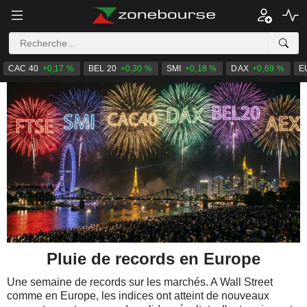
CAC 40
+0,17 %
BEL 20
+0,30 %
SMI
+0,18 %
DAX
+0,69 %
E
Pluie de records en Europe
Une semaine de records sur les marchés. A Wall Street
comme en Europe, les indices ont atteint de nouveaux