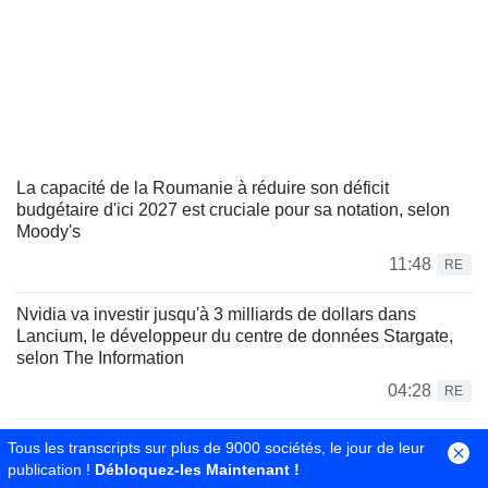
La capacité de la Roumanie à réduire son déficit
budgétaire d'ici 2027 est cruciale pour sa notation, selon
Moody's
11:48
RE
Nvidia va investir jusqu'à 3 milliards de dollars dans
Lancium, le développeur du centre de données Stargate,
selon The Information
04:28
RE
Nvidia s'apprête à investir jusqu'à 3 milliards de dollars
Tous les transcripts sur plus de 9000 sociétés, le jour de leur
dans Lancium, selon The Information
publication !
Débloquez-les Maintenant !