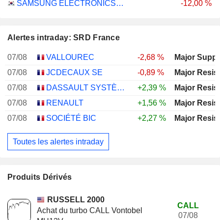
SAMSUNG ELECTRONICS CO., LTD.
-12,00 %
Alertes intraday: SRD France
07/08
VALLOUREC
-2,68 %
Major Suppo
07/08
JCDECAUX SE
-0,89 %
Major Resis
07/08
DASSAULT SYSTÈMES SE
+2,39 %
Major Resis
07/08
RENAULT
+1,56 %
Major Resis
07/08
SOCIÉTÉ BIC
+2,27 %
Major Resis
Toutes les alertes intraday
Produits Dérivés
RUSSELL 2000
CALL
Achat du turbo CALL Vontobel
07/08