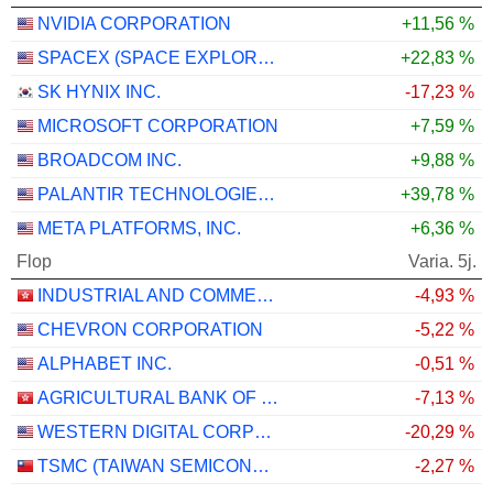
NVIDIA CORPORATION
+11,56 %
SPACEX (SPACE EXPLORATION TECHNOLOGIES)
+22,83 %
SK HYNIX INC.
-17,23 %
MICROSOFT CORPORATION
+7,59 %
BROADCOM INC.
+9,88 %
PALANTIR TECHNOLOGIES INC.
+39,78 %
META PLATFORMS, INC.
+6,36 %
Flop
Varia. 5j.
INDUSTRIAL AND COMMERCIAL BANK OF CHINA LIMITED
-4,93 %
CHEVRON CORPORATION
-5,22 %
ALPHABET INC.
-0,51 %
AGRICULTURAL BANK OF CHINA LIMITED
-7,13 %
WESTERN DIGITAL CORPORATION
-20,29 %
TSMC (TAIWAN SEMICONDUCTOR MANUFACTURING COMPANY)
-2,27 %