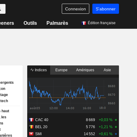
Connexion
S'abonner
eeners
Outils
Palmarès
Édition française
Indices
Europe
Amériques
Asie
ergents
çon
ttage
 tech
s haut
 les
CAC 40
8 669
+0,03 %
ns
BEL 20
5 776
+1,21 %
x
SMI
14 552
+0,61 %
anières