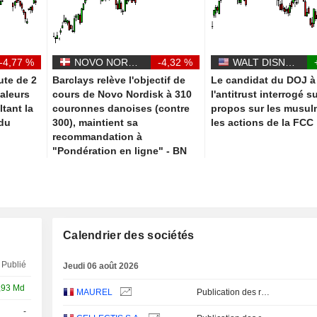
-4,77 %
NOVO NORDISK A/S
-4,32 %
WALT DISNEY COMPANY (THE)
ute de 2
Barclays relève l'objectif de
Le candidat du DOJ à
aleurs
cours de Novo Nordisk à 310
l'antitrust interrogé s
tant la
couronnes danoises (contre
propos sur les musul
 du
300), maintient sa
les actions de la FCC
recommandation à
"Pondération en ligne" - BN
Calendrier des sociétés
Publié
Jeudi 06 août 2026
,93 Md
MAUREL
Publication des résultats - Q2 2026
-
Q2