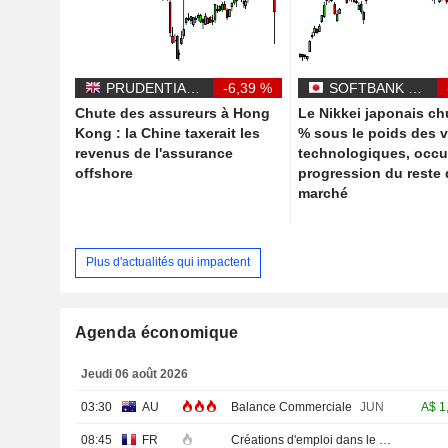
PRUDENTIAL PLC
-6,39 %
SOFTBANK GROUP CORP.
Chute des assureurs à Hong
Le Nikkei japonais ch
Kong : la Chine taxerait les
% sous le poids des v
revenus de l'assurance
technologiques, occul
offshore
progression du reste
marché
Plus d'actualités qui impactent
Agenda économique
Jeudi 06 août 2026
03:30
AU
Balance Commerciale
JUN
A$
1
08:45
FR
Créations d'emploi dans le secteur privé non agricole (Trimestriel)