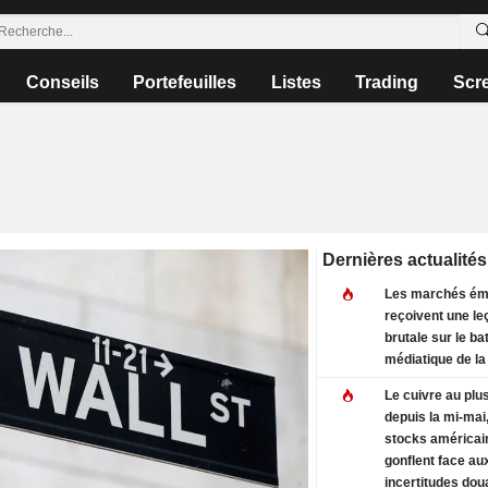
Conseils
Portefeuilles
Listes
Trading
Scr
Dernières actualités
Les marchés ém
reçoivent une le
brutale sur le ba
médiatique de la
Le cuivre au plu
depuis la mi-mai,
stocks américai
gonflent face au
incertitudes dou