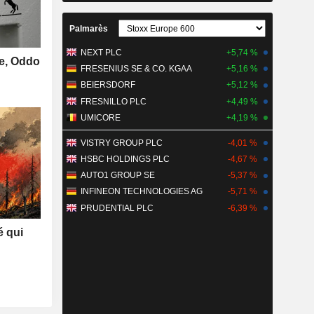
Palmarès
NEXT PLC
+5,74 %
se, Oddo
FRESENIUS SE & CO. KGAA
+5,16 %
BEIERSDORF
+5,12 %
FRESNILLO PLC
+4,49 %
UMICORE
+4,19 %
VISTRY GROUP PLC
-4,01 %
HSBC HOLDINGS PLC
-4,67 %
AUTO1 GROUP SE
-5,37 %
INFINEON TECHNOLOGIES AG
-5,71 %
PRUDENTIAL PLC
-6,39 %
é qui