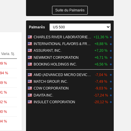
Suite du Palmarès
Palmarès
CHARLES RIVER LABORATORIES INTERNATIONAL, INC.
+11,36 %
INTERNATIONAL FLAVORS & FRAGRANCES INC.
+8,88 %
ASSURANT, INC.
+7,20 %
Varia. 5j.
NEWMONT CORPORATION
+6,71 %
09 %
BOOKING HOLDINGS INC.
+6,56 %
,94 %
AMD (ADVANCED MICRO DEVICES)
-7,04 %
MATCH GROUP, INC.
-7,49 %
49 %
CDW CORPORATION
-9,03 %
91 %
DAVITA INC.
-17,24 %
32 %
INSULET CORPORATION
-20,12 %
80 %
04 %