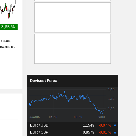
l'impôt sur le revenu des
9 % sur un an au deu
vendeurs dès le 1er novembre
trimestre
+3,65 %
ur ses
mans et
Devises / Forex
EUR / USD
1,1549
-0,07 %
EUR / GBP
0,8579
-0,01 %