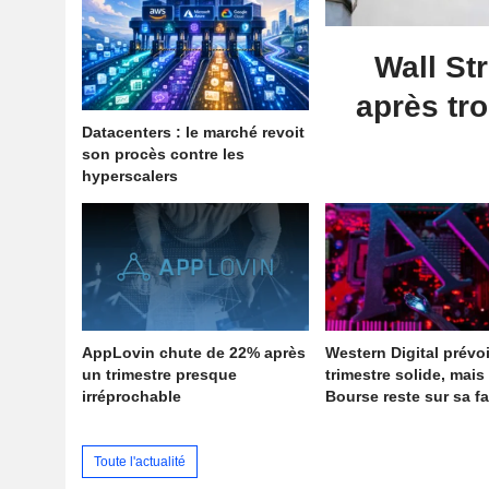
Wall St
après tro
Datacenters : le marché revoit
son procès contre les
hyperscalers
AppLovin chute de 22% après
Western Digital prévo
un trimestre presque
trimestre solide, mais 
irréprochable
Bourse reste sur sa f
Toute l'actualité