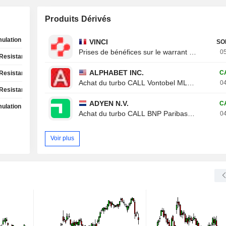
Produits Dérivés
ulation Phase
VINCI
SO
Prises de bénéfices sur le warrant CALL Von
05
Resistance Test
ALPHABET INC.
C
Resistance Test
Achat du turbo CALL Vontobel ML19V
04
Resistance Test
ADYEN N.V.
C
ulation Phase
Achat du turbo CALL BNP Paribas 788XB
04
Voir plus