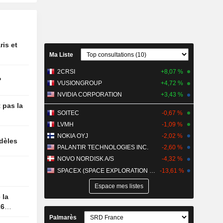
teront
evenu des
 1er
ris et
t
Ma Liste
cteurs à
2CRSI
+8,07 %
?
VUSIONGROUP
+4,72 %
Trust
NVIDIA CORPORATION
+3,43 %
rs
 pas la
SOITEC
-0,67 %
LVMH
-1,09 %
ilure de
dette
NOKIA OYJ
-2,02 %
idèles
s
PALANTIR TECHNOLOGIES INC.
-2,60 %
NOVO NORDISK A/S
-4,32 %
selon le
SPACEX (SPACE EXPLORATION TECHNOLOGIES)
-13,61 %
emasek,
Espace mes listes
 une
742
26
rs pour
Palmarès
 en bourse