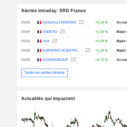
Alertes intraday: SRD France
05/08
DASSAULT AVIATION
+0,19 %
Accum
05/08
SODEXO
+1,33 %
Major 
05/08
AXA
+0,09 %
Major 
05/08
EUROFINS SCIENTIFIC SE
+1,25 %
Major 
05/08
VUSIONGROUP
+4,72 %
Accum
Toutes les alertes intraday
Actualités qui impactent