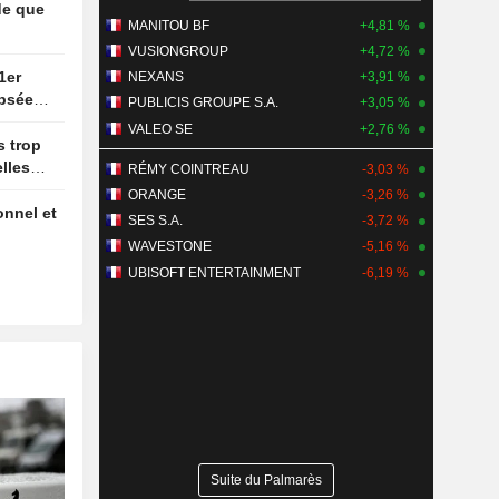
MANITOU BF
+4,81 %
VUSIONGROUP
+4,72 %
NEXANS
+3,91 %
ipsée
PUBLICIS GROUPE S.A.
+3,05 %
ture des
VALEO SE
+2,76 %
lles
RÉMY COINTREAU
-3,03 %
ORANGE
-3,26 %
SES S.A.
-3,72 %
WAVESTONE
-5,16 %
UBISOFT ENTERTAINMENT
-6,19 %
Suite du Palmarès