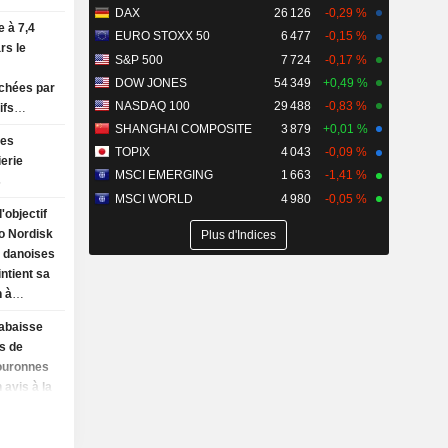
DAX
26 126
-0,29 %
 à 7,4
EURO STOXX 50
6 477
-0,15 %
rs le
S&P 500
7 724
-0,17 %
DOW JONES
54 349
+0,49 %
uchées par
NASDAQ 100
29 488
-0,83 %
ifs
cains
SHANGHAI COMPOSITE
3 879
+0,01 %
ses
TOPIX
4 043
-0,09 %
ierie
MSCI EMERGING
1 663
-1,41 %
s
MSCI WORLD
4 980
-0,05 %
'objectif
o Nordisk
Plus d'Indices
 danoises
ntient sa
 à
ligne" -
abaisse
rs de
ouronnes
 avis à la