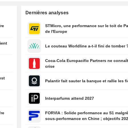
plateformes d'e-
commerce collec
Dernières analyses
l'impôt sur le r
vendeurs dès le
fre
STMicro, une performance sur le toit de Pa
novembre
06:12
Actions France e
de l'Europe
Benelux : les fa
suivre
ient
Le couteau Worldline a-t-il fini de tomber 
06:11
F&C Investment 
publie ses valeu
Coca-Cola Europacific Partners ne connaît
liquidatives
crise
06:11
Ares réduit la vo
son véhicule de 
est
Palantir fait sauter la banque et rallie les f
privée après de
réticences
d'investisseurs, 
Interparfums attend 2027
FT
06:03
Soutenue par T
Shiprocket vise
fre
FORVIA : Solide performance au S1 malgré la
valorisation de 
sous-performance en Chine ; objectifs 20
millions de dolla
confirmés, désendettement en bonne voie
son introduction