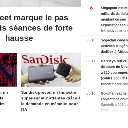
Singapour estime
milliards de dolla
reet marque le pas
montant de ses
exportations to
is séances de forte
les nouveaux tar
hausse
douaniers améri
06:18
Sogeclair cède 
activités d'ingén
dédiées à Airbu
06:17
Barclays relève l
de cours de Nov
à 310 couronnes
(contre 300), mai
recommandation
"Pondération en 
it un
Sandisk prévoit un trimestre
06:16
Goldman Sachs 
BN
la
supérieur aux attentes grâce à
l'objectif de cou
aim
la demande en mémoire pour
Sandvik à 326 c
l'IA
(330), réitère son
vente - BN
06:14
Indonésie : les