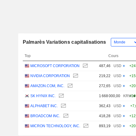
Palmarès Variations capitalisations
Top
Cours
MICROSOFT CORPORATION
487,46
USD
+24
NVIDIA CORPORATION
219,22
USD
+15
AMAZON.COM, INC.
272,65
USD
+20
SK HYNIX INC.
1 668 000,00
KRW
+19
ALPHABET INC.
362,43
USD
+7
BROADCOM INC.
418,28
USD
+12
MICRON TECHNOLOGY, INC.
893,19
USD
+20