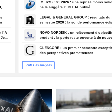
u
IMERYS : S1 2026 : une reprise moins solide que
réduite en Inde
l,
ne le suggère l'EBITDA publié
es
LEGAL & GENERAL GROUP : résultats du 1er
um
semestre 2026 : la solide performance écl
par la solvabilité et l'évolution de la struc
bénéfices
 l'IA
NOVO NORDISK : un relèvement d'objectifs trop
 Jeff
prudent ; la porte reste ouverte à de nouve
surprises
GLENCORE : un premier semestre exceptionnel et
des perspectives prometteuses
Toutes les analyses