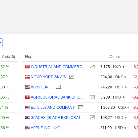
Varia. 5j.
Flop
Cours
,82 %
INDUSTRIAL AND COMMERCIAL BANK OF CHINA LIMITED
7,175
HKD
-6,
,37 %
NOVO NORDISK A/S
294,30
DKK
-12
,30 %
ABBVIE INC.
246,20
USD
-6,
,06 %
AGRICULTURAL BANK OF CHINA LIMITED
5,930
HKD
-8,
,64 %
ELI LILLY AND COMPANY
1 169,86
USD
-3,
,95 %
SPACEX (SPACE EXPLORATION TECHNOLOGIES)
108,27
USD
-3,
,86 %
APPLE INC.
311,00
USD
-8,