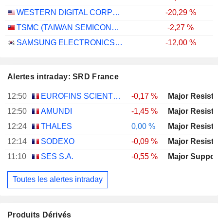
WESTERN DIGITAL CORPORATION
-20,29 %
TSMC (TAIWAN SEMICONDUCTOR MANUFACTURING COMPANY)
-2,27 %
SAMSUNG ELECTRONICS CO., LTD.
-12,00 %
Alertes intraday: SRD France
12:50
EUROFINS SCIENTIFIC SE
-0,17 %
12:50
AMUNDI
-1,45 %
12:24
THALES
0,00 %
12:14
SODEXO
-0,09 %
11:10
SES S.A.
-0,55 %
Toutes les alertes intraday
Produits Dérivés