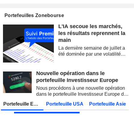
BARRICK MINING CORPORATION
Publication des résultats - Q2 2026
12:00
Portefeuilles Zonebourse
SIMON PROPERTY GROUP, INC.
Publication des résultats - Q2 2026
L'IA secoue les marchés,
FERGUSON ENTERPRISES INC.
Publication des résultats - Q2 2026
12:45
les résultats reprennent la
main
ROCKET LAB CORPORATION
Publication des résultats - Q2 2026
La dernière semaine de juillet a
MOORE THREADS TECHNOLOGY CO., LTD.
Publication des résultats - Q2 2026
été dominée par une volatilité
spectaculaire, concentrée sur les
AMRIZE AG
Publication des résultats - Q2 2026
valeurs technologiques et les
semi-conducteurs. Les
Nouvelle opération dans le
JBS N.V.
Publication des résultats - Q2 2026
inquiétudes sur la soutenabilité
portefeuille Investisseur Europe
des...
GEA GROUP AG
Publication des résultats - Q2 2026
Nous procédons à une nouvelle opération
dans le portefeuille Investisseur Europe de
Lundi 10 août 2026
Zonebourse.
Portefeuille Europe
Portefeuille USA
Portefeuille Asie
VIEL & CIE
Publication des résultats - Q2 2026