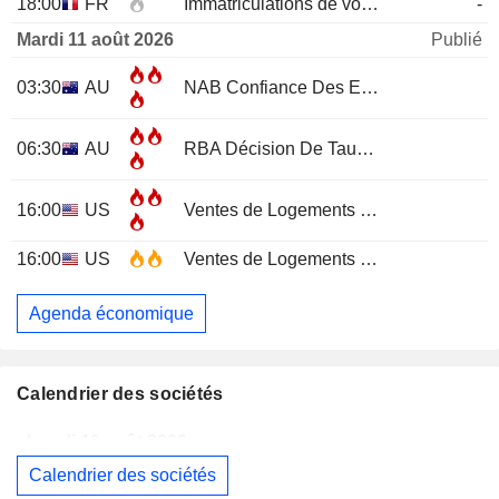
18:00
FR
Immatriculations de voitures neuves (annuelles)
-
Mardi 11 août 2026
Publié
03:30
AU
NAB Confiance Des Entreprises
JUL
06:30
AU
RBA Décision De Taux D'Intérêt
16:00
US
Ventes de Logements Existants
JUL
16:00
US
Ventes de Logements Existants (Mensuel)
Agenda économique
Calendrier des sociétés
Lundi 10 août 2026
Calendrier des sociétés
WESTPAC BANKING CORPORATION
Publication des résultats - Q3 2026
AS