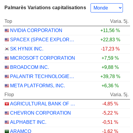
Palmarès Variations capitalisations
Top
Varia. 5j.
NVIDIA CORPORATION
+11,56 %
SPACEX (SPACE EXPLORATION TECHNOLOGIES)
+22,83 %
SK HYNIX INC.
-17,23 %
MICROSOFT CORPORATION
+7,59 %
BROADCOM INC.
+9,88 %
PALANTIR TECHNOLOGIES INC.
+39,78 %
META PLATFORMS, INC.
+6,36 %
Flop
Varia. 5j.
AGRICULTURAL BANK OF CHINA LIMITED
-4,85 %
CHEVRON CORPORATION
-5,22 %
ALPHABET INC.
-0,51 %
ARAMCO
-1,62 %