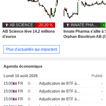
AB SCIENCE
-20,20 %
INNATE PHARMA
+
AB Science lève 14,2 millions
Innate Pharma s'allie à
d'euros
Orphan Biovitrum AB (S
Plus d'actualités qui impactent
Agenda économique
Lundi 10 août 2026
Publié
15:00
FR
Adjudication de BTF à 12 mois
-
15:00
FR
Adjudication de BTF à 6 mois
-
15:00
FR
Adjudication de BTF à 3 mois
-