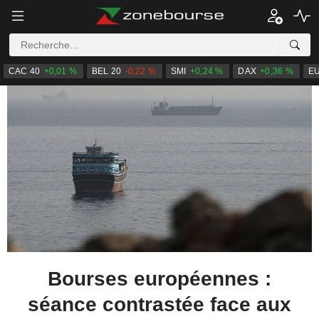
CAC 40
+0,01 %
BEL 20
-0,22 %
SMI
+0,24 %
DAX
+0,36 %
E
Bourses européennes :
séance contrastée face aux