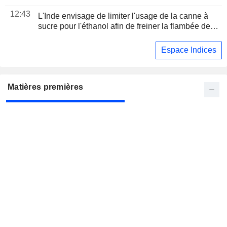
proche de sa " valeur réelle » à 96 pour un dollar
12:43
L'Inde envisage de limiter l'usage de la canne à
sucre pour l'éthanol afin de freiner la flambée des
cours du sucre
Espace Indices
Matières premières