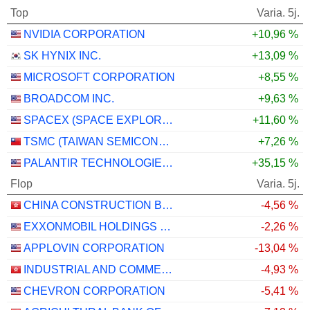
Top
Varia. 5j.
NVIDIA CORPORATION
+10,96 %
SK HYNIX INC.
+13,09 %
MICROSOFT CORPORATION
+8,55 %
BROADCOM INC.
+9,63 %
SPACEX (SPACE EXPLORATION TECHNOLOGIES)
+11,60 %
TSMC (TAIWAN SEMICONDUCTOR MANUFACTURING COMPANY)
+7,26 %
PALANTIR TECHNOLOGIES INC.
+35,15 %
Flop
Varia. 5j.
CHINA CONSTRUCTION BANK CORPORATION
-4,56 %
EXXONMOBIL HOLDINGS CORPORATION
-2,26 %
APPLOVIN CORPORATION
-13,04 %
INDUSTRIAL AND COMMERCIAL BANK OF CHINA LIMITED
-4,93 %
CHEVRON CORPORATION
-5,41 %