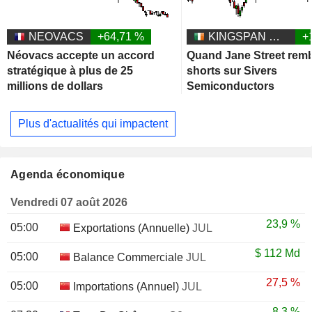
NEOVACS
+64,71 %
KINGSPAN GROUP PLC
+
Néovacs accepte un accord
Quand Jane Street remb
stratégique à plus de 25
shorts sur Sivers
millions de dollars
Semiconductors
Plus d'actualités qui impactent
Agenda économique
Vendredi 07 août 2026
23,9 %
05:00
Exportations (Annuelle)
JUL
$
112 Md
05:00
Balance Commerciale
JUL
27,5 %
05:00
Importations (Annuel)
JUL
8,3 %