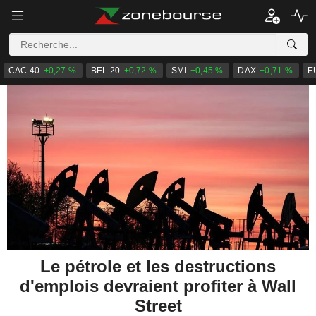
CAC 40
+0,27 %
BEL 20
+0,72 %
SMI
+0,45 %
DAX
+0,71 %
E
Le pétrole et les destructions
d'emplois devraient profiter à Wall
Street