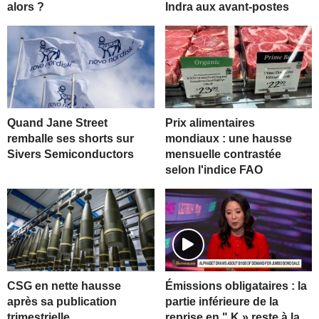
alors ?
Indra aux avant-postes
Quand Jane Street
Prix alimentaires
remballe ses shorts sur
mondiaux : une hausse
Sivers Semiconductors
mensuelle contrastée
selon l'indice FAO
CSG en nette hausse
Émissions obligataires : la
après sa publication
partie inférieure de la
trimestrielle
reprise en " K » reste à la