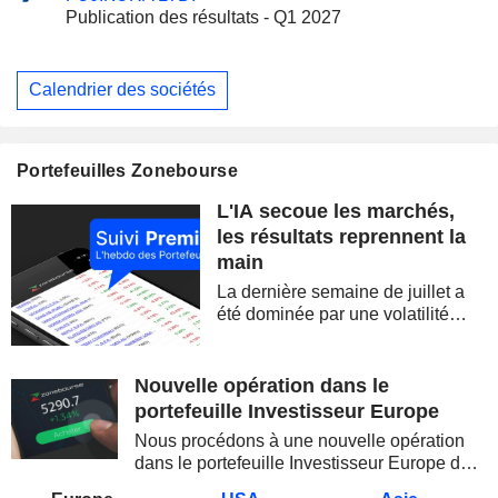
Publication des résultats - Q1 2027
Calendrier des sociétés
Portefeuilles Zonebourse
L'IA secoue les marchés,
les résultats reprennent la
main
La dernière semaine de juillet a
été dominée par une volatilité
spectaculaire, concentrée sur les
valeurs technologiques et les
semi-conducteurs. Les
Nouvelle opération dans le
inquiétudes sur la soutenabilité
portefeuille Investisseur Europe
des...
Nous procédons à une nouvelle opération
dans le portefeuille Investisseur Europe de
Zonebourse.