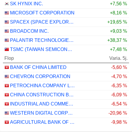
SK HYNIX INC.
+7,56 %
MICROSOFT CORPORATION
+8,16 %
SPACEX (SPACE EXPLORATION TECHNOLOGIES)
+19,65 %
BROADCOM INC.
+9,03 %
PALANTIR TECHNOLOGIES INC.
+38,37 %
TSMC (TAIWAN SEMICONDUCTOR MANUFACTURING COMPANY)
+7,48 %
Flop
Varia. 5j.
BANK OF CHINA LIMITED
-5,60 %
CHEVRON CORPORATION
-4,70 %
PETROCHINA COMPANY LIMITED
-6,35 %
CHINA CONSTRUCTION BANK CORPORATION
-6,09 %
INDUSTRIAL AND COMMERCIAL BANK OF CHINA LIMITED
-6,54 %
WESTERN DIGITAL CORPORATION
-20,96 %
AGRICULTURAL BANK OF CHINA LIMITED
-9,98 %