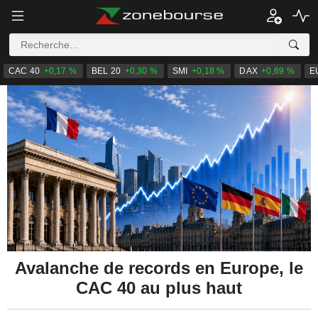
CAC 40
+0,17 %
BEL 20
+0,30 %
SMI
+0,18 %
DAX
+0,69 %
E
Avalanche de records en Europe, le
CAC 40 au plus haut