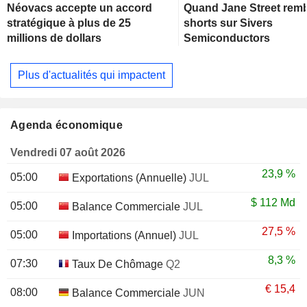
Néovacs accepte un accord
Quand Jane Street remb
stratégique à plus de 25
shorts sur Sivers
millions de dollars
Semiconductors
Plus d'actualités qui impactent
Agenda économique
Vendredi 07 août 2026
23,9 %
05:00
Exportations (Annuelle)
JUL
$
112 Md
05:00
Balance Commerciale
JUL
27,5 %
05:00
Importations (Annuel)
JUL
8,3 %
07:30
Taux De Chômage
Q2
€
15,4
08:00
Balance Commerciale
JUN