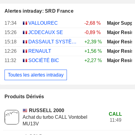
Alertes intraday: SRD France
17:34
VALLOUREC
-2,68 %
Major Suppo
15:26
JCDECAUX SE
-0,89 %
Major Resis
15:18
DASSAULT SYSTÈMES SE
+2,39 %
Major Resis
12:26
RENAULT
+1,56 %
Major Resis
11:32
SOCIÉTÉ BIC
+2,27 %
Major Resis
Toutes les alertes intraday
Produits Dérivés
RUSSELL 2000
CALL
Achat du turbo CALL Vontobel
11:49
MU13V