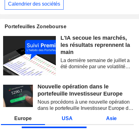
Calendrier des sociétés
Portefeuilles Zonebourse
L'IA secoue les marchés,
les résultats reprennent la
main
La dernière semaine de juillet a
été dominée par une volatilité
spectaculaire, concentrée sur les
valeurs technologiques et les
semi-conducteurs. Les
Nouvelle opération dans le
inquiétudes sur la soutenabilité
portefeuille Investisseur Europe
des...
Nous procédons à une nouvelle opération
dans le portefeuille Investisseur Europe de
Zonebourse.
Europe
USA
Asie