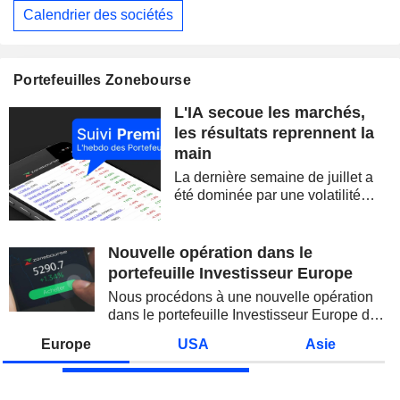
Calendrier des sociétés
Portefeuilles Zonebourse
L'IA secoue les marchés,
les résultats reprennent la
main
La dernière semaine de juillet a
été dominée par une volatilité
spectaculaire, concentrée sur les
valeurs technologiques et les
semi-conducteurs. Les
Nouvelle opération dans le
inquiétudes sur la soutenabilité
portefeuille Investisseur Europe
des...
Nous procédons à une nouvelle opération
dans le portefeuille Investisseur Europe de
Zonebourse.
Europe
USA
Asie