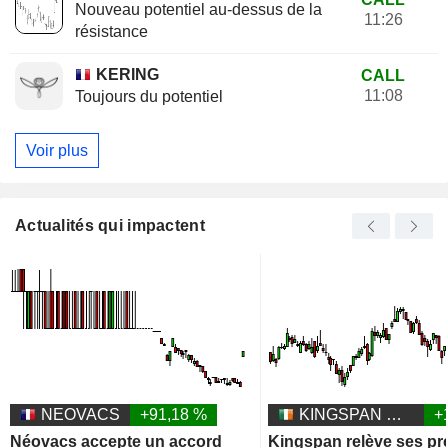
Nouveau potentiel au-dessus de la
11:26
résistance
KERING
CALL
11:08
Toujours du potentiel
Voir plus
Actualités qui impactent
NEOVACS
+91,18 %
KINGSPAN GROUP PLC
+
Néovacs accepte un accord
Kingspan relève ses pr