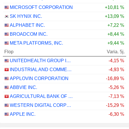
MICROSOFT CORPORATION
+10,81 %
SK HYNIX INC.
+13,09 %
ALPHABET INC.
+7,22 %
BROADCOM INC.
+8,44 %
META PLATFORMS, INC.
+9,44 %
Flop
Varia. 5j.
UNITEDHEALTH GROUP INC.
-4,15 %
INDUSTRIAL AND COMMERCIAL BANK OF CHINA LIMITED
-4,93 %
APPLOVIN CORPORATION
-16,89 %
ABBVIE INC.
-5,26 %
AGRICULTURAL BANK OF CHINA LIMITED
-7,13 %
WESTERN DIGITAL CORPORATION
-15,29 %
APPLE INC.
-6,30 %