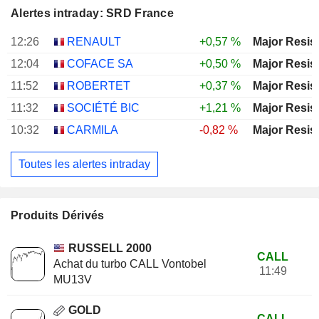
Alertes intraday: SRD France
12:26
RENAULT
+0,57 %
Major Resis
12:04
COFACE SA
+0,50 %
Major Resis
11:52
ROBERTET
+0,37 %
Major Resis
11:32
SOCIÉTÉ BIC
+1,21 %
Major Resis
10:32
CARMILA
-0,82 %
Major Resis
Toutes les alertes intraday
Produits Dérivés
RUSSELL 2000
CALL
Achat du turbo CALL Vontobel
11:49
MU13V
GOLD
CALL