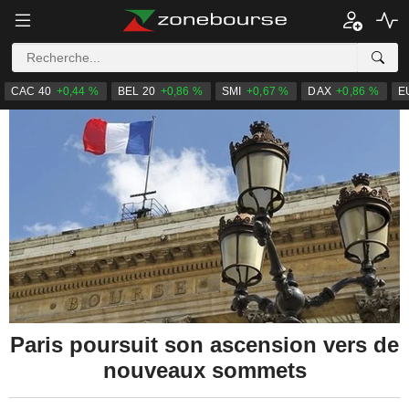
CAC 40
+0,44 %
BEL 20
+0,86 %
SMI
+0,67 %
DAX
+0,86 %
E
Paris poursuit son ascension vers de
nouveaux sommets